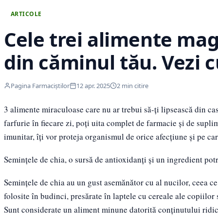
ARTICOLE
Cele trei alimente mag
din căminul tău. Vezi 
Pagina Farmaciștilor
12 apr. 2025
2 min citire
3 alimente miraculoase care nu ar trebui să-ți lipsească din cas
farfurie în fiecare zi, poți uita complet de farmacie și de supli
imunitar, îți vor proteja organismul de orice afecțiune și pe care
Semințele de chia, o sursă de antioxidanți și un ingredient pot
Semințele de chia au un gust asemănător cu al nucilor, ceea ce le
folosite în budinci, presărate în laptele cu cereale ale copiilor
Sunt considerate un aliment minune datorită conținutului ridic