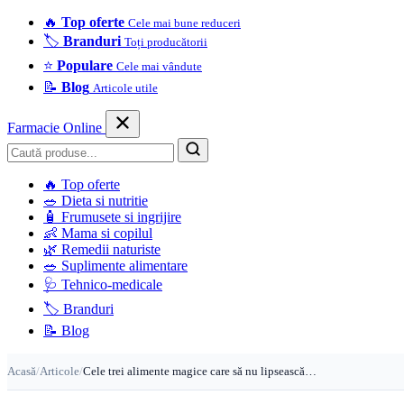
🔥
Top oferte
Cele mai bune reduceri
🏷️
Branduri
Toți producătorii
⭐
Populare
Cele mai vândute
📝
Blog
Articole utile
Farmacie Online
Caută
🔥
Top oferte
🥗
Dieta si nutritie
🧴
Frumusete si ingrijire
👶
Mama si copilul
🌿
Remedii naturiste
🥗
Suplimente alimentare
🩺
Tehnico-medicale
🏷️
Branduri
📝
Blog
Acasă
/
Articole
/
Cele trei alimente magice care să nu lipsească…