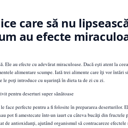
ice care să nu lipseasc
cum au efecte miraculo
ă. Ele au efecte cu adevărat miraculoase. Dacă ești atent la ceea
mentele alimentare scumpe. Iată trei alimente care îți vor întări 
 le poți introduce cu ușurință în dieta ta de zi cu zi.
rivit pentru deserturi super sănătoase
 face perfecte pentru a fi folosite în prepararea deserturilor. El
 sau pot fi amestecate într-un iaurt cu câteva bucăți din fructele p
at de antioxidanți, ajutând organismul să contracareze efectele 