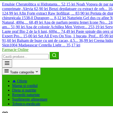
Emulsie Cheratolitica si Hidratanta...
52,15 lei
Noah Vopsea de par nat
comprimate, Alevia
62,90 lei
Benzi depilatoare cu extract de orh...
16,
124,99 lei
Afin Forte extract Raw liofilizat, ...
83,90 lei
Periuta de din
chirurgicala 1538-0 Durapore,...
8,12 lei
Naturigin Gel dus cu afine Mi
Natural, 400g,...
68,49 lei
Apa de parfum pentru femei Icone No...
24
am...
51,90 lei
Apa de colonie Achillea Men Vetiver...
253,19 lei
Serv
Lapte praf Bio 2 de la 6 luni, 600g...
74,49 lei
Paste spirale din orez s
Expert Pro...
15,00 lei
Set All Eyes On You, 1 bucata, Prof...
85,99 le
91,60 lei
Balsam de buze cu unt de cacao, 4.5...
36,99 lei
Crema hidrat
Skin1004 Madagascar Centella Light ...
35,17 lei
Farmacie Online
Caută
produse
Toate categoriile
🔥
Oferte
Mama si copilul
Dieta si nutritie
Remedii naturiste
Suplimente alimentare
Tehnico-medicale