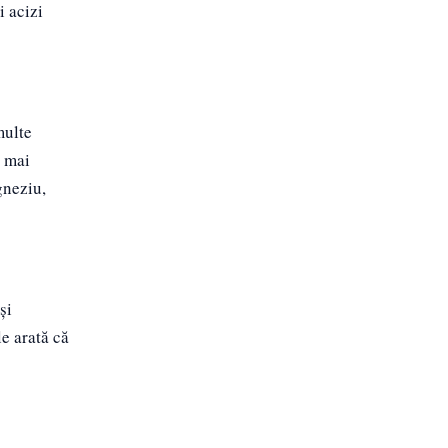
i acizi
multe
c mai
gneziu,
și
le arată că