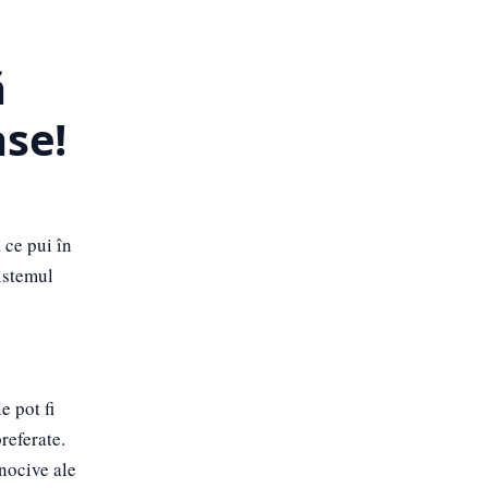
ă
ase!
 ce pui în
sistemul
e pot fi
referate.
nocive ale