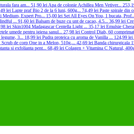
urala fara am...
51,90 lei
Apa de colonie Achillea Men Vetiver...
253,19
49 lei
Lapte praf Bio 2 de la 6 luni, 600g...
74,49 lei
Paste spirale din o
ti Medium, Expert Pro...
15,00 lei
Set All Eyes On You, 1 bucata, Prof..
ndful ...
91,60 lei
Balsam de buze cu unt de cacao, 4.5...
36,99 lei
Cre
,98 lei
Skin1004 Madagascar Centella Light ...
35,17 lei
Emulsie Cherato
etele umede pentru igiena sanul...
27,98 lei
Control Diab, 60 comprimat
i legume, 3...
18,99 lei
Pudra proteica cu aroma de Vanilla ...
124,99 lei
i
Scrub de corp One in a Melon, 510g,...
42,69 lei
Banda chirurgicala 1
anta si exfolianta pent...
68,49 lei
Colagen + Vitamina C Natural, 400g,