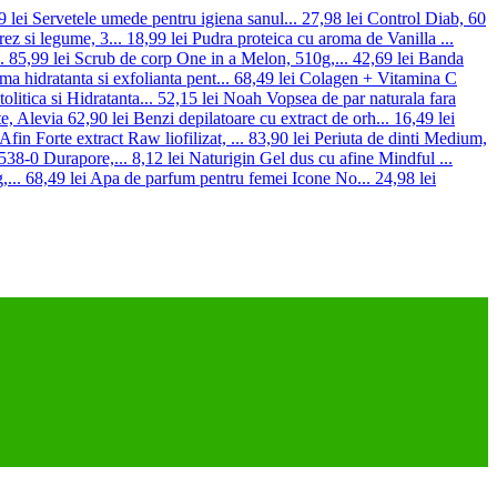
 lei
Servetele umede pentru igiena sanul...
27,98 lei
Control Diab, 60
rez si legume, 3...
18,99 lei
Pudra proteica cu aroma de Vanilla ...
.
85,99 lei
Scrub de corp One in a Melon, 510g,...
42,69 lei
Banda
ma hidratanta si exfolianta pent...
68,49 lei
Colagen + Vitamina C
litica si Hidratanta...
52,15 lei
Noah Vopsea de par naturala fara
e, Alevia
62,90 lei
Benzi depilatoare cu extract de orh...
16,49 lei
Afin Forte extract Raw liofilizat, ...
83,90 lei
Periuta de dinti Medium,
538-0 Durapore,...
8,12 lei
Naturigin Gel dus cu afine Mindful ...
...
68,49 lei
Apa de parfum pentru femei Icone No...
24,98 lei