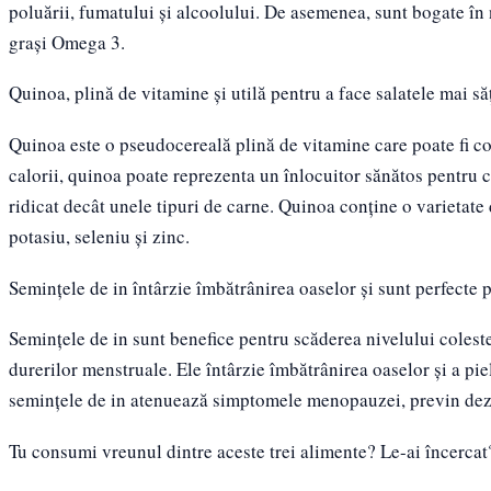
poluării, fumatului și alcoolului. De asemenea, sunt bogate în n
grași Omega 3.
Quinoa, plină de vitamine și utilă pentru a face salatele mai să
Quinoa este o pseudocereală plină de vitamine care poate fi co
calorii, quinoa poate reprezenta un înlocuitor sănătos pentru c
ridicat decât unele tipuri de carne. Quinoa conține o varietate 
potasiu, seleniu și zinc.
Semințele de in întârzie îmbătrânirea oaselor și sunt perfecte 
Semințele de in sunt benefice pentru scăderea nivelului coleste
durerilor menstruale. Ele întârzie îmbătrânirea oaselor și a pielii
semințele de in atenuează simptomele menopauzei, previn dezvo
Tu consumi vreunul dintre aceste trei alimente? Le-ai încercat