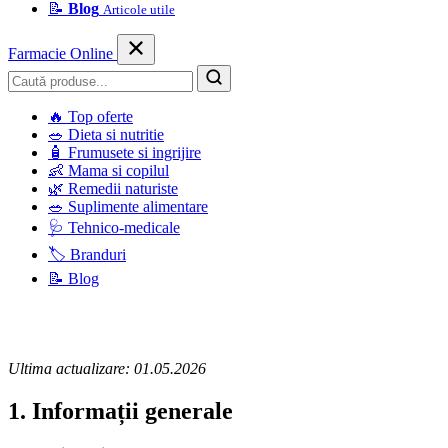
📝
Blog
Articole utile
Farmacie Online
Caută
🔥
Top oferte
🥗
Dieta si nutritie
🧴
Frumusete si ingrijire
👶
Mama si copilul
🌿
Remedii naturiste
🥗
Suplimente alimentare
🩺
Tehnico-medicale
🏷️
Branduri
📝
Blog
Ultima actualizare: 01.05.2026
1. Informații generale