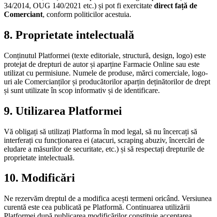
34/2014, OUG 140/2021 etc.) și pot fi exercitate
direct față de
Comerciant
, conform politicilor acestuia.
8. Proprietate intelectuală
Conținutul Platformei (texte editoriale, structură, design, logo) este
protejat de drepturi de autor și aparține Farmacie Online sau este
utilizat cu permisiune. Numele de produse, mărci comerciale, logo-
uri ale Comercianților și producătorilor aparțin deținătorilor de drept
și sunt utilizate în scop informativ și de identificare.
9. Utilizarea Platformei
Vă obligați să utilizați Platforma în mod legal, să nu încercați să
interferați cu funcționarea ei (atacuri, scraping abuziv, încercări de
eludare a măsurilor de securitate, etc.) și să respectați drepturile de
proprietate intelectuală.
10. Modificări
Ne rezervăm dreptul de a modifica acești termeni oricând. Versiunea
curentă este cea publicată pe Platformă. Continuarea utilizării
Platformei după publicarea modificărilor constituie acceptarea