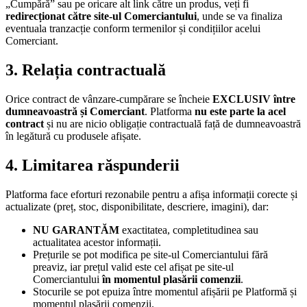
„Cumpără” sau pe oricare alt link către un produs, veți fi
redirecționat către site-ul Comerciantului
, unde se va finaliza
eventuala tranzacție conform termenilor și condițiilor acelui
Comerciant.
3. Relația contractuală
Orice contract de vânzare-cumpărare se încheie
EXCLUSIV între
dumneavoastră și Comerciant
. Platforma
nu este parte la acel
contract
și nu are nicio obligație contractuală față de dumneavoastră
în legătură cu produsele afișate.
4. Limitarea răspunderii
Platforma face eforturi rezonabile pentru a afișa informații corecte și
actualizate (preț, stoc, disponibilitate, descriere, imagini), dar:
NU GARANTĂM
exactitatea, completitudinea sau
actualitatea acestor informații.
Prețurile se pot modifica pe site-ul Comerciantului fără
preaviz, iar prețul valid este cel afișat pe site-ul
Comerciantului
în momentul plasării comenzii
.
Stocurile se pot epuiza între momentul afișării pe Platformă și
momentul plasării comenzii.