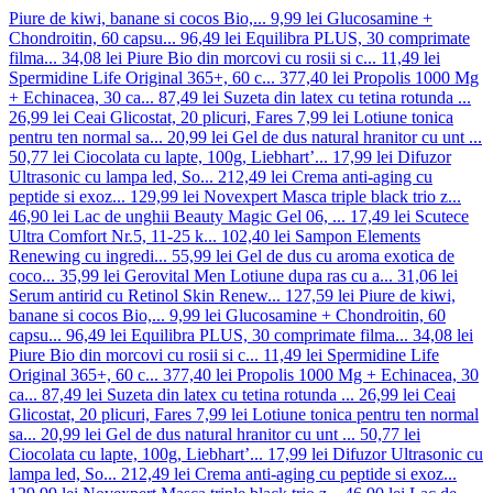
Piure de kiwi, banane si cocos Bio,...
9,99 lei
Glucosamine +
Chondroitin, 60 capsu...
96,49 lei
Equilibra PLUS, 30 comprimate
filma...
34,08 lei
Piure Bio din morcovi cu rosii si c...
11,49 lei
Spermidine Life Original 365+, 60 c...
377,40 lei
Propolis 1000 Mg
+ Echinacea, 30 ca...
87,49 lei
Suzeta din latex cu tetina rotunda ...
26,99 lei
Ceai Glicostat, 20 plicuri, Fares
7,99 lei
Lotiune tonica
pentru ten normal sa...
20,99 lei
Gel de dus natural hranitor cu unt ...
50,77 lei
Ciocolata cu lapte, 100g, Liebhart’...
17,99 lei
Difuzor
Ultrasonic cu lampa led, So...
212,49 lei
Crema anti-aging cu
peptide si exoz...
129,99 lei
Novexpert Masca triple black trio z...
46,90 lei
Lac de unghii Beauty Magic Gel 06, ...
17,49 lei
Scutece
Ultra Comfort Nr.5, 11-25 k...
102,40 lei
Sampon Elements
Renewing cu ingredi...
55,99 lei
Gel de dus cu aroma exotica de
coco...
35,99 lei
Gerovital Men Lotiune dupa ras cu a...
31,06 lei
Serum antirid cu Retinol Skin Renew...
127,59 lei
Piure de kiwi,
banane si cocos Bio,...
9,99 lei
Glucosamine + Chondroitin, 60
capsu...
96,49 lei
Equilibra PLUS, 30 comprimate filma...
34,08 lei
Piure Bio din morcovi cu rosii si c...
11,49 lei
Spermidine Life
Original 365+, 60 c...
377,40 lei
Propolis 1000 Mg + Echinacea, 30
ca...
87,49 lei
Suzeta din latex cu tetina rotunda ...
26,99 lei
Ceai
Glicostat, 20 plicuri, Fares
7,99 lei
Lotiune tonica pentru ten normal
sa...
20,99 lei
Gel de dus natural hranitor cu unt ...
50,77 lei
Ciocolata cu lapte, 100g, Liebhart’...
17,99 lei
Difuzor Ultrasonic cu
lampa led, So...
212,49 lei
Crema anti-aging cu peptide si exoz...