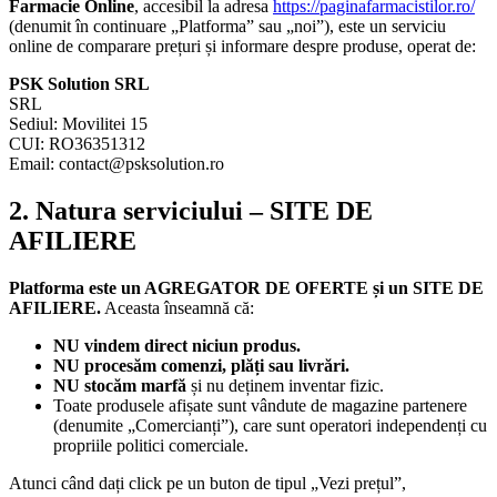
Farmacie Online
, accesibil la adresa
https://paginafarmacistilor.ro/
(denumit în continuare „Platforma” sau „noi”), este un serviciu
online de comparare prețuri și informare despre produse, operat de:
PSK Solution SRL
SRL
Sediul: Movilitei 15
CUI: RO36351312
Email: contact@psksolution.ro
2. Natura serviciului – SITE DE
AFILIERE
Platforma este un AGREGATOR DE OFERTE și un SITE DE
AFILIERE.
Aceasta înseamnă că:
NU vindem direct niciun produs.
NU procesăm comenzi, plăți sau livrări.
NU stocăm marfă
și nu deținem inventar fizic.
Toate produsele afișate sunt vândute de magazine partenere
(denumite „Comercianți”), care sunt operatori independenți cu
propriile politici comerciale.
Atunci când dați click pe un buton de tipul „Vezi prețul”,