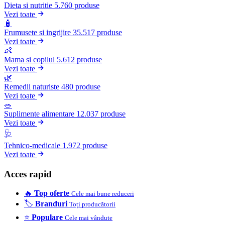
Dieta si nutritie
5.760 produse
Vezi toate
🧴
Frumusete si ingrijire
35.517 produse
Vezi toate
👶
Mama si copilul
5.612 produse
Vezi toate
🌿
Remedii naturiste
480 produse
Vezi toate
🥗
Suplimente alimentare
12.037 produse
Vezi toate
🩺
Tehnico-medicale
1.972 produse
Vezi toate
Acces rapid
🔥
Top oferte
Cele mai bune reduceri
🏷️
Branduri
Toți producătorii
⭐
Populare
Cele mai vândute