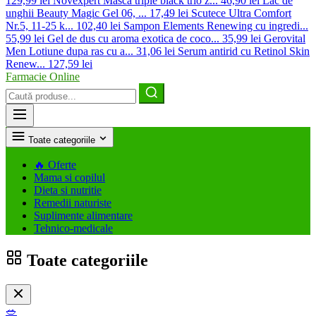
129,99 lei
Novexpert Masca triple black trio z...
46,90 lei
Lac de
unghii Beauty Magic Gel 06, ...
17,49 lei
Scutece Ultra Comfort
Nr.5, 11-25 k...
102,40 lei
Sampon Elements Renewing cu ingredi...
55,99 lei
Gel de dus cu aroma exotica de coco...
35,99 lei
Gerovital
Men Lotiune dupa ras cu a...
31,06 lei
Serum antirid cu Retinol Skin
Renew...
127,59 lei
Farmacie Online
Caută
produse
Toate categoriile
🔥
Oferte
Mama si copilul
Dieta si nutritie
Remedii naturiste
Suplimente alimentare
Tehnico-medicale
Toate categoriile
🥗