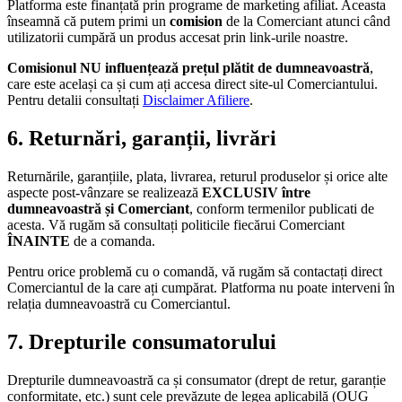
Platforma este finanțată prin programe de marketing afiliat. Aceasta
înseamnă că putem primi un
comision
de la Comerciant atunci când
utilizatorii cumpără un produs accesat prin link-urile noastre.
Comisionul NU influențează prețul plătit de dumneavoastră
,
care este același ca și cum ați accesa direct site-ul Comerciantului.
Pentru detalii consultați
Disclaimer Afiliere
.
6. Returnări, garanții, livrări
Returnările, garanțiile, plata, livrarea, returul produselor și orice alte
aspecte post-vânzare se realizează
EXCLUSIV între
dumneavoastră și Comerciant
, conform termenilor publicati de
acesta. Vă rugăm să consultați politicile fiecărui Comerciant
ÎNAINTE
de a comanda.
Pentru orice problemă cu o comandă, vă rugăm să contactați direct
Comerciantul de la care ați cumpărat. Platforma nu poate interveni în
relația dumneavoastră cu Comerciantul.
7. Drepturile consumatorului
Drepturile dumneavoastră ca și consumator (drept de retur, garanție
conformitate, etc.) sunt cele prevăzute de legea aplicabilă (OUG