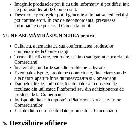
Imaginile produselor pot fi cu titlu informativ și pot diferi față
de produsul livrat de Comerciant.
Descrierile produselor pot fi generate automat sau editorial și
pot conține erori. În caz de neconcordanță, prevalează
informațiile de pe site-ul Comerciantului.
NU NE ASUMĂM RĂSPUNDEREA pentru:
Calitatea, autenticitatea sau conformitatea produselor
cumpărate de la Comercianți
Termenii de livrare, returnare, schimb sau garanție acordați de
Comercianți
Întârzierile, anulările sau alte probleme la livrare
Eventuale dispute, probleme contractuale, financiare sau de
altă natură apărute între dumneavoastră și Comercianți
Daunele directe, indirecte, incidentale sau consecvente
rezultate din utilizarea Platformei sau din achiziționarea de
produse de la Comercianți
Indisponibilitatea temporară a Platformei sau a site-urilor
Comercianților
Erorile din feed-urile de date primite de la Comercianți
5. Dezvăluire afiliere