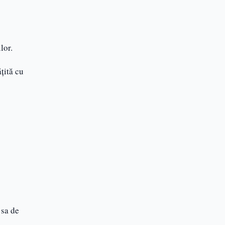
lor.
țită cu
 sa de