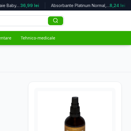
Spuma-Crema de baie Baby, 500ml, Ni...
36,99 lei
Absorbante Platinum Normal, marimea...
8,24 lei
entare
Tehnico-medicale
ACCES RAPID
naturiste
e
Top oferte
Cele mai bune reduceri
Branduri
Toți producătorii
Populare
Cele mai vândute