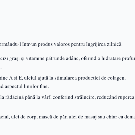
rmându-l într-un produs valoros pentru îngrijirea zilnică.
cizi grași și vitamine pătrunde adânc, oferind o hidratare prof
.
ine A și E, uleiul ajută la stimularea producției de colagen,
 aspectul liniilor fine.
 la rădăcină până la vârf, conferind strălucire, reducând ruperea
facial, ulei de corp, mască de păr, ulei de masaj sau chiar ca dem