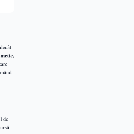
 decât
smetic,
zare
ormând
ul de
sursă