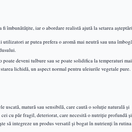
fi îmbunătățite, iar o abordare realistă ajută la setarea așteptări
i utilizatori ar putea prefera o aromă mai neutră sau una îmbogă
odusului.
 poate deveni tulbure sau se poate solidifica la temperaturi mai
 starea lichidă, un aspect normal pentru uleiurile vegetale pure.
le uscată, matură sau sensibilă, care caută o soluție naturală și
 cei cu păr fragil, deteriorat, care necesită o nutriție profundă și
te să integreze un produs versatil și bogat în nutrienți în rutina