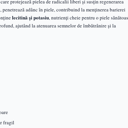
 care protejează pielea de radicalii liberi și susțin regenerarea
c
, penetrează adânc în piele, contribuind la menținerea barierei
lecitină și potasiu
conține
, nutrienți cheie pentru o piele sănătoas
profund, ajutând la atenuarea semnelor de îmbătrânire și la
oare
r fragil