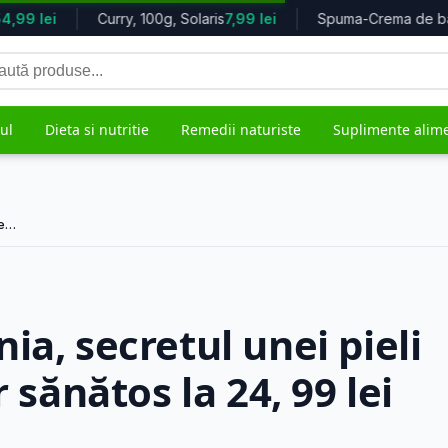
,99 lei
Curry, 100g, Solaris
7,99 lei
tă
duse
ul
Dieta si nutritie
Remedii naturiste
Suplimente alim
te…
grijire
Mama si copilul
Remedii 
5.614 produse
482 produs
ia, secretul unei pieli
 sănătos la 24, 99 lei
ale