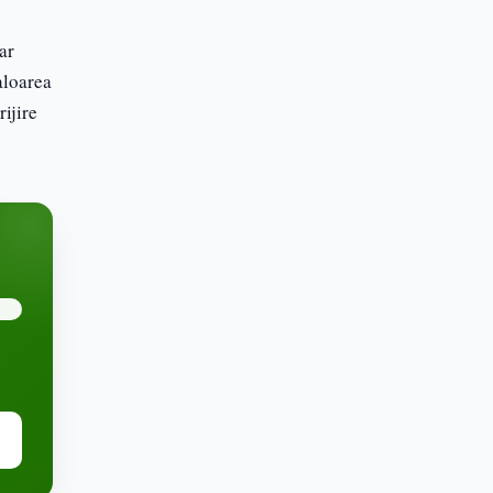
ar
aloarea
ijire