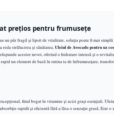
iat prețios pentru frumusețe
au un păr fragil și lipsit de vitalitate, soluția poate fi mai simplă
Uleiul de Avocado pentru uz co
 a reda strălucirea și sănătatea.
 răspunde acestor nevoi, oferind o hidratare intensă și o revitali
ne rapid un element de bază în rutina ta de înfrumusețare, transf
xcepțional, fiind bogat în vitamine și acizi grași esențiali. Ulei
bsorbție rapidă și eficientă fără a lăsa o senzație grasă. Este o 