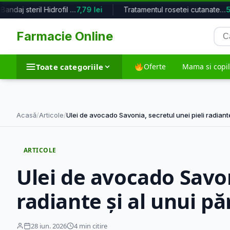
Dr. Max Bandaj steril Hidrofil 6cm ...
7,79 lei
Tratamentul rosetei cutanate si al ...
54
Cau
Farmacie Online
pro
Toate categoriile
Oferte
Mama si copil
Toate categoriile
Acasă
/
Articole
/
Ulei de avocado Savonia, secretul unei pieli radian
Dieta si nutritie
Frumusete si in
ARTICOLE
5.763 produse
35.557 produse
Ulei de avocado Savon
radiante și al unui păr
Suplimente alimentare
Tehnico-medic
12.049 produse
1.973 produse
28 iun. 2026
4 min citire