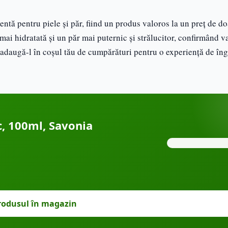
entă pentru piele și păr, fiind un produs valoros la un preț de do
, mai hidratată și un păr mai puternic și strălucitor, confirmând v
 adaugă-l în coșul tău de cumpărături pentru o experiență de îngr
, 100ml, Savonia
rodusul în magazin