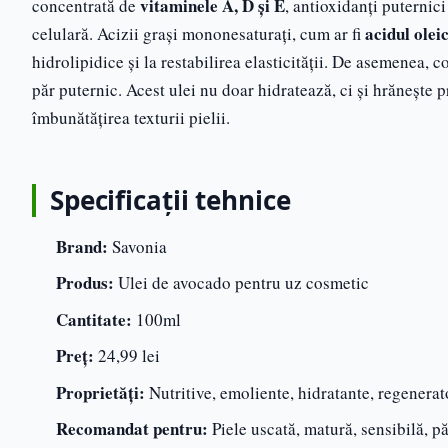
vitaminele A, D și E
concentrată de
, antioxidanți puternici
acidul olei
celulară. Acizii grași mononesaturați, cum ar fi
hidrolipidice și la restabilirea elasticității. De asemenea, 
păr puternic. Acest ulei nu doar hidratează, ci și hrănește 
îmbunătățirea texturii pielii.
Specificații tehnice
Brand:
Savonia
Produs:
Ulei de avocado pentru uz cosmetic
Cantitate:
100ml
Preț:
24,99 lei
Proprietăți:
Nutritive, emoliente, hidratante, regenerat
Recomandat pentru:
Piele uscată, matură, sensibilă, pă