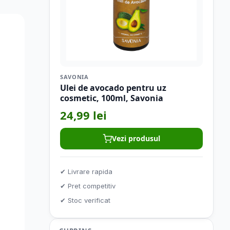
Blog
Articole utile
SAVONIA
Ulei de avocado pentru uz
cosmetic, 100ml, Savonia
24,99 lei
Vezi produsul
✔ Livrare rapida
✔ Pret competitiv
✔ Stoc verificat