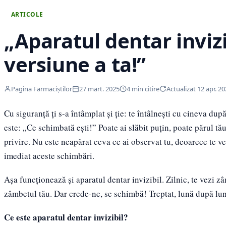
ARTICOLE
„Aparatul dentar invizi
versiune a ta!”
Pagina Farmaciștilor
27 mart. 2025
4 min citire
Actualizat 12 apr. 2
Cu siguranță ți s-a întâmplat și ție: te întâlnești cu cineva după
este: „Ce schimbată ești!” Poate ai slăbit puțin, poate părul tău
privire. Nu este neapărat ceva ce ai observat tu, deoarece te v
imediat aceste schimbări.
Așa funcționează și aparatul dentar invizibil. Zilnic, te vezi z
zâmbetul tău. Dar crede-ne, se schimbă! Treptat, lună după lun
Ce este aparatul dentar invizibil?