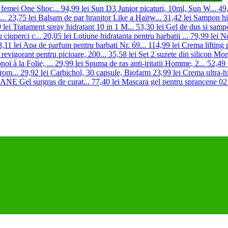
 femei One Shoc...
94,99 lei
Sun D3 Junior picaturi, 10ml, Sun W...
49,
..
23,75 lei
Balsam de par hranitor Like a Hairw...
31,42 lei
Sampon hid
 lei
Tratament spray hidratant 10 in 1 M...
53,30 lei
Gel de dus si sampo
 ciuperci c...
20,05 lei
Lotiune hidratanta pentru barbatii ...
79,99 lei
No
,11 lei
Apa de parfum pentru barbati Nr. 69...
114,99 lei
Crema lifting 
 revigorant pentru picioare, 200...
35,58 lei
Set 2 suzete din silicon Mo
ï à la Folie, ...
29,99 lei
Spuma de ras anti-iritatii Homme, 2...
52,49 
rom...
29,92 lei
Carbichol, 30 capsule, Biofarm
23,99 lei
Crema ultra-hi
E Gel surgras de curat...
77,40 lei
Mascara gel pentru sprancene 02 