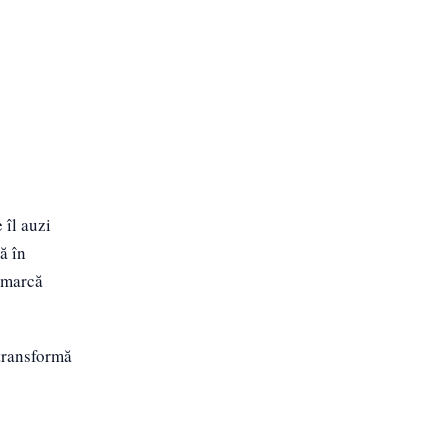
 îl auzi
ă în
remarcă
 transformă