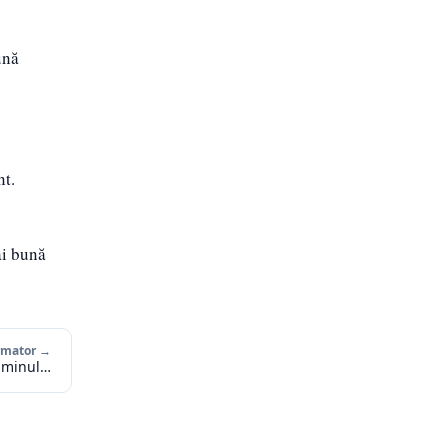
ună
nt.
ai bună
urmator →
căminul…