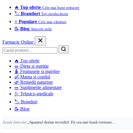
🔥
Top oferte
Cele mai bune reduceri
🏷️
Branduri
Toți producătorii
⭐
Populare
Cele mai vândute
📝
Blog
Articole utile
Farmacie Online
Caută
🔥
Top oferte
🥗
Dieta si nutritie
🧴
Frumusete si ingrijire
👶
Mama si copilul
🌿
Remedii naturiste
🥗
Suplimente alimentare
🩺
Tehnico-medicale
🏷️
Branduri
📝
Blog
Acasă
/
Articole
/
„Aparatul dentar invizibil: Fii cea mai bună versiune…