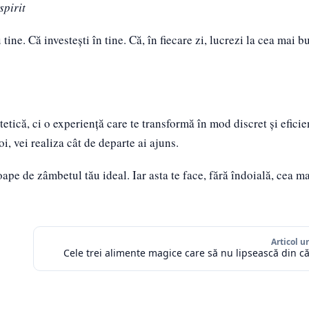
spirit
ne. Că investești în tine. Că, în fiecare zi, lucrezi la cea mai b
tetică, ci o experiență care te transformă în mod discret și eficie
i, vei realiza cât de departe ai ajuns.
proape de zâmbetul tău ideal. Iar asta te face, fără îndoială, cea m
Articol 
Cele trei alimente magice care să nu lipsească din 