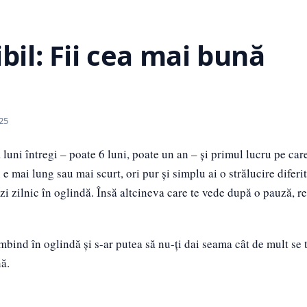
bil: Fii cea mai bună
025
 luni întregi – poate 6 luni, poate un an – și primul lucru pe care
 e mai lung sau mai scurt, ori pur și simplu ai o strălucire diferit
ezi zilnic în oglindă. Însă altcineva care te vede după o pauză, 
âmbind în oglindă și s-ar putea să nu-ți dai seama cât de mult se
ă.