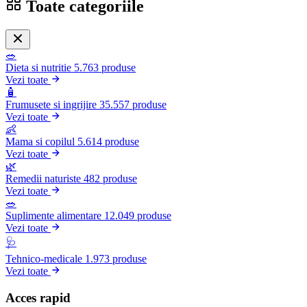
Toate categoriile
🥗
Dieta si nutritie
5.763 produse
Vezi toate
🧴
Frumusete si ingrijire
35.557 produse
Vezi toate
👶
Mama si copilul
5.614 produse
Vezi toate
🌿
Remedii naturiste
482 produse
Vezi toate
🥗
Suplimente alimentare
12.049 produse
Vezi toate
🩺
Tehnico-medicale
1.973 produse
Vezi toate
Acces rapid