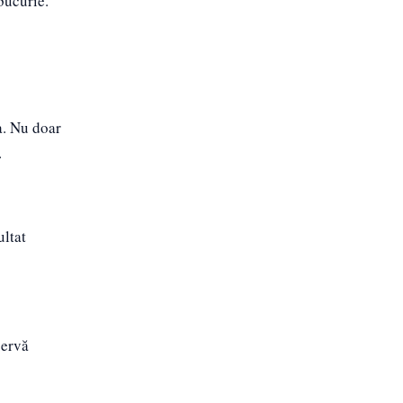
 bucurie.
a. Nu doar
.
ultat
servă