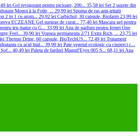
49 lei
Gel revigorant pentru picioare, 200...
35,58 lei
Set 2 suzete din
ratant Monoï à la Folie, ...
29,99 lei
Spuma de ras anti-iritatii
n 2 in 1 cu arom...
29,92 lei
Carbichol, 30 capsule, Biofarm
23,99 lei
reva ECZEANE Gel surgras de curat...
77,40 lei
Mascara gel pentru
pentru ten matur cu G...
33,99 lei
Apa de parfum pentru femei One
mmy Feel...
39,90 lei
Vopsea permanenta 2/71 Extra Rich, ...
23,75 lei
lei
Thermo Drine, 60 capsule, BioTechUS...
72,49 lei
Tratament
dratanta cu acid hial...
39,99 lei
Pate vegetal ecologic cu ciuperci c...
Sof...
40,49 lei
Paleta de farduri Magnif'Eyes 005 S...
68,11 lei
Apa