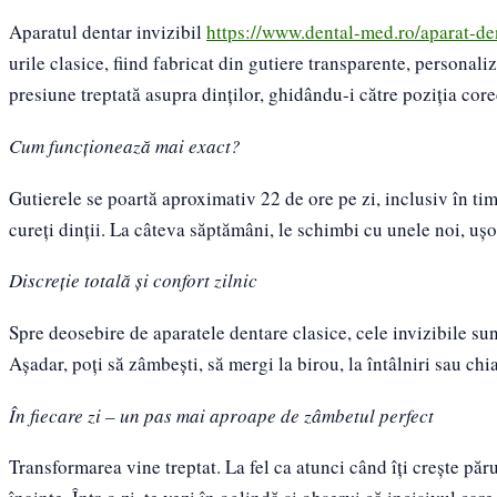
Aparatul dentar invizibil
https://www.dental-med.ro/aparat-den
urile clasice, fiind fabricat din gutiere transparente, personali
presiune treptată asupra dinților, ghidându-i către poziția core
Cum funcționează mai exact?
Gutierele se poartă aproximativ 22 de ore pe zi, inclusiv în ti
cureți dinții. La câteva săptămâni, le schimbi cu unele noi, ușor
Discreție totală și confort zilnic
Spre deosebire de aparatele dentare clasice, cele invizibile su
Așadar, poți să zâmbești, să mergi la birou, la întâlniri sau chi
În fiecare zi – un pas mai aproape de zâmbetul perfect
Transformarea vine treptat. La fel ca atunci când îți crește păr