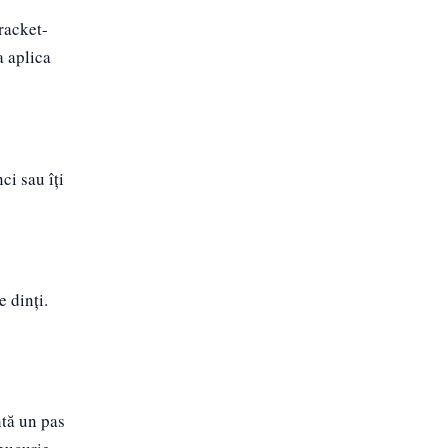
racket-
a aplica
ci sau îți
 dinți.
ntă un pas