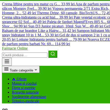
Crema lifting pentru ten matur cu G...
33,99 lei
Apa de parfum pentru
silicon Mommy Feel...
39,90 lei
Vopsea permanenta 2/71 Extra Rich, .
Homme, 2...
52,49 lei
Thermo Drine, 60 capsule, BioTechUS...
72,49
Crema ultra-hidratanta cu acid hial...
39,99 lei
Pate vegetal ecologic cu
sprancene 02 Sof...
40,49 lei
Paleta de farduri Magnif'Eyes 005 S...
68
Shoc...
94,99 lei
Sun D3 Junior picaturi, 10ml, Sun W...
49,49 lei
Gel
Balsam de par hranitor Like a Hairw...
31,42 lei
Sampon hidratant Mono
spray hidratant 10 in 1 M...
53,30 lei
Gel de dus si sampon 2 in 1 cu a
20,05 lei
Lotiune hidratanta pentru barbatii ...
79,99 lei
Noreva ECZEAN
de parfum pentru barbati Nr. 69...
114,99 lei
Farmacie Online
Caută
produse
Toate categoriile
🔥
Oferte
Mama si copilul
Dieta si nutritie
Remedii naturiste
Suplimente alimentare
Tehnico-medicale