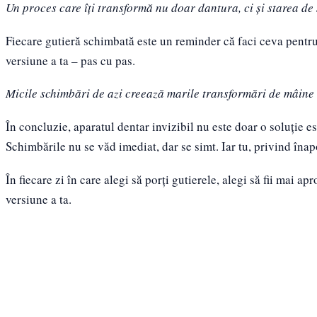
Un proces care îți transformă nu doar dantura, ci și starea de 
Fiecare gutieră schimbată este un reminder că faci ceva pentru ti
versiune a ta – pas cu pas.
Micile schimbări de azi creează marile transformări de mâine
În concluzie, aparatul dentar invizibil nu este doar o soluție es
Schimbările nu se văd imediat, dar se simt. Iar tu, privind înapo
În fiecare zi în care alegi să porți gutierele, alegi să fii mai a
versiune a ta.