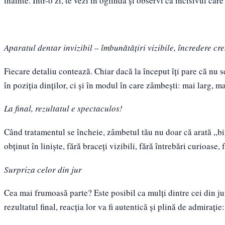
înainte. Într-o zi, te vezi în oglindă și observi că incisivul ca
Aparatul dentar invizibil – îmbunătățiri vizibile, încredere cr
Fiecare detaliu contează. Chiar dacă la început îți pare că nu 
în poziția dinților, ci și în modul în care zâmbești: mai larg, m
La final, rezultatul e spectaculos!
Când tratamentul se încheie, zâmbetul tău nu doar că arată „bine
obținut în liniște, fără braceți vizibili, fără întrebări curioase,
Surpriza celor din jur
Cea mai frumoasă parte? Este posibil ca mulți dintre cei din jur
rezultatul final, reacția lor va fi autentică și plină de admiraț