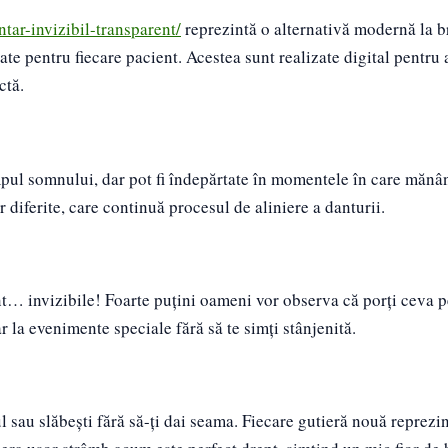
tar-invizibil-transparent/
reprezintă o alternativă modernă la b
zate pentru fiecare pacient. Acestea sunt realizate digital pentru 
ctă.
mpul somnului, dar pot fi îndepărtate în momentele în care mănân
 diferite, care continuă procesul de aliniere a danturii.
nt… invizibile! Foarte puțini oameni vor observa că porți ceva pe
ar la evenimente speciale fără să te simți stânjenită.
ul sau slăbești fără să-ți dai seama. Fiecare gutieră nouă reprezi