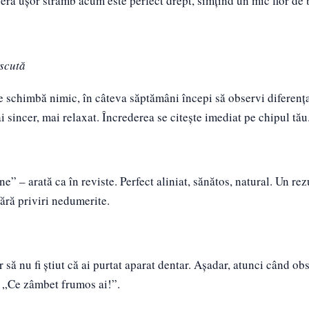
re era ușor strâmb acum este perfect drept, simțind un mic fior de
escută
se schimbă nimic, în câteva săptămâni începi să observi diferenț
ai sincer, mai relaxat. Încrederea se citește imediat pe chipul tău
” – arată ca în reviste. Perfect aliniat, sănătos, natural. Un rez
 fără priviri nedumerite.
 să nu fi știut că ai purtat aparat dentar. Așadar, atunci când ob
ie: „Ce zâmbet frumos ai!”.