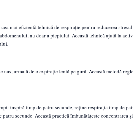
 cea mai eficientă tehnică de respirație pentru reducerea stresul
bdomenului, nu doar a pieptului. Această tehnică ajută la acti
lui.
e nas, urmată de o expirație lentă pe gură. Această metodă regl
impi: inspiră timp de patru secunde, reține respirația timp de pat
de patru secunde. Această practică îmbunătățește concentrarea ș