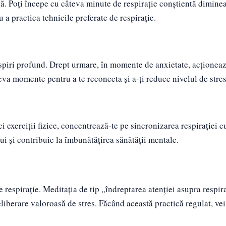
nică. Poți începe cu câteva minute de respirație conștientă dimine
 a practica tehnicile preferate de respirație.
respiri profund. Drept urmare, în momente de anxietate, acționea
teva momente pentru a te reconecta și a-ți reduce nivelul de stres
ci exerciții fizice, concentrează-te pe sincronizarea respirației c
i și contribuie la îmbunătățirea sănătății mentale.
 respirație. Meditația de tip „îndreptarea atenției asupra respira
eliberare valoroasă de stres. Făcând această practică regulat, ve