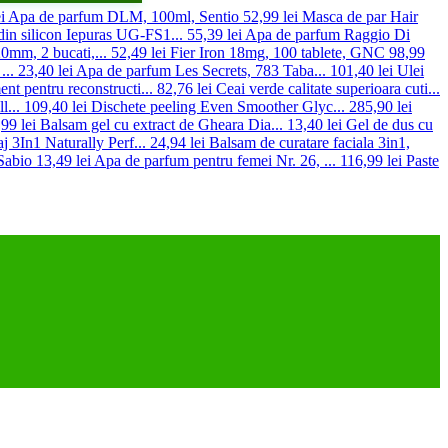
i
Apa de parfum DLM, 100ml, Sentio
52,99 lei
Masca de par Hair
din silicon Iepuras UG-FS1...
55,39 lei
Apa de parfum Raggio Di
0mm, 2 bucati,...
52,49 lei
Fier Iron 18mg, 100 tablete, GNC
98,99
..
23,40 lei
Apa de parfum Les Secrets, 783 Taba...
101,40 lei
Ulei
nt pentru reconstructi...
82,76 lei
Ceai verde calitate superioara cuti...
l...
109,40 lei
Dischete peeling Even Smoother Glyc...
285,90 lei
99 lei
Balsam gel cu extract de Gheara Dia...
13,40 lei
Gel de dus cu
 3In1 Naturally Perf...
24,94 lei
Balsam de curatare faciala 3in1,
Sabio
13,49 lei
Apa de parfum pentru femei Nr. 26, ...
116,99 lei
Paste