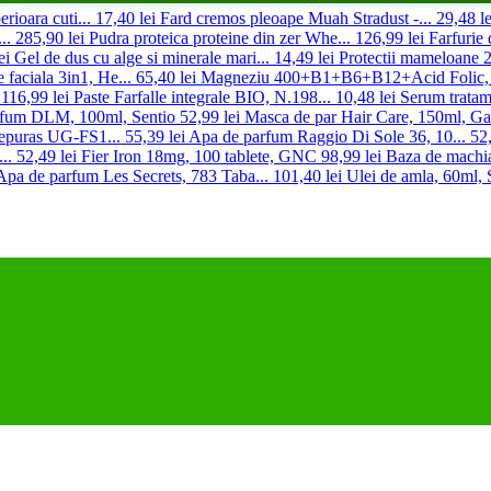
erioara cuti...
17,40 lei
Fard cremos pleoape Muah Stradust -...
29,48 le
..
285,90 lei
Pudra proteica proteine din zer Whe...
126,99 lei
Farfurie 
ei
Gel de dus cu alge si minerale mari...
14,49 lei
Protectii mameloane 2
 faciala 3in1, He...
65,40 lei
Magneziu 400+B1+B6+B12+Acid Folic, .
116,99 lei
Paste Farfalle integrale BIO, N.198...
10,48 lei
Serum tratame
rfum DLM, 100ml, Sentio
52,99 lei
Masca de par Hair Care, 150ml, Gal
 Iepuras UG-FS1...
55,39 lei
Apa de parfum Raggio Di Sole 36, 10...
52,
..
52,49 lei
Fier Iron 18mg, 100 tablete, GNC
98,99 lei
Baza de machiaj
Apa de parfum Les Secrets, 783 Taba...
101,40 lei
Ulei de amla, 60ml, 