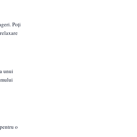
ageri. Poți
 relaxare
a unui
temului
 pentru o