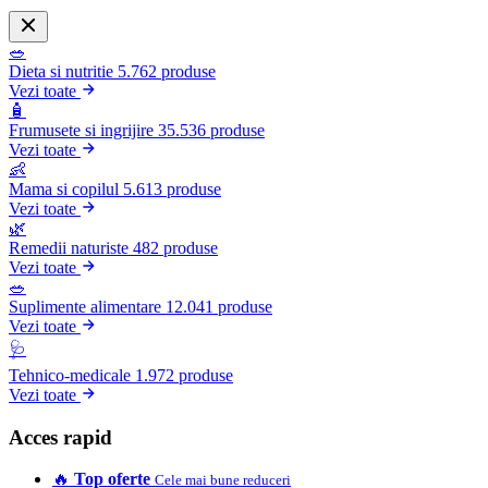
🥗
Dieta si nutritie
5.762 produse
Vezi toate
🧴
Frumusete si ingrijire
35.536 produse
Vezi toate
👶
Mama si copilul
5.613 produse
Vezi toate
🌿
Remedii naturiste
482 produse
Vezi toate
🥗
Suplimente alimentare
12.041 produse
Vezi toate
🩺
Tehnico-medicale
1.972 produse
Vezi toate
Acces rapid
🔥
Top oferte
Cele mai bune reduceri