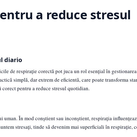
pentru a reduce stresul
l diario
cile de respirație corectă pot juca un rol esențial în gestionarea
actică simplă, dar extrem de eficientă, care poate transforma sta
i corect pentru a reduce stresul quotidian.
lui uman. În mod conștient sau inconștient, respirația influențeaz
suntem stresați, tinde să devenim mai superficiali în respirație, 