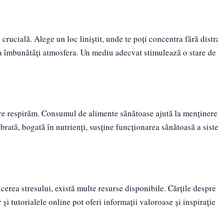
crucială. Alege un loc liniștit, unde te poți concentra fără distr
 a îmbunătăți atmosfera. Un mediu adecvat stimulează o stare de
re respirăm. Consumul de alimente sănătoase ajută la menținere
ibrată, bogată în nutrienți, susține funcționarea sănătoasă a sis
cerea stresului, există multe resurse disponibile. Cărțile despre
 și tutorialele online pot oferi informații valoroase și inspirație