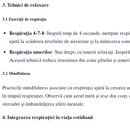
3. Tehnici de relaxare
3.1 Exerciții de respirație
Respirația 4-7-8
: Inspiră timp de 4 secunde, menține respi
ajută la scăderea nivelului de anxietate și la inducerea som
Respirația umerilor
: Stai drept, cu umerii relaxați. Inspir
Această tehnică reduce tensiunea din zona gâtului și umeri
3.2 Mindfulness
Practicile mindfulness asociate cu respirația ajută la crearea 
în timpul respirației. Observă cum aerul intră și iese din cor
stresului și îmbunătățirea stării mentale.
4. Integrarea respirației în viața cotidiană