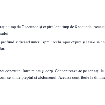
rația timp de 7 secunde și expiră lent timp de 8 secunde. Aceast
nului.
ă profund, ridicând umerii spre urechi, apoi expiră și lasă-i să ca
lor.
unei conexiuni între minte și corp. Concentrează-te pe senzațiile
p, cum se simte pieptul și abdomenul. Aceasta contribuie la dimin