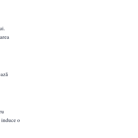
ui.
varea
ează
ru
i induce o