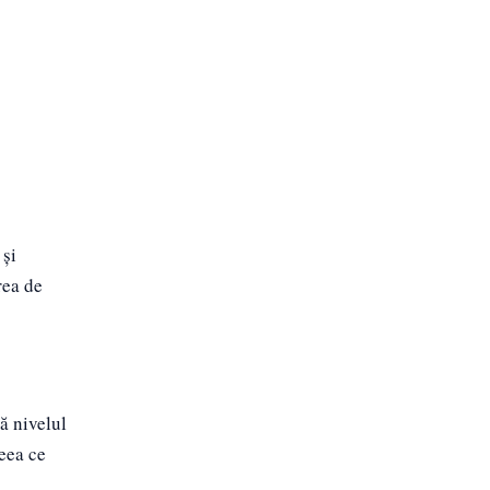
 și
rea de
ă nivelul
ceea ce