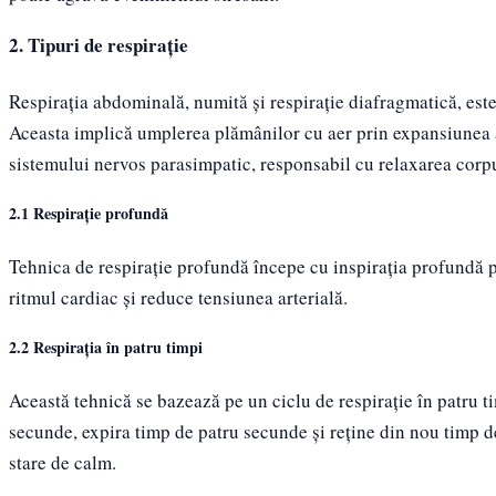
2. Tipuri de respirație
Respirația abdominală, numită și respirație diafragmatică, este
Aceasta implică umplerea plămânilor cu aer prin expansiunea a
sistemului nervos parasimpatic, responsabil cu relaxarea corpu
2.1 Respirație profundă
Tehnica de respirație profundă începe cu inspirația profundă p
ritmul cardiac și reduce tensiunea arterială.
2.2 Respirația în patru timpi
Această tehnică se bazează pe un ciclu de respirație în patru t
secunde, expira timp de patru secunde și reține din nou timp 
stare de calm.