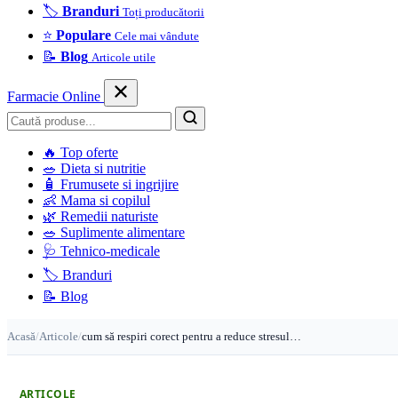
🏷️
Branduri
Toți producătorii
⭐
Populare
Cele mai vândute
📝
Blog
Articole utile
Farmacie Online
Caută
🔥
Top oferte
🥗
Dieta si nutritie
🧴
Frumusete si ingrijire
👶
Mama si copilul
🌿
Remedii naturiste
🥗
Suplimente alimentare
🩺
Tehnico-medicale
🏷️
Branduri
📝
Blog
Acasă
/
Articole
/
cum să respiri corect pentru a reduce stresul…
ARTICOLE