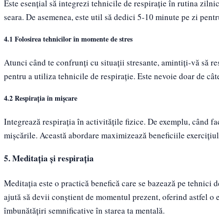
Este esențial să integrezi tehnicile de respirație în rutina zil
seara. De asemenea, este util să dedici 5-10 minute pe zi pentru
4.1 Folosirea tehnicilor în momente de stres
Atunci când te confrunți cu situații stresante, amintiți-vă să 
pentru a utiliza tehnicile de respirație. Este nevoie doar de câ
4.2 Respirația în mișcare
Integrează respirația în activitățile fizice. De exemplu, când fa
mișcările. Această abordare maximizează beneficiile exercițiulu
5. Meditația și respirația
Meditația este o practică benefică care se bazează pe tehnici de
ajută să devii conștient de momentul prezent, oferind astfel o 
îmbunătățiri semnificative în starea ta mentală.