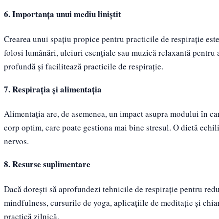
6. Importanța unui mediu liniștit
Crearea unui spațiu propice pentru practicile de respirație este 
folosi lumânări, uleiuri esențiale sau muzică relaxantă pentru
profundă și facilitează practicile de respirație.
7. Respirația și alimentația
Alimentația are, de asemenea, un impact asupra modului în ca
corp optim, care poate gestiona mai bine stresul. O dietă echil
nervos.
8. Resurse suplimentare
Dacă dorești să aprofundezi tehnicile de respirație pentru redu
mindfulness, cursurile de yoga, aplicațiile de meditație și chiar
practică zilnică.