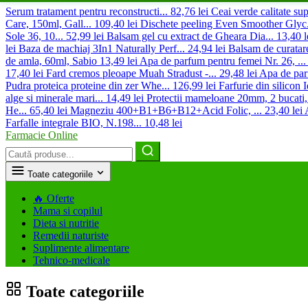
Serum tratament pentru reconstructi...
82,76 lei
Ceai verde calitate sup
Care, 150ml, Gall...
109,40 lei
Dischete peeling Even Smoother Glyc.
Sole 36, 10...
52,99 lei
Balsam gel cu extract de Gheara Dia...
13,40 l
lei
Baza de machiaj 3In1 Naturally Perf...
24,94 lei
Balsam de curatare
de amla, 60ml, Sabio
13,49 lei
Apa de parfum pentru femei Nr. 26, ...
17,40 lei
Fard cremos pleoape Muah Stradust -...
29,48 lei
Apa de pa
Pudra proteica proteine din zer Whe...
126,99 lei
Farfurie din silicon
alge si minerale mari...
14,49 lei
Protectii mameloane 20mm, 2 bucati,.
He...
65,40 lei
Magneziu 400+B1+B6+B12+Acid Folic, ...
23,40 lei
Farfalle integrale BIO, N.198...
10,48 lei
Farmacie Online
Caută
produse
Toate categoriile
🔥
Oferte
Mama si copilul
Dieta si nutritie
Remedii naturiste
Suplimente alimentare
Tehnico-medicale
Toate categoriile