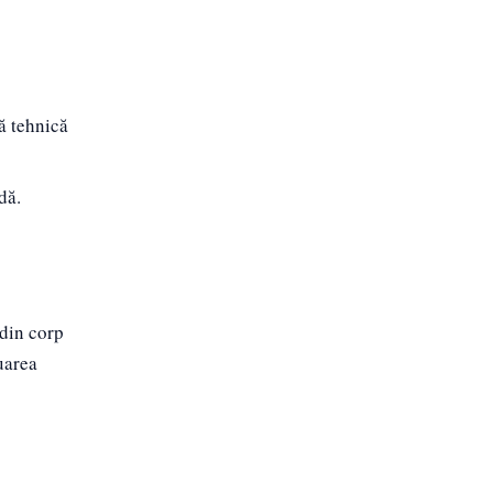
ă tehnică
dă.
 din corp
uarea