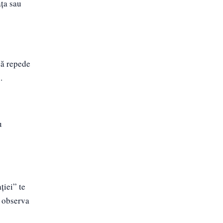
ața sau
ză repede
.
u
ției” te
i observa