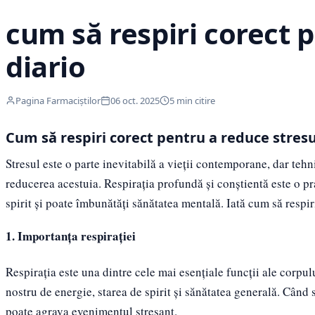
cum să respiri corect 
diario
Pagina Farmaciștilor
06 oct. 2025
5 min citire
Cum să respiri corect pentru a reduce stresu
Stresul este o parte inevitabilă a vieții contemporane, dar tehni
reducerea acestuia. Respirația profundă și conștientă este o pr
spirit și poate îmbunătăți sănătatea mentală. Iată cum să respir
1. Importanța respirației
Respirația este una dintre cele mai esențiale funcții ale corpu
nostru de energie, starea de spirit și sănătatea generală. Când 
poate agrava evenimentul stresant.