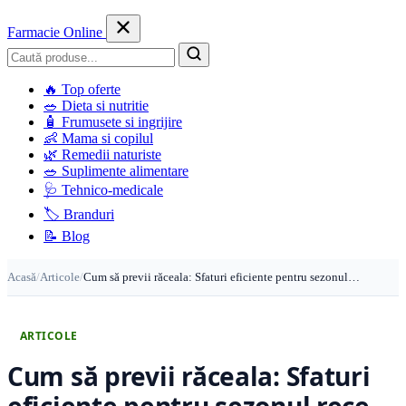
Farmacie Online
Caută
🔥
Top oferte
🥗
Dieta si nutritie
🧴
Frumusete si ingrijire
👶
Mama si copilul
🌿
Remedii naturiste
🥗
Suplimente alimentare
🩺
Tehnico-medicale
🏷️
Branduri
📝
Blog
Acasă
/
Articole
/
Cum să previi răceala: Sfaturi eficiente pentru sezonul…
ARTICOLE
Cum să previi răceala: Sfaturi