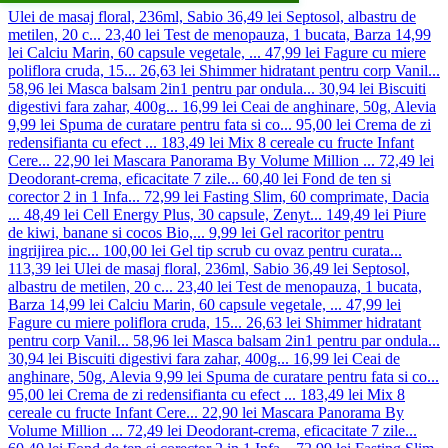
Ulei de masaj floral, 236ml, Sabio
36,49 lei
Septosol, albastru de
metilen, 20 c...
23,40 lei
Test de menopauza, 1 bucata, Barza
14,99
lei
Calciu Marin, 60 capsule vegetale, ...
47,99 lei
Fagure cu miere
poliflora cruda, 15...
26,63 lei
Shimmer hidratant pentru corp Vanil...
58,96 lei
Masca balsam 2in1 pentru par ondula...
30,94 lei
Biscuiti
digestivi fara zahar, 400g...
16,99 lei
Ceai de anghinare, 50g, Alevia
9,99 lei
Spuma de curatare pentru fata si co...
95,00 lei
Crema de zi
redensifianta cu efect ...
183,49 lei
Mix 8 cereale cu fructe Infant
Cere...
22,90 lei
Mascara Panorama By Volume Million ...
72,49 lei
Deodorant-crema, eficacitate 7 zile...
60,40 lei
Fond de ten si
corector 2 in 1 Infa...
72,99 lei
Fasting Slim, 60 comprimate, Dacia
...
48,49 lei
Cell Energy Plus, 30 capsule, Zenyt...
149,49 lei
Piure
de kiwi, banane si cocos Bio,...
9,99 lei
Gel racoritor pentru
ingrijirea pic...
100,00 lei
Gel tip scrub cu ovaz pentru curata...
113,39 lei
Ulei de masaj floral, 236ml, Sabio
36,49 lei
Septosol,
albastru de metilen, 20 c...
23,40 lei
Test de menopauza, 1 bucata,
Barza
14,99 lei
Calciu Marin, 60 capsule vegetale, ...
47,99 lei
Fagure cu miere poliflora cruda, 15...
26,63 lei
Shimmer hidratant
pentru corp Vanil...
58,96 lei
Masca balsam 2in1 pentru par ondula...
30,94 lei
Biscuiti digestivi fara zahar, 400g...
16,99 lei
Ceai de
anghinare, 50g, Alevia
9,99 lei
Spuma de curatare pentru fata si co...
95,00 lei
Crema de zi redensifianta cu efect ...
183,49 lei
Mix 8
cereale cu fructe Infant Cere...
22,90 lei
Mascara Panorama By
Volume Million ...
72,49 lei
Deodorant-crema, eficacitate 7 zile...