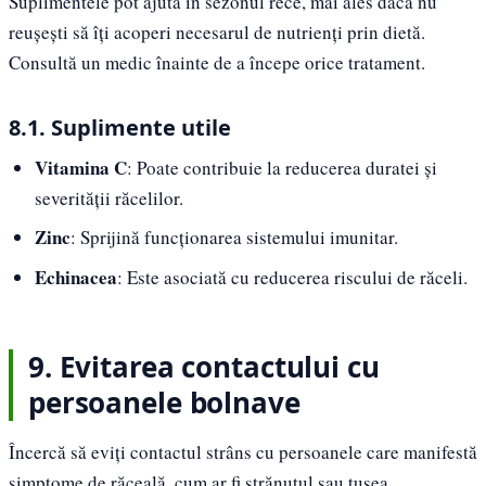
Suplimentele pot ajuta în sezonul rece, mai ales dacă nu
reușești să îți acoperi necesarul de nutrienți prin dietă.
Consultă un medic înainte de a începe orice tratament.
8.1. Suplimente utile
Vitamina C
: Poate contribuie la reducerea duratei și
severității răcelilor.
Zinc
: Sprijină funcționarea sistemului imunitar.
Echinacea
: Este asociată cu reducerea riscului de răceli.
9. Evitarea contactului cu
persoanele bolnave
Încercă să eviți contactul strâns cu persoanele care manifestă
simptome de răceală, cum ar fi strănutul sau tusea.