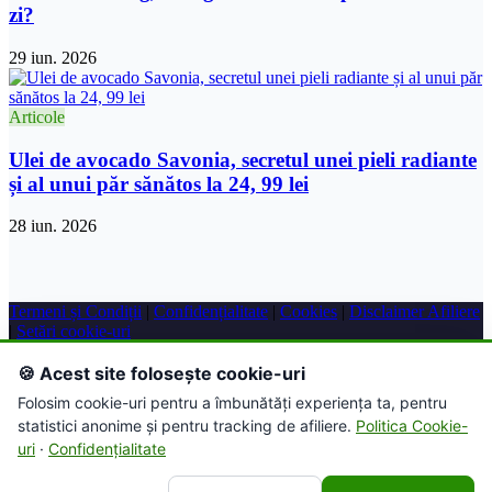
zi?
29 iun. 2026
Articole
Ulei de avocado Savonia, secretul unei pieli radiante
și al unui păr sănătos la 24, 99 lei
28 iun. 2026
Termeni și Condiții
|
Confidențialitate
|
Cookies
|
Disclaimer Afiliere
|
Setări cookie-uri
© 2026 Farmacie Online. Toate drepturile rezervate.
🍪 Acest site folosește cookie-uri
Folosim cookie-uri pentru a îmbunătăți experiența ta, pentru
Acest site conține link-uri de afiliere. Putem primi un comision
statistici anonime și pentru tracking de afiliere.
Politica Cookie-
pentru achizițiile efectuate prin intermediul acestor link-uri.
uri
·
Confidențialitate