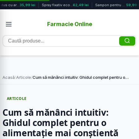
Gel de dus cu aroma Passion, 750ml,...
35,99 lei
Spray fixativ ecologic cu Vitamina ...
62,49 lei
Sampon pentru volum Volumizing Low,...
59,99 le
Farmacie Online
Caută
produse
Acasă
/
Articole
/
Cum să mănânci intuitiv: Ghidul complet pentru o…
ARTICOLE
Cum să mănânci intuitiv:
Ghidul complet pentru o
alimentație mai conștientă