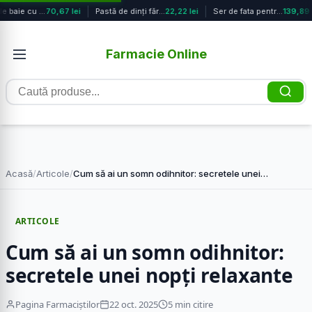
Fulgi de baie cu magneziu pentru co...
70,67 lei
Pastă de dinți fără mentol, pentru ...
22,22 lei
Ser de fata pentru reducerea petelo...
139,89 l
Farmacie Online
Caută
produse
Acasă
/
Articole
/
Cum să ai un somn odihnitor: secretele unei…
ARTICOLE
Cum să ai un somn odihnitor:
secretele unei nopți relaxante
Pagina Farmaciștilor
22 oct. 2025
5 min citire