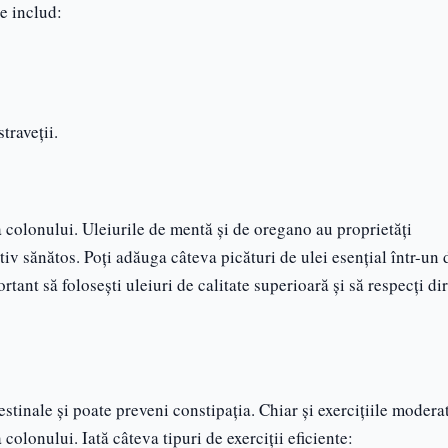
e includ:
traveții.
ea colonului. Uleiurile de mentă și de oregano au proprietăți
iv sănătos. Poți adăuga câteva picături de ulei esențial într-un 
tant să folosești uleiuri de calitate superioară și să respecți dir
testinale și poate preveni constipația. Chiar și exercițiile moder
 colonului. Iată câteva tipuri de exerciții eficiente: