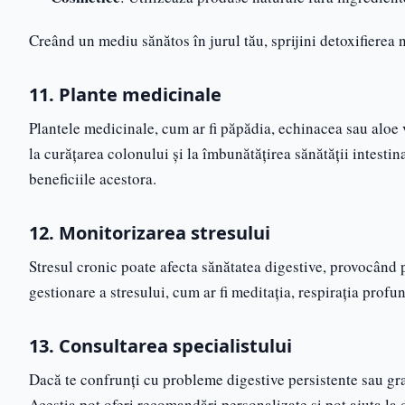
Creând un mediu sănătos în jurul tău, sprijini detoxifierea 
11. Plante medicinale
Plantele medicinale, cum ar fi păpădia, echinacea sau aloe v
la curățarea colonului și la îmbunătățirea sănătății intesti
beneficiile acestora.
12. Monitorizarea stresului
Stresul cronic poate afecta sănătatea digestive, provocând 
gestionare a stresului, cum ar fi meditația, respirația profu
13. Consultarea specialistului
Dacă te confrunți cu probleme digestive persistente sau grav
Aceștia pot oferi recomandări personalizate și pot ajuta la 