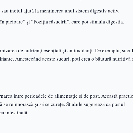
ă sau înotul ajută la menținerea unui sistem digestiv activ.
în picioare” și “Poziția răsucirii”, care pot stimula digestia.
rnizarea de nutrienți esențiali și antioxidanți. De exemplu, sucu
ifiante. Amestecând aceste sucuri, poți crea o băutură nutritivă 
rnarea între perioadele de alimentație și de post. Această practi
ă se reînnoiască și să se curețe. Studiile sugerează că postul
ea intestinală.