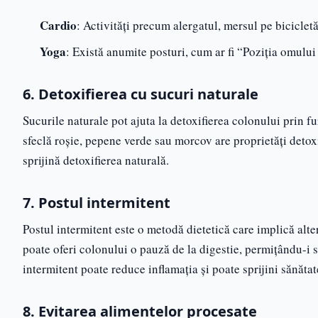
Cardio
: Activități precum alergatul, mersul pe biciclet
Yoga
: Există anumite posturi, cum ar fi “Poziția omului 
6. Detoxifierea cu sucuri naturale
Sucurile naturale pot ajuta la detoxifierea colonului prin fu
sfeclă roșie, pepene verde sau morcov are proprietăți detox
sprijină detoxifierea naturală.
7. Postul intermitent
Postul intermitent este o metodă dietetică care implică alte
poate oferi colonului o pauză de la digestie, permițându-i s
intermitent poate reduce inflamația și poate sprijini sănătat
8. Evitarea alimentelor procesate