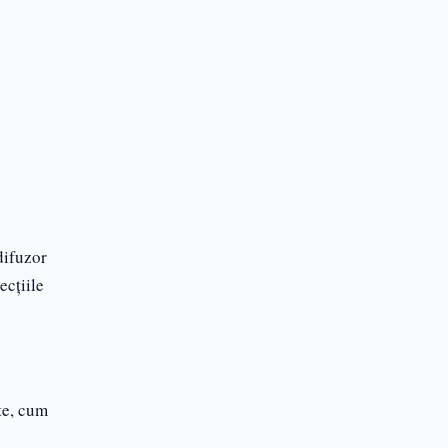
difuzor
ecțiile
ate, cum