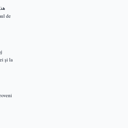
mul de
aj
i și la
proveni