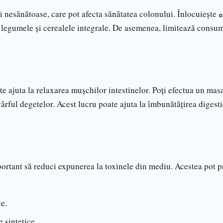
nesănătoase, care pot afecta sănătatea colonului. Înlocuiește هذه
le, legumele și cerealele integrale. De asemenea, limitează consu
e ajuta la relaxarea mușchilor intestinelor. Poți efectua un mas
ful degetelor. Acest lucru poate ajuta la îmbunătățirea digestie
important să reduci expunerea la toxinele din mediu. Acestea pot 
e.
 sintetice.