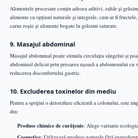
Alimentele procesate conțin adesea aditivi, zahăr și grăsimi 
alimente cu opțiuni naturale și integrale, cum ar fi fructe
carne roșie și alimente bogate în grăsimi saturate.
9. Masajul abdominal
Masajul abdominal poate stimula circulația sângelui și poat
abdominal delicat prin presarea ușoară a abdomenului cu vâr
reducerea disconfortului gastric.
10. Excluderea toxinelor din mediu
Pentru a sprijini o detoxifiere eficientă a colonului, este 
din:
Produse chimice de curățenie
: Alege variante ecologic
Cosmetice
: Utilizează produse naturale fără ingrediente