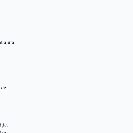
t ajuta
 de
.
ție.
lor