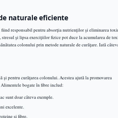
de naturale eficiente
 fiind responsabil pentru absorția nutrienților și eliminarea toxi
stresul și lipsa exercițiilor fizice pot duce la acumularea de tox
sănătatea colonului prin metode naturale de curățare. Iată câtev
să și pentru curățarea colonului. Acestea ajută la promovarea
. Alimentele bogate în fibre includ:
nac sunt doar câteva exemple.
uni excelente.
oteine și fibre.