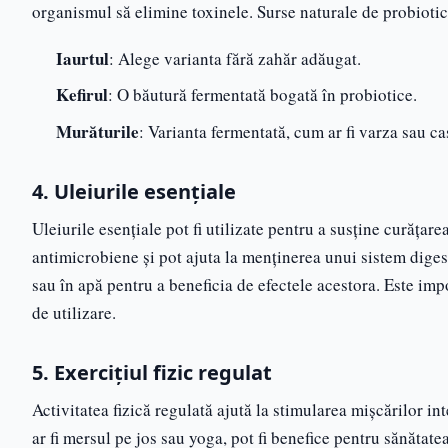
organismul să elimine toxinele. Surse naturale de probiotic
Iaurtul
: Alege varianta fără zahăr adăugat.
Kefirul
: O băutură fermentată bogată în probiotice.
Murăturile
: Varianta fermentată, cum ar fi varza sau cas
4. Uleiurile esențiale
Uleiurile esențiale pot fi utilizate pentru a susține curățar
antimicrobiene și pot ajuta la menținerea unui sistem digest
sau în apă pentru a beneficia de efectele acestora. Este impor
de utilizare.
5. Exercițiul fizic regulat
Activitatea fizică regulată ajută la stimularea mișcărilor in
ar fi mersul pe jos sau yoga, pot fi benefice pentru sănătatea