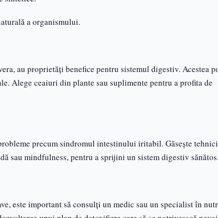
naturală a organismului.
era, au proprietăți benefice pentru sistemul digestiv. Acestea po
nale. Alege ceaiuri din plante sau suplimente pentru a profita de
probleme precum sindromul intestinului iritabil. Găsește tehnici
ndă sau mindfulness, pentru a sprijini un sistem digestiv sănătos
e, este important să consulți un medic sau un specialist în nutri
dezvoltarea unui plan de detoxifiere care să se potrivească nevoi