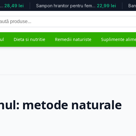
a...
28,49 lei
Sampon hranitor pentru femei Little...
22,99 lei
tă
duse
ul
Dieta si nutritie
Remedii naturiste
Suplimente alim
grijire
Mama si copilul
Remedii 
5.614 produse
482 produs
onul: metode naturale
ale