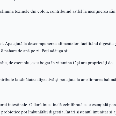
 elimina toxinele din colon, contribuind astfel la menținerea sănă
i. Apa ajută la descompunerea alimentelor, facilitând digestia ș
8 pahare de apă pe zi. Poți adăuga și:
mâie, de exemplu, este bogat în vitamina C și are proprietăți de
tribuie la sănătatea digestivă și pot ajuta la ameliorarea balonă
orei intestinale. O floră intestinală echilibrată este esențială pe
probiotice pot îmbunătăți digestia, întări sistemul imunitar și a