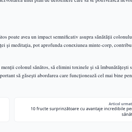
nătos poate avea un impact semnificativ asupra sănătății colonulu
nței și meditația, pot aprofunda conexiunea minte-corp, contribu
menții colonul sănătos, să elimini toxinele și să îmbunătățești 
important să găsești abordarea care funcționează cel mai bine pen
Articol urma
10 fructe surprinzătoare cu avantaje incredibile p
sănăt