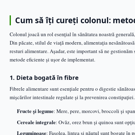
Cum să îți cureți colonul: meto
Colonul joacă un rol esențial în sănătatea noastră generală,
Din păcate, stilul de viață modern, alimentația nesănătoasă, 
resturi alimentare. Așadar, este important să ne gestionăm 
metode eficiente și ușor de implementat.
1. Dieta bogată în fibre
Fibrele alimentare sunt esențiale pentru o digestie sănătoa
mișcărilor intestinale regulate și la prevenirea constipației
Fructe și legume
: Mere, pere, morcovi, broccoli și spa
Cereale integrale
: Ovăz, orez brun și quinoa sunt opți
Leguminoase
: Fasolea, lintea și năutul sunt bogate în pr