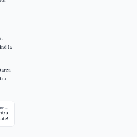
i.
ind la
starea
tru
tor →
entru
ate!