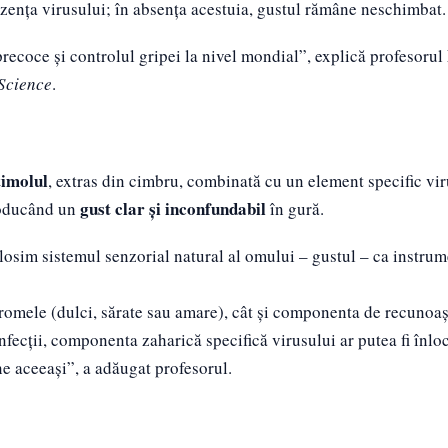
zența virusului; în absența acestuia, gustul rămâne neschimbat.
precoce și controlul gripei la nivel mondial”, explică profesorul
Science
.
timolul
, extras din cimbru, combinată cu un element specific vir
gust clar și inconfundabil
producând un
în gură.
olosim sistemul senzorial natural al omului – gustul – ca instru
 aromele (dulci, sărate sau amare), cât și componenta de recunoaș
infecții, componenta zaharică specifică virusului ar putea fi înlo
ne aceeași”, a adăugat profesorul.