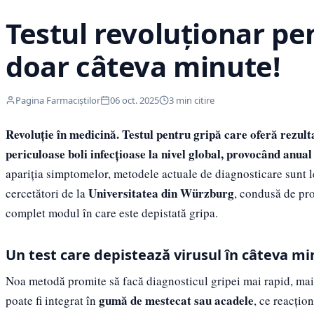
Testul revoluționar pen
doar câteva minute!
Pagina Farmaciștilor
06 oct. 2025
3 min citire
Revoluție în medicină. Testul pentru gripă care oferă rezult
periculoase boli infecțioase la nivel global, provocând anual
apariția simptomelor, metodele actuale de diagnosticare sunt le
Universitatea din Würzburg
cercetători de la
, condusă de pr
complet modul în care este depistată gripa.
Un test care depistează virusul în câteva m
Noa metodă promite să facă diagnosticul gripei mai rapid, mai i
gumă de mestecat sau acadele
poate fi integrat în
, ce reacțio