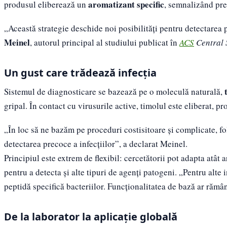
aromatizant specific
produsul eliberează un
, semnalizând pre
„Această strategie deschide noi posibilități pentru detectarea 
Meinel
, autorul principal al studiului publicat în
ACS
Central 
Un gust care trădează infecția
Sistemul de diagnosticare se bazează pe o moleculă naturală,
gripal. În contact cu virusurile active, timolul este eliberat, 
„În loc să ne bazăm pe proceduri costisitoare și complicate, f
detectarea precoce a infecțiilor”, a declarat Meinel.
Principiul este extrem de flexibil: cercetătorii pot adapta atât
pentru a detecta și alte tipuri de agenți patogeni. „Pentru alte 
peptidă specifică bacteriilor. Funcționalitatea de bază ar rămâ
De la laborator la aplicație globală