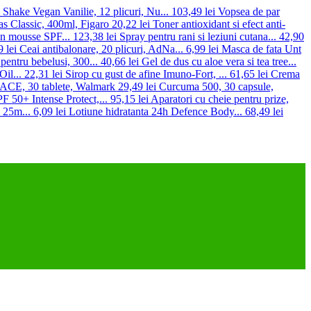
Shake Vegan Vanilie, 12 plicuri, Nu...
103,49 lei
Vopsea de par
s Classic, 400ml, Figaro
20,22 lei
Toner antioxidant si efect anti-
mousse SPF...
123,38 lei
Spray pentru rani si leziuni cutana...
42,90
 lei
Ceai antibalonare, 20 plicuri, AdNa...
6,99 lei
Masca de fata Unt
pentru bebelusi, 300...
40,66 lei
Gel de dus cu aloe vera si tea tree...
il...
22,31 lei
Sirop cu gust de afine Imuno-Fort, ...
61,65 lei
Crema
 ACE, 30 tablete, Walmark
29,49 lei
Curcuma 500, 30 capsule,
F 50+ Intense Protect,...
95,15 lei
Aparatori cu cheie pentru prize,
 25m...
6,09 lei
Lotiune hidratanta 24h Defence Body...
68,49 lei