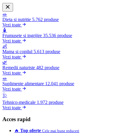
🥗
Dieta si nutritie
5.762 produse
Vezi toate
🧴
Frumusete si ingrijire
35.536 produse
Vezi toate
👶
Mama si copilul
5.613 produse
Vezi toate
🌿
Remedii naturiste
482 produse
Vezi toate
🥗
Suplimente alimentare
12.041 produse
Vezi toate
🩺
Tehnico-medicale
1.972 produse
Vezi toate
Acces rapid
🔥
Top oferte
Cele mai bune reduceri