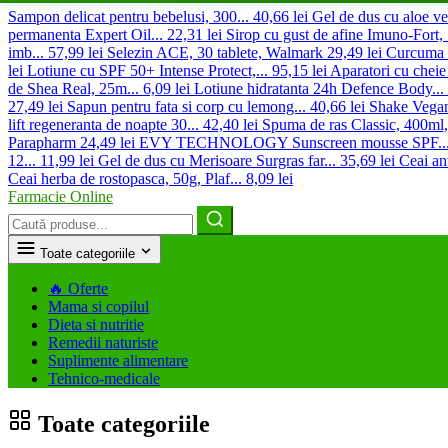
Sampon delicat pentru bebelusi, 300...
40,66 lei
Gel de dus cu aloe vera
permanenta Expert Oil...
22,31 lei
Sirop cu gust de afine Imuno-Fort, .
imb...
57,99 lei
Selezin ACE, 30 tablete, Walmark
29,49 lei
Curcuma 
lei
Lotiune cu SPF 50+ Intense Protect,...
95,15 lei
Aparatori cu cheie 
de Shea Real, 25m...
6,09 lei
Lotiune hidratanta 24h Defence Body...
27,49 lei
Sapun pentru fata si corp cu lemong...
40,66 lei
Shake Vegan 
lift regeneranta de noapte 30...
42,40 lei
Spuma de ras Classic, 400ml,
Parapharm
24,49 lei
EVY TECHNOLOGY Sunscreen mousse SPF..
12...
11,99 lei
Gel de dus cu Merisoare Surgras far...
35,69 lei
Ceai an
Ceai herba de rostopasca, 50g, Plaf...
8,09 lei
Farmacie Online
Caută
produse
Toate categoriile
🔥
Oferte
Mama si copilul
Dieta si nutritie
Remedii naturiste
Suplimente alimentare
Tehnico-medicale
Toate categoriile