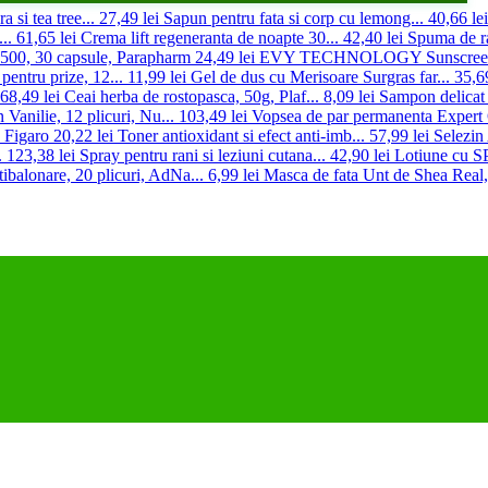
 si tea tree...
27,49 lei
Sapun pentru fata si corp cu lemong...
40,66 lei
..
61,65 lei
Crema lift regeneranta de noapte 30...
42,40 lei
Spuma de ra
500, 30 capsule, Parapharm
24,49 lei
EVY TECHNOLOGY Sunscreen 
pentru prize, 12...
11,99 lei
Gel de dus cu Merisoare Surgras far...
35,69
68,49 lei
Ceai herba de rostopasca, 50g, Plaf...
8,09 lei
Sampon delicat 
Vanilie, 12 plicuri, Nu...
103,49 lei
Vopsea de par permanenta Expert O
 Figaro
20,22 lei
Toner antioxidant si efect anti-imb...
57,99 lei
Selezin
.
123,38 lei
Spray pentru rani si leziuni cutana...
42,90 lei
Lotiune cu SP
tibalonare, 20 plicuri, AdNa...
6,99 lei
Masca de fata Unt de Shea Real,