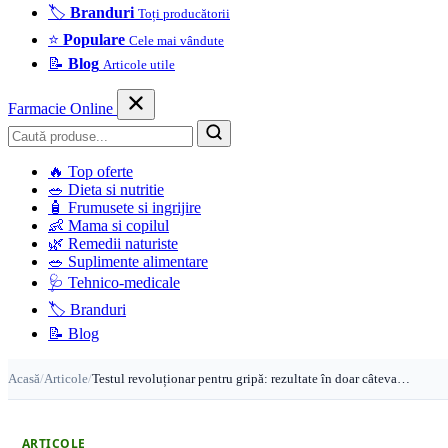
🏷️
Branduri
Toți producătorii
⭐
Populare
Cele mai vândute
📝
Blog
Articole utile
Farmacie Online
Caută
🔥
Top oferte
🥗
Dieta si nutritie
🧴
Frumusete si ingrijire
👶
Mama si copilul
🌿
Remedii naturiste
🥗
Suplimente alimentare
🩺
Tehnico-medicale
🏷️
Branduri
📝
Blog
Acasă
/
Articole
/
Testul revoluționar pentru gripă: rezultate în doar câteva…
ARTICOLE