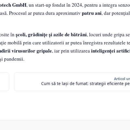
iotech GmbH
, un start-up fondat în 2024, pentru a integra senzo
patru ani
masă. Procesul ar putea dura aproximativ
, dar potenția
școli, grădinițe și azile de bătrâni
losite în
, locuri unde gripa se
ie mobilă prin care utilizatorii ar putea înregistra rezultatele te
dirii virusurilor gripale
inteligenței artific
, iar prin utilizarea
 și pandemii.
Articol 
Cum să te lași de fumat: strategii eficiente p