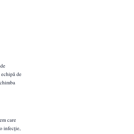
 de
O echipă de
 schimba
tem care
o infecție,