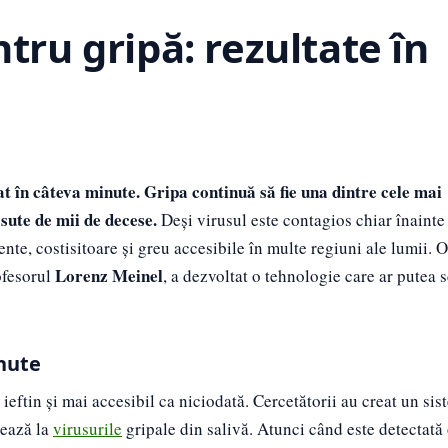
tru gripă: rezultate în
at în câteva minute. Gripa continuă să fie una dintre cele mai
 sute de mii de decese.
Deși virusul este contagios chiar înainte
nte, costisitoare și greu accesibile în multe regiuni ale lumii. 
Lorenz Meinel
ofesorul
, a dezvoltat o tehnologie care ar putea
inute
eftin și mai accesibil ca niciodată. Cercetătorii au creat un sis
nează la
virusurile
gripale din salivă. Atunci când este detectată 