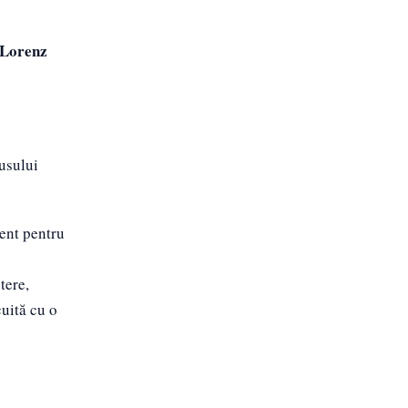
Lorenz
usului
ment pentru
tere,
cuită cu o