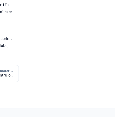
rii în
lul este
stelor.
iale
,
urmator →
entru o…