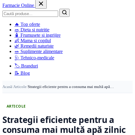
Farmacie Online
Caută
🔥
Top oferte
🥗
Dieta si nutritie
🧴
Frumusete si ingrijire
👶
Mama si copilul
🌿
Remedii naturiste
🥗
Suplimente alimentare
🩺
Tehnico-medicale
🏷️
Branduri
📝
Blog
Acasă
/
Articole
/
Strategii eficiente pentru a consuma mai multă apă…
ARTICOLE
Strategii eficiente pentru a
consuma mai multă apă zilnic