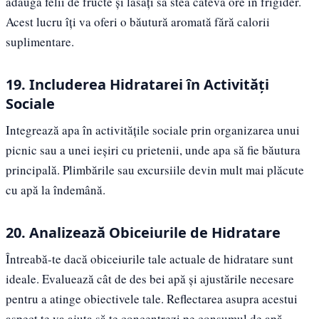
adaugă felii de fructe și lăsați să stea câteva ore în frigider.
Acest lucru îți va oferi o băutură aromată fără calorii
suplimentare.
19. Includerea Hidratarei în Activități
Sociale
Integrează apa în activitățile sociale prin organizarea unui
picnic sau a unei ieșiri cu prietenii, unde apa să fie băutura
principală. Plimbările sau excursiile devin mult mai plăcute
cu apă la îndemână.
20. Analizează Obiceiurile de Hidratare
Întreabă-te dacă obiceiurile tale actuale de hidratare sunt
ideale. Evaluează cât de des bei apă și ajustările necesare
pentru a atinge obiectivele tale. Reflectarea asupra acestui
aspect te va ajuta să te concentrezi pe consumul de apă.