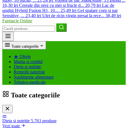
super, 16 bucati, ...
21,24 lei
Vopsea de par Silk&Shine, 13 Blond ...
16,30 lei
Cereale din orez cu mei si fructe d...
20,79 lei
Lac de
unghii Hybrid Fusion H1, 10....
25,49 lei
Gel spalare corp si par
Sensitive, ...
23,40 lei
Ulei de ricin virgin presat la rece...
38,49 lei
Farmacie Online
Caută
produse
Toate categoriile
🔥
Oferte
Mama si copilul
Dieta si nutritie
Remedii naturiste
Suplimente alimentare
Tehnico-medicale
Toate categoriile
🥗
Dieta si nutritie
5.763 produse
Vezi toate