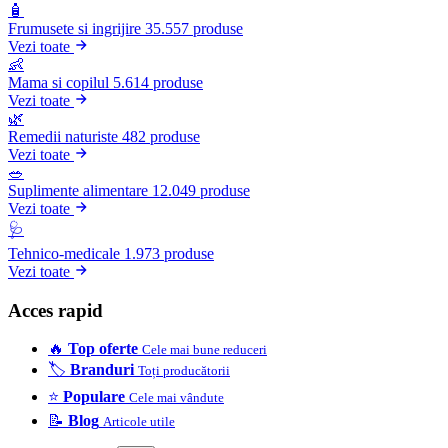
🧴
Frumusete si ingrijire
35.557 produse
Vezi toate
👶
Mama si copilul
5.614 produse
Vezi toate
🌿
Remedii naturiste
482 produse
Vezi toate
🥗
Suplimente alimentare
12.049 produse
Vezi toate
🩺
Tehnico-medicale
1.973 produse
Vezi toate
Acces rapid
🔥
Top oferte
Cele mai bune reduceri
🏷️
Branduri
Toți producătorii
⭐
Populare
Cele mai vândute
📝
Blog
Articole utile