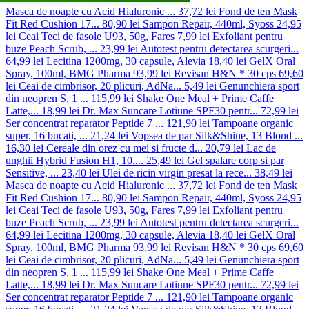
Masca de noapte cu Acid Hialuronic ...
37,72 lei
Fond de ten Mask
Fit Red Cushion 17...
80,90 lei
Sampon Repair, 440ml, Syoss
24,95
lei
Ceai Teci de fasole U93, 50g, Fares
7,99 lei
Exfoliant pentru
buze Peach Scrub, ...
23,99 lei
Autotest pentru detectarea scurgeri...
64,99 lei
Lecitina 1200mg, 30 capsule, Alevia
18,40 lei
GelX Oral
Spray, 100ml, BMG Pharma
93,99 lei
Revisan H&N * 30 cps
69,60
lei
Ceai de cimbrisor, 20 plicuri, AdNa...
5,49 lei
Genunchiera sport
din neopren S, 1 ...
115,99 lei
Shake One Meal + Prime Caffe
Latte,...
18,99 lei
Dr. Max Suncare Lotiune SPF30 pentr...
72,99 lei
Ser concentrat reparator Peptide 7 ...
121,90 lei
Tampoane organic
super, 16 bucati, ...
21,24 lei
Vopsea de par Silk&Shine, 13 Blond ...
16,30 lei
Cereale din orez cu mei si fructe d...
20,79 lei
Lac de
unghii Hybrid Fusion H1, 10....
25,49 lei
Gel spalare corp si par
Sensitive, ...
23,40 lei
Ulei de ricin virgin presat la rece...
38,49 lei
Masca de noapte cu Acid Hialuronic ...
37,72 lei
Fond de ten Mask
Fit Red Cushion 17...
80,90 lei
Sampon Repair, 440ml, Syoss
24,95
lei
Ceai Teci de fasole U93, 50g, Fares
7,99 lei
Exfoliant pentru
buze Peach Scrub, ...
23,99 lei
Autotest pentru detectarea scurgeri...
64,99 lei
Lecitina 1200mg, 30 capsule, Alevia
18,40 lei
GelX Oral
Spray, 100ml, BMG Pharma
93,99 lei
Revisan H&N * 30 cps
69,60
lei
Ceai de cimbrisor, 20 plicuri, AdNa...
5,49 lei
Genunchiera sport
din neopren S, 1 ...
115,99 lei
Shake One Meal + Prime Caffe
Latte,...
18,99 lei
Dr. Max Suncare Lotiune SPF30 pentr...
72,99 lei
Ser concentrat reparator Peptide 7 ...
121,90 lei
Tampoane organic