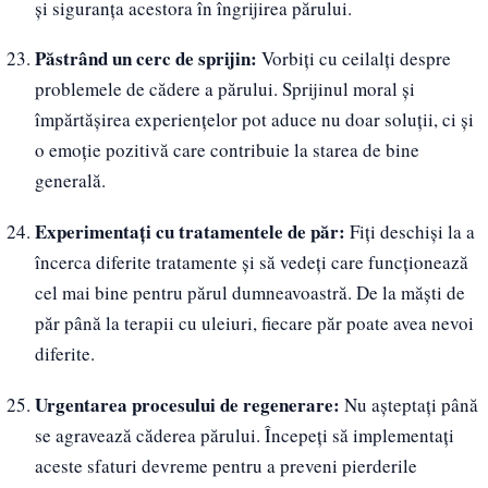
și siguranța acestora în îngrijirea părului.
Păstrând un cerc de sprijin:
Vorbiți cu ceilalți despre
problemele de cădere a părului. Sprijinul moral și
împărtășirea experiențelor pot aduce nu doar soluții, ci și
o emoție pozitivă care contribuie la starea de bine
generală.
Experimentați cu tratamentele de păr:
Fiți deschiși la a
încerca diferite tratamente și să vedeți care funcționează
cel mai bine pentru părul dumneavoastră. De la măști de
păr până la terapii cu uleiuri, fiecare păr poate avea nevoi
diferite.
Urgentarea procesului de regenerare:
Nu așteptați până
se agravează căderea părului. Începeți să implementați
aceste sfaturi devreme pentru a preveni pierderile