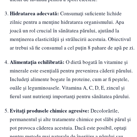
Hidratarea adecvată:
Consumați suficiente lichide
zilnic pentru a menține hidratarea organismului. Apa
joacă un rol crucial în sănătatea părului, ajutând la
menținerea elasticității și strălucirii acestuia. Obiectivul
ar trebui să fie consumul a cel puțin 8 pahare de apă pe zi.
Alimentația echilibrată:
O dietă bogată în vitamine și
minerale este esențială pentru prevenirea căderii părului.
Includeți alimente bogate în proteine, cum ar fi peștele,
ouăle și leguminoasele. Vitamina A, C, D, E, zincul și
fierul sunt nutrienți importanți pentru sănătatea părului.
Evitați produsele chimice agresive:
Decolorările,
permanentul și alte tratamente chimice pot slăbi părul și
pot provoca căderea acestuia. Dacă este posibil, optați
pentru metode mai naturale de îngrijire a părului sau