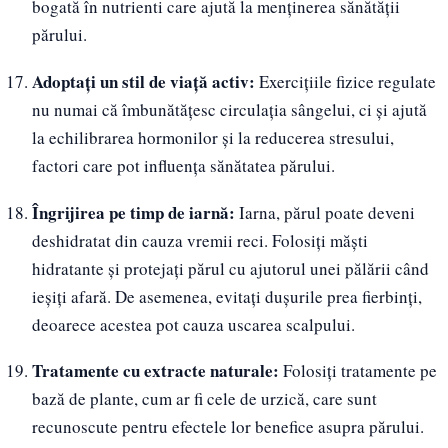
bogată în nutrienti care ajută la menținerea sănătății
părului.
Adoptați un stil de viață activ:
Exercițiile fizice regulate
nu numai că îmbunătățesc circulația sângelui, ci și ajută
la echilibrarea hormonilor și la reducerea stresului,
factori care pot influența sănătatea părului.
Îngrijirea pe timp de iarnă:
Iarna, părul poate deveni
deshidratat din cauza vremii reci. Folosiți măști
hidratante și protejați părul cu ajutorul unei pălării când
ieșiți afară. De asemenea, evitați dușurile prea fierbinți,
deoarece acestea pot cauza uscarea scalpului.
Tratamente cu extracte naturale:
Folosiți tratamente pe
bază de plante, cum ar fi cele de urzică, care sunt
recunoscute pentru efectele lor benefice asupra părului.