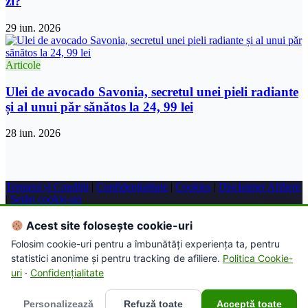
zi?
29 iun. 2026
Articole
Ulei de avocado Savonia, secretul unei pieli radiante
și al unui păr sănătos la 24, 99 lei
28 iun. 2026
Termeni și Condiții
|
Confidențialitate
|
Cookies
|
Disclaimer Afiliere
|
Setări cookie-uri
© 2026 Farmacie Online. Toate drepturile rezervate.
Acest site folosește cookie-uri
Folosim cookie-uri pentru a îmbunătăți experiența ta, pentru
Acest site conține link-uri de afiliere. Putem primi un comision
statistici anonime și pentru tracking de afiliere.
Politica Cookie-
pentru achizițiile efectuate prin intermediul acestor link-uri.
uri
·
Confidențialitate
Personalizează
Refuză toate
Acceptă toate