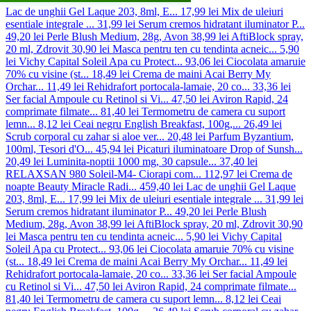
Lac de unghii Gel Laque 203, 8ml, E...
17,99 lei
Mix de uleiuri
esentiale integrale ...
31,99 lei
Serum cremos hidratant iluminator P...
49,20 lei
Perle Blush Medium, 28g, Avon
38,99 lei
AftiBlock spray,
20 ml, Zdrovit
30,90 lei
Masca pentru ten cu tendinta acneic...
5,90
lei
Vichy Capital Soleil Apa cu Protect...
93,06 lei
Ciocolata amaruie
70% cu visine (st...
18,49 lei
Crema de maini Acai Berry My
Orchar...
11,49 lei
Rehidrafort portocala-lamaie, 20 co...
33,36 lei
Ser facial Ampoule cu Retinol si Vi...
47,50 lei
Aviron Rapid, 24
comprimate filmate...
81,40 lei
Termometru de camera cu suport
lemn...
8,12 lei
Ceai negru English Breakfast, 100g,...
26,49 lei
Scrub corporal cu zahar si aloe ver...
20,48 lei
Parfum Byzantium,
100ml, Tesori d'O...
45,94 lei
Picaturi iluminatoare Drop of Sunsh...
20,49 lei
Luminita-noptii 1000 mg, 30 capsule...
37,40 lei
RELAXSAN 980 Soleil-M4- Ciorapi com...
112,97 lei
Crema de
noapte Beauty Miracle Radi...
459,40 lei
Lac de unghii Gel Laque
203, 8ml, E...
17,99 lei
Mix de uleiuri esentiale integrale ...
31,99 lei
Serum cremos hidratant iluminator P...
49,20 lei
Perle Blush
Medium, 28g, Avon
38,99 lei
AftiBlock spray, 20 ml, Zdrovit
30,90
lei
Masca pentru ten cu tendinta acneic...
5,90 lei
Vichy Capital
Soleil Apa cu Protect...
93,06 lei
Ciocolata amaruie 70% cu visine
(st...
18,49 lei
Crema de maini Acai Berry My Orchar...
11,49 lei
Rehidrafort portocala-lamaie, 20 co...
33,36 lei
Ser facial Ampoule
cu Retinol si Vi...
47,50 lei
Aviron Rapid, 24 comprimate filmate...
81,40 lei
Termometru de camera cu suport lemn...
8,12 lei
Ceai