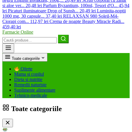
negru English Breakfast, 100g,...
26,49 lei
Scrub corporal cu zahar
si aloe ver...
20,48 lei
Parfum Byzantium, 100ml, Tesori d'O...
45,94
lei
Picaturi iluminatoare Drop of Sunsh...
20,49 lei
Luminita-noptii
1000 mg, 30 capsule...
37,40 lei
RELAXSAN 980 Soleil-M4-
Ciorapi com...
112,97 lei
Crema de noapte Beauty Miracle Radi...
459,40 lei
Farmacie Online
Caută
produse
Toate categoriile
Oferte
Mama si copilul
Dieta si nutritie
Remedii naturiste
Suplimente alimentare
Tehnico-medicale
Toate categoriile