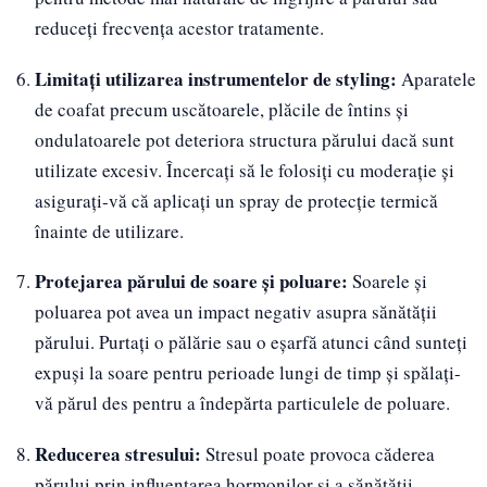
reduceți frecvența acestor tratamente.
Limitați utilizarea instrumentelor de styling:
Aparatele
de coafat precum uscătoarele, plăcile de întins și
ondulatoarele pot deteriora structura părului dacă sunt
utilizate excesiv. Încercați să le folosiți cu moderație și
asigurați-vă că aplicați un spray de protecție termică
înainte de utilizare.
Protejarea părului de soare și poluare:
Soarele și
poluarea pot avea un impact negativ asupra sănătății
părului. Purtați o pălărie sau o eșarfă atunci când sunteți
expuși la soare pentru perioade lungi de timp și spălați-
vă părul des pentru a îndepărta particulele de poluare.
Reducerea stresului:
Stresul poate provoca căderea
părului prin influențarea hormonilor și a sănătății