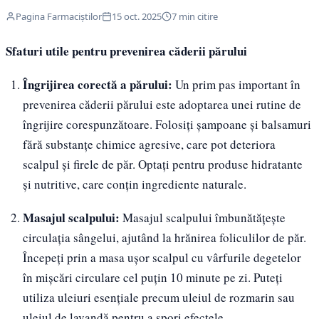
Pagina Farmaciștilor
15 oct. 2025
7 min citire
Sfaturi utile pentru prevenirea căderii părului
Îngrijirea corectă a părului:
Un prim pas important în
prevenirea căderii părului este adoptarea unei rutine de
îngrijire corespunzătoare. Folosiți șampoane și balsamuri
fără substanțe chimice agresive, care pot deteriora
scalpul și firele de păr. Optați pentru produse hidratante
și nutritive, care conțin ingrediente naturale.
Masajul scalpului:
Masajul scalpului îmbunătățește
circulația sângelui, ajutând la hrănirea foliculilor de păr.
Începeți prin a masa ușor scalpul cu vârfurile degetelor
în mișcări circulare cel puțin 10 minute pe zi. Puteți
utiliza uleiuri esențiale precum uleiul de rozmarin sau
uleiul de lavandă pentru a spori efectele.