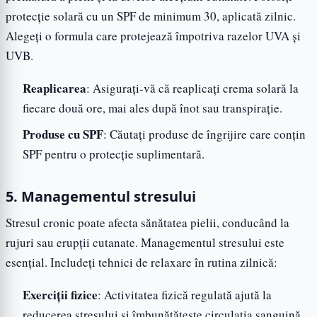
protecție solară cu un SPF de minimum 30, aplicată zilnic.
Alegeți o formula care protejează împotriva razelor UVA și
UVB.
Reaplicarea
: Asigurați-vă că reaplicați crema solară la
fiecare două ore, mai ales după înot sau transpirație.
Produse cu SPF
: Căutați produse de îngrijire care conțin
SPF pentru o protecție suplimentară.
5. Managementul stresului
Stresul cronic poate afecta sănătatea pielii, conducând la
rujuri sau erupții cutanate. Managementul stresului este
esențial. Includeți tehnici de relaxare în rutina zilnică:
Exerciții fizice
: Activitatea fizică regulată ajută la
reducerea stresului și îmbunătățește circulația sanguină,