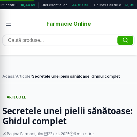
Exfoliant pentru curatarea in profu...
18,40 lei
Ulei esential de rozmarin A11, 10ml...
34,99 lei
Dr. Max Gel de castane cu efect de ...
13,99 le
Farmacie Online
Caută
produse
Acasă
/
Articole
/
Secretele unei pielii sănătoase: Ghidul complet
ARTICOLE
Secretele unei pielii sănătoase:
Ghidul complet
Pagina Farmaciștilor
23 oct. 2025
6 min citire