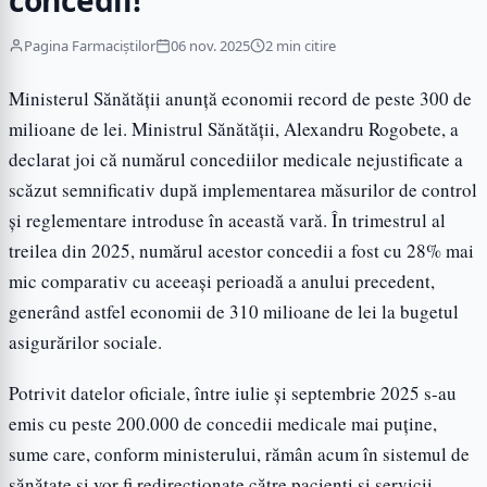
concedii!
Pagina Farmaciștilor
06 nov. 2025
2 min citire
Ministerul Sănătății anunță economii record de peste 300 de
milioane de lei. Ministrul Sănătății, Alexandru Rogobete, a
declarat joi că numărul concediilor medicale nejustificate a
scăzut semnificativ după implementarea măsurilor de control
și reglementare introduse în această vară. În trimestrul al
treilea din 2025, numărul acestor concedii a fost cu 28% mai
mic comparativ cu aceeași perioadă a anului precedent,
generând astfel economii de 310 milioane de lei la bugetul
asigurărilor sociale.
Potrivit datelor oficiale, între iulie și septembrie 2025 s-au
emis cu peste 200.000 de concedii medicale mai puține,
sume care, conform ministerului, rămân acum în sistemul de
sănătate și vor fi redirecționate către pacienți și servicii