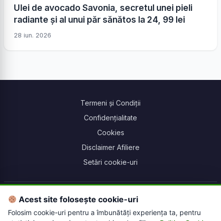
Ulei de avocado Savonia, secretul unei pieli
radiante și al unui păr sănătos la 24, 99 lei
28 iun. 2026
Termeni și Condiții
Confidențialitate
Cookies
Disclaimer Afiliere
Setări cookie-uri
© 2026 Farmacie Online. Toate drepturile rezervate.
Acest site folosește cookie-uri
Acest site conține link-uri de afiliere. Putem primi un comision pentru
Folosim cookie-uri pentru a îmbunătăți experiența ta, pentru
achizițiile efectuate prin intermediul acestor link-uri.