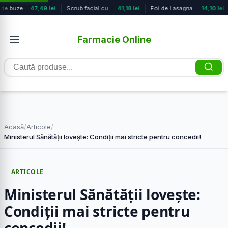
Balsam de buze Atoderm, 15ml, Biode...
47,49 lei
Scrub facial cu Acid Salicilic, 75 ...
41,18 lei
Foi de Lasagna cu ou, N.120, 500g, ...
14,10 lei
Farmacie Online
Caută
produse
Acasă
/
Articole
/
Ministerul Sănătății lovește: Condiții mai stricte pentru concedii!
ARTICOLE
Ministerul Sănătății lovește:
Condiții mai stricte pentru