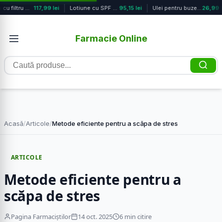
Serum cu filtru mineral si protecti...
117,99 lei
Lotiune cu SPF 50+ Intense Protect,...
95,15 lei
Ulei pentru buze Smooth Berries, 10...
26,99 le
Farmacie Online
Caută
produse
Acasă
/
Articole
/
Metode eficiente pentru a scăpa de stres
ARTICOLE
Metode eficiente pentru a
scăpa de stres
Pagina Farmaciștilor
14 oct. 2025
6 min citire