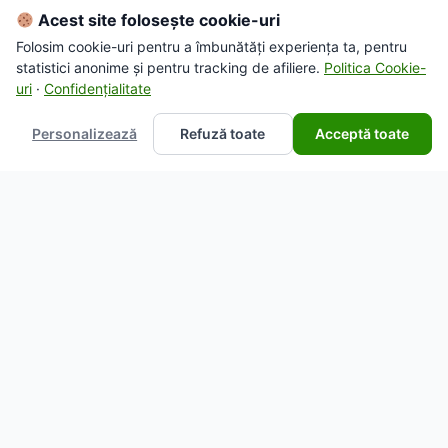
Acest site folosește cookie-uri
Folosim cookie-uri pentru a îmbunătăți experiența ta, pentru
statistici anonime și pentru tracking de afiliere.
Politica Cookie-
uri
·
Confidențialitate
Personalizează
Refuză toate
Acceptă toate
ARTICOLE
Suc ecologic sfeclă morcov și măr Aronia
Charlottenburg, o alegere sănătoasă pentru
fiecare zi?
29 iun. 2026