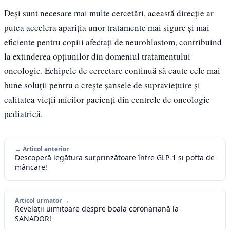
Deși sunt necesare mai multe cercetări, această direcție ar
putea accelera apariția unor tratamente mai sigure și mai
eficiente pentru copiii afectați de neuroblastom, contribuind
la extinderea opțiunilor din domeniul tratamentului
oncologic. Echipele de cercetare continuă să caute cele mai
bune soluții pentru a crește șansele de supraviețuire și
calitatea vieții micilor pacienți din centrele de oncologie
pediatrică.
← Articol anterior
Descoperă legătura surprinzătoare între GLP-1 și pofta de
mâncare!
Articol urmator →
Revelații uimitoare despre boala coronariană la
SANADOR!