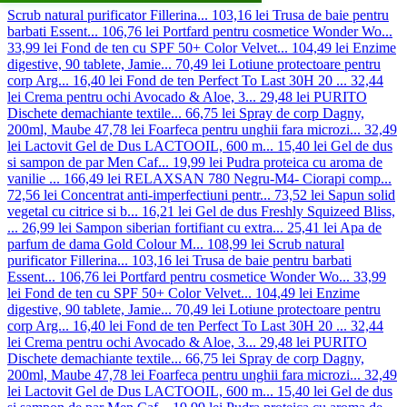
Scrub natural purificator Fillerina...
103,16 lei
Trusa de baie pentru
barbati Essent...
106,76 lei
Portfard pentru cosmetice Wonder Wo...
33,99 lei
Fond de ten cu SPF 50+ Color Velvet...
104,49 lei
Enzime
digestive, 90 tablete, Jamie...
70,49 lei
Lotiune protectoare pentru
corp Arg...
16,40 lei
Fond de ten Perfect To Last 30H 20 ...
32,44
lei
Crema pentru ochi Avocado & Aloe, 3...
29,48 lei
PURITO
Dischete demachiante textile...
66,75 lei
Spray de corp Dagny,
200ml, Maube
47,78 lei
Foarfeca pentru unghii fara microzi...
32,49
lei
Lactovit Gel de Dus LACTOOIL, 600 m...
15,40 lei
Gel de dus
si sampon de par Men Caf...
19,99 lei
Pudra proteica cu aroma de
vanilie ...
166,49 lei
RELAXSAN 780 Negru-M4- Ciorapi comp...
72,56 lei
Concentrat anti-imperfectiuni pentr...
73,52 lei
Sapun solid
vegetal cu citrice si b...
16,21 lei
Gel de dus Freshly Squizeed Bliss,
...
26,99 lei
Sampon siberian fortifiant cu extra...
25,41 lei
Apa de
parfum de dama Gold Colour M...
108,99 lei
Scrub natural
purificator Fillerina...
103,16 lei
Trusa de baie pentru barbati
Essent...
106,76 lei
Portfard pentru cosmetice Wonder Wo...
33,99
lei
Fond de ten cu SPF 50+ Color Velvet...
104,49 lei
Enzime
digestive, 90 tablete, Jamie...
70,49 lei
Lotiune protectoare pentru
corp Arg...
16,40 lei
Fond de ten Perfect To Last 30H 20 ...
32,44
lei
Crema pentru ochi Avocado & Aloe, 3...
29,48 lei
PURITO
Dischete demachiante textile...
66,75 lei
Spray de corp Dagny,
200ml, Maube
47,78 lei
Foarfeca pentru unghii fara microzi...
32,49
lei
Lactovit Gel de Dus LACTOOIL, 600 m...
15,40 lei
Gel de dus