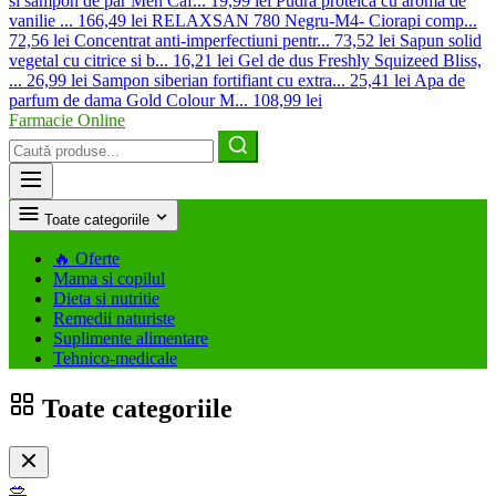
si sampon de par Men Caf...
19,99 lei
Pudra proteica cu aroma de
vanilie ...
166,49 lei
RELAXSAN 780 Negru-M4- Ciorapi comp...
72,56 lei
Concentrat anti-imperfectiuni pentr...
73,52 lei
Sapun solid
vegetal cu citrice si b...
16,21 lei
Gel de dus Freshly Squizeed Bliss,
...
26,99 lei
Sampon siberian fortifiant cu extra...
25,41 lei
Apa de
parfum de dama Gold Colour M...
108,99 lei
Farmacie Online
Caută
produse
Toate categoriile
🔥
Oferte
Mama si copilul
Dieta si nutritie
Remedii naturiste
Suplimente alimentare
Tehnico-medicale
Toate categoriile
🥗