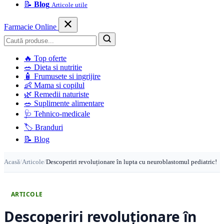
📝
Blog
Articole utile
Farmacie Online
Caută
🔥
Top oferte
🥗
Dieta si nutritie
🧴
Frumusete si ingrijire
👶
Mama si copilul
🌿
Remedii naturiste
🥗
Suplimente alimentare
🩺
Tehnico-medicale
🏷️
Branduri
📝
Blog
Acasă
/
Articole
/
Descoperiri revoluționare în lupta cu neuroblastomul pediatric!
ARTICOLE
Descoperiri revoluționare în