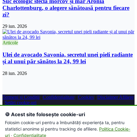
Suc ecologic sfeclă morcov și măr Aronia
Charlottenburg, o alegere sănătoasă pentru fiecare
zi?
29 iun. 2026
Articole
Ulei de avocado Savonia, secretul unei pieli radiante
și al unui păr sănătos la 24, 99 lei
28 iun. 2026
Termeni și Condiții
|
Confidențialitate
|
Cookies
|
Disclaimer Afiliere
|
Setări cookie-uri
© 2026 Farmacie Online. Toate drepturile rezervate.
🍪 Acest site folosește cookie-uri
Folosim cookie-uri pentru a îmbunătăți experiența ta, pentru
Acest site conține link-uri de afiliere. Putem primi un comision
pentru achizițiile efectuate prin intermediul acestor link-uri.
statistici anonime și pentru tracking de afiliere.
Politica Cookie-
uri
·
Confidențialitate