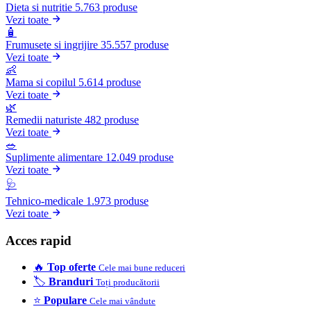
Dieta si nutritie
5.763 produse
Vezi toate
🧴
Frumusete si ingrijire
35.557 produse
Vezi toate
👶
Mama si copilul
5.614 produse
Vezi toate
🌿
Remedii naturiste
482 produse
Vezi toate
🥗
Suplimente alimentare
12.049 produse
Vezi toate
🩺
Tehnico-medicale
1.973 produse
Vezi toate
Acces rapid
🔥
Top oferte
Cele mai bune reduceri
🏷️
Branduri
Toți producătorii
⭐
Populare
Cele mai vândute