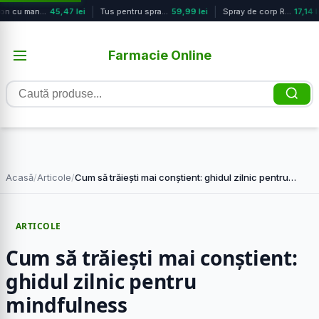
Biberon cu manere tip delfin roz +6...
45,47 lei
Tus pentru sprancene cu pensula dub...
59,99 lei
Spray de corp Raspberry Blackberry ...
17,14 le
Farmacie Online
Caută
produse
Acasă
/
Articole
/
Cum să trăiești mai conștient: ghidul zilnic pentru…
ARTICOLE
Cum să trăiești mai conștient:
ghidul zilnic pentru
mindfulness