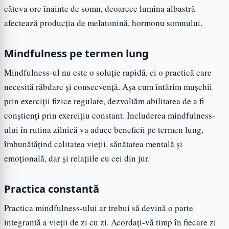
câteva ore înainte de somn, deoarece lumina albastră
afectează producția de melatonină, hormonu somnului.
Mindfulness pe termen lung
Mindfulness-ul nu este o soluție rapidă, ci o practică care
necesită răbdare și consecvență. Așa cum întărim mușchii
prin exerciții fizice regulate, dezvoltăm abilitatea de a fi
conștienți prin exercițiu constant. Includerea mindfulness-
ului în rutina zilnică va aduce beneficii pe termen lung,
îmbunătățind calitatea vieții, sănătatea mentală și
emoțională, dar și relațiile cu cei din jur.
Practica constantă
Practica mindfulness-ului ar trebui să devină o parte
integrantă a vieții de zi cu zi. Acordați-vă timp în fiecare zi