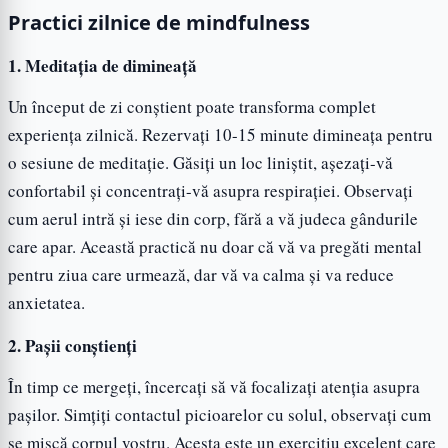
Practici zilnice de mindfulness
1. Meditația de dimineață
Un început de zi conștient poate transforma complet
experiența zilnică. Rezervați 10-15 minute dimineața pentru
o sesiune de meditație. Găsiți un loc liniștit, așezați-vă
confortabil și concentrați-vă asupra respirației. Observați
cum aerul intră și iese din corp, fără a vă judeca gândurile
care apar. Această practică nu doar că vă va pregăti mental
pentru ziua care urmează, dar vă va calma și va reduce
anxietatea.
2. Pașii conștienți
În timp ce mergeți, încercați să vă focalizați atenția asupra
pașilor. Simțiți contactul picioarelor cu solul, observați cum
se mișcă corpul vostru. Acesta este un exercițiu excelent care