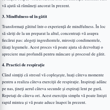
vă ajută să rămâneți ancorat în prezent.
3. Mindfulness-ul în gătit
Transformați gătitul într-o experiență de mindfulness. În loc
să săriți de la un preparat la altul, concentrați-vă asupra
fiecărui pas: alegeți ingredientele, mirosiți condimentele,
tăiați legumele. Acest proces vă poate ajuta să dezvoltați o
apreciere mai profundă pentru mâncare și procesul de gătit.
4. Practici de respirație
Când simțiți că stresul vă copleșește, luați câteva momente
pentru a realiza câteva exerciții de respirație. Inspirați adânc
pe nas, țineți aerul câteva secunde și expirați lent pe gură.
Repetați de câteva ori. Acest exercițiu simplu vă poate liniști
rapid mintea și vă poate aduce înapoi în prezent.