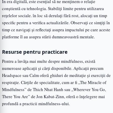
În era digitală, este esențial să ne menținem o relație
conștientă cu tehnologia. Stabiliți limite pentru utilizarea
rețelelor sociale. în loc să derulați fără rost, alocați un timp
specific pentru a verifica actualizările. Observați ce simțiți în
timp ce navigați și reflectați asupra impactului pe care aceste
platforme îl au asupra stării dumneavoastră mentale.
Resurse pentru practicare
Pentru a învăța mai multe despre mindfulness, există
numeroase aplicații și cărți disponibile. Aplicații precum
Headspace sau Calm oferă ghiduri de meditație și exerciții de
respirație. Cărțile de specialitate, cum ar fi „The Miracle of
Mindfulness” de Thich Nhat Hanh sau „Wherever You Go,
There You Are” de Jon Kabat-Zinn, oferă o înțelegere mai
profundă a practicii mindfulness-ului.