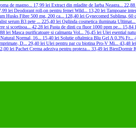
roma de magno...
17,99 lei
Extract din mladite de Iarba Neagra...
22,88 
,99 lei
Deodorant roll-on pentru femei Wild...
13,20 lei
Tampoane inter
ium Husks Fibre 500 mg, 200 ca...
128,40 lei
Gynecomed Sublima, 60 c
alist serum B3 pete ...
225,40 lei
Oglinda cosmetica iluminata Ultimat...
e si scortisoa...
42,28 lei
Pasta de dinti cu fluor 1000 ppm pe...
15,84 l
88 lei
Masca purificatoare si calmanta Vol...
76,45 lei
Ulei esential natur
Natural Normal, 16...
15,40 lei
Solutie oftalmica Blu Gel A 0.3% Fr...
primate, D...
29,40 lei
Ulei pentru par cu biotina Pro-V Mi...
43,48 le
2,00 lei
Pachet Crema adeziva pentru proteza...
33,49 lei
BienDormir Ra