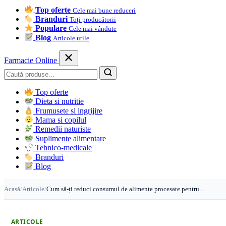
Top oferte
Cele mai bune reduceri
Branduri
Toți producătorii
Populare
Cele mai vândute
Blog
Articole utile
Farmacie Online
Caută
Top oferte
Dieta si nutritie
Frumusete si ingrijire
Mama si copilul
Remedii naturiste
Suplimente alimentare
Tehnico-medicale
Branduri
Blog
Acasă
/
Articole
/
Cum să-ți reduci consumul de alimente procesate pentru…
ARTICOLE