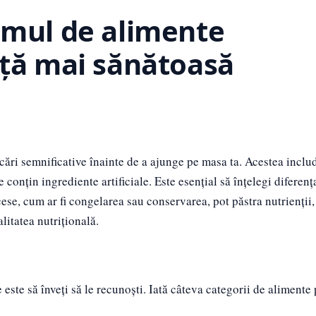
umul de alimente
ață mai sănătoasă
cări semnificative înainte de a ajunge pe masa ta. Acestea inclu
onțin ingrediente artificiale. Este esențial să înțelegi diferența
se, cum ar fi congelarea sau conservarea, pot păstra nutrienții, 
litatea nutrițională.
ste să înveți să le recunoști. Iată câteva categorii de alimente