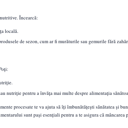
nutritive. Încearcă:
ța locală.
produsele de sezon, cum ar fi murăturile sau gemurile fără zahăr
Poți:
triție.
s sau nutriție pentru a învăța mai multe despre alimentația sănăto
mente procesate te va ajuta să îți îmbunătățești sănătatea și bu
limentarului sunt pași esențiali pentru a te asigura că mâncarea 