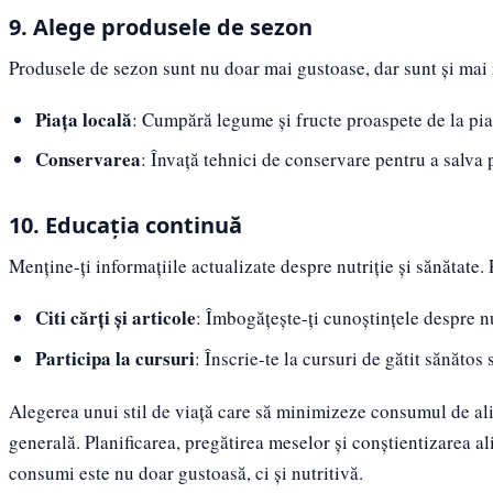
9. Alege produsele de sezon
Produsele de sezon sunt nu doar mai gustoase, dar sunt și mai 
Piața locală
: Cumpără legume și fructe proaspete de la pia
Conservarea
: Învață tehnici de conservare pentru a salva 
10. Educația continuă
Menține-ți informațiile actualizate despre nutriție și sănătate. 
Citi cărți și articole
: Îmbogățește-ți cunoștințele despre nu
Participa la cursuri
: Înscrie-te la cursuri de gătit sănăto
Alegerea unui stil de viață care să minimizeze consumul de ali
generală. Planificarea, pregătirea meselor și conștientizarea a
consumi este nu doar gustoasă, ci și nutritivă.