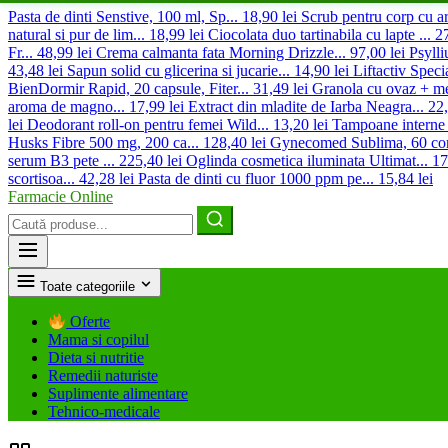
Pasta de dinti Senstive, 100 ml, Sp...
18,90 lei
Scrub pentru corp cu a
natural si pur de lim...
18,99 lei
Ciocolata duo tartinabila cu lapte ...
27
Fr...
48,99 lei
Crema calmanta fata Morning Drizzle...
97,00 lei
Psyll
43,48 lei
Sapun solid cu glicerina si jucarie...
14,90 lei
Liftactiv Speci
BienDormir Rapid, 20 capsule, Fiter...
31,49 lei
Granola cu ovaz + mer
aroma de magno...
17,99 lei
Extract din mladite de Iarba Neagra...
22,
lei
Deodorant roll-on pentru femei Wild...
13,20 lei
Tampoane interne 
Husks Fibre 500 mg, 200 ca...
128,40 lei
Gynecomed Sublima, 60 com
serum B3 pete ...
225,40 lei
Oglinda cosmetica iluminata Ultimat...
17
scortisoa...
42,28 lei
Pasta de dinti cu fluor 1000 ppm pe...
15,84 lei
Farmacie Online
Caută
produse
Toate categoriile
Oferte
Mama si copilul
Dieta si nutritie
Remedii naturiste
Suplimente alimentare
Tehnico-medicale