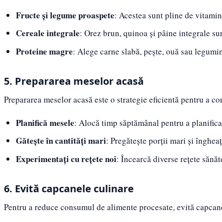
Fructe și legume proaspete
: Acestea sunt pline de vitamine
Cereale integrale
: Orez brun, quinoa și pâine integrale su
Proteine magre
: Alege carne slabă, pește, ouă sau legumi
5. Prepararea meselor acasă
Prepararea meselor acasă este o strategie eficientă pentru a cont
Planifică mesele
: Alocă timp săptămânal pentru a planifica
Gătește în cantități mari
: Pregătește porții mari și înghea
Experimentați cu rețete noi
: Încearcă diverse rețete sănă
6. Evită capcanele culinare
Pentru a reduce consumul de alimente procesate, evită capcanel