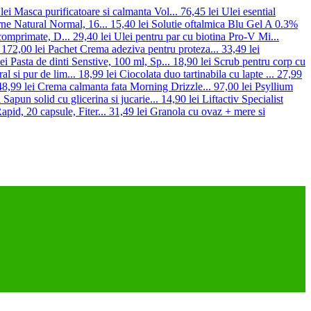
lei
Masca purificatoare si calmanta Vol...
76,45 lei
Ulei esential
ne Natural Normal, 16...
15,40 lei
Solutie oftalmica Blu Gel A 0.3%
omprimate, D...
29,40 lei
Ulei pentru par cu biotina Pro-V Mi...
172,00 lei
Pachet Crema adeziva pentru proteza...
33,49 lei
ei
Pasta de dinti Senstive, 100 ml, Sp...
18,90 lei
Scrub pentru corp cu
al si pur de lim...
18,99 lei
Ciocolata duo tartinabila cu lapte ...
27,99
48,99 lei
Crema calmanta fata Morning Drizzle...
97,00 lei
Psyllium
i
Sapun solid cu glicerina si jucarie...
14,90 lei
Liftactiv Specialist
pid, 20 capsule, Fiter...
31,49 lei
Granola cu ovaz + mere si