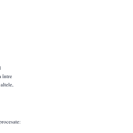
d
 între
altele,
 procesate: