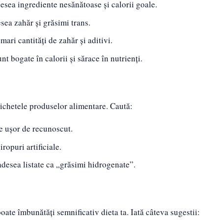
desea ingrediente nesănătoase și calorii goale.
desea zahăr și grăsimi trans.
mari cantități de zahăr și aditivi.
nt bogate în calorii și sărace în nutrienți.
etichetele produselor alimentare. Caută:
e ușor de recunoscut.
ropuri artificiale.
adesea listate ca „grăsimi hidrogenate”.
ate îmbunătăți semnificativ dieta ta. Iată câteva sugestii: