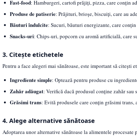
Fast-food
: Hamburgeri, cartofi prăjiți, pizza, care conțin a
Produse de patiserie
: Prăjituri, brioșe, biscuiți, care au a
Băuturi îndulcite
: Sucuri, băuturi energizante, care conțin 
Snacks-uri
: Chips-uri, popcorn cu aromă artificială, care su
3. Citește etichetele
Pentru a face alegeri mai sănătoase, este important să citești 
Ingrediente simple
: Optează pentru produse cu ingredient
Zahăr adăugat
: Verifică dacă produsul conține zahăr sau si
Grăsimi trans
: Evită produsele care conțin grăsimi trans, 
4. Alege alternative sănătoase
Adoptarea unor alternative sănătoase la alimentele procesate po