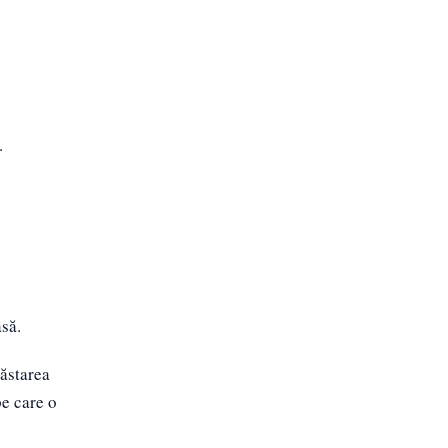
.
asă.
năstarea
pe care o