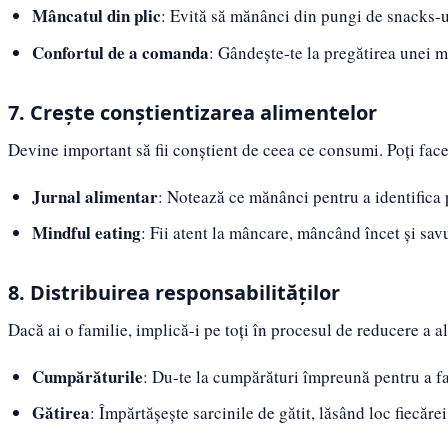
Mâncatul din plic
: Evită să mănânci din pungi de snacks-u
Confortul de a comanda
: Gândește-te la pregătirea unei m
7. Crește conștientizarea alimentelor
Devine important să fii conștient de ceea ce consumi. Poți face
Jurnal alimentar
: Notează ce mănânci pentru a identifica p
Mindful eating
: Fii atent la mâncare, mâncând încet și sa
8. Distribuirea responsabilităților
Dacă ai o familie, implică-i pe toți în procesul de reducere a a
Cumpărăturile
: Du-te la cumpărături împreună pentru a f
Gătirea
: Împărtășește sarcinile de gătit, lăsând loc fiecăre