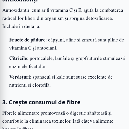
Antioxidanții, cum ar fi vitamina C și E, ajută la combaterea
radicalilor liberi din organism și sprijină detoxificarea.
Include în dieta ta:
Fructe de pădure
: căpșuni, afine și zmeură sunt pline de
vitamina C și antociani.
Citricile
: portocalele, lămâile și grepfruturile stimulează
enzimele ficatului.
Verdețuri
: spanacul și kale sunt surse excelente de
nutrienți și clorofilă.
3. Crește consumul de fibre
Fibrele alimentare promovează o digestie sănătoasă și
contribuie la eliminarea toxinelor. Iată câteva alimente
bogate în fibre: