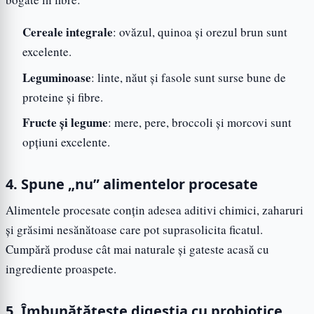
Cereale integrale
: ovăzul, quinoa și orezul brun sunt
excelente.
Leguminoase
: linte, năut și fasole sunt surse bune de
proteine și fibre.
Fructe și legume
: mere, pere, broccoli și morcovi sunt
opțiuni excelente.
4. Spune „nu” alimentelor procesate
Alimentele procesate conțin adesea aditivi chimici, zaharuri
și grăsimi nesănătoase care pot suprasolicita ficatul.
Cumpără produse cât mai naturale și gateste acasă cu
ingrediente proaspete.
5. Îmbunătățește digestia cu probiotice