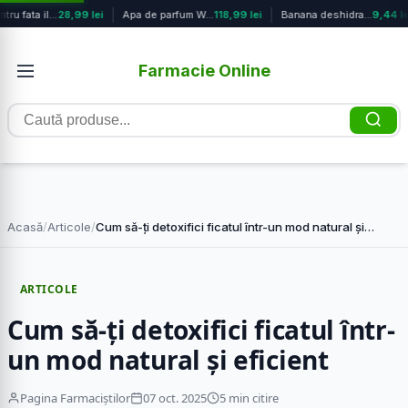
Ser pentru fata iluminator cu 15% v...
28,99 lei
Apa de parfum Wonder, 50ml, Avon
118,99 lei
Banana deshidratata BIO, 30g, Fruan...
9,44 le
Farmacie Online
Caută
produse
Acasă
/
Articole
/
Cum să-ți detoxifici ficatul într-un mod natural și…
ARTICOLE
Cum să-ți detoxifici ficatul într-
un mod natural și eficient
Pagina Farmaciștilor
07 oct. 2025
5 min citire