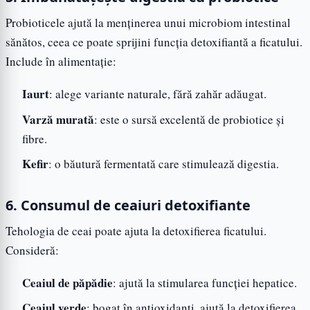
Probioticele ajută la menținerea unui microbiom intestinal
sănătos, ceea ce poate sprijini funcția detoxifiantă a ficatului.
Include în alimentație:
Iaurt
: alege variante naturale, fără zahăr adăugat.
Varză murată
: este o sursă excelentă de probiotice și
fibre.
Kefir
: o băutură fermentată care stimulează digestia.
6. Consumul de ceaiuri detoxifiante
Tehologia de ceai poate ajuta la detoxifierea ficatului.
Consideră:
Ceaiul de păpădie
: ajută la stimularea funcției hepatice.
Ceaiul verde
: bogat în antioxidanți, ajută la detoxifierea