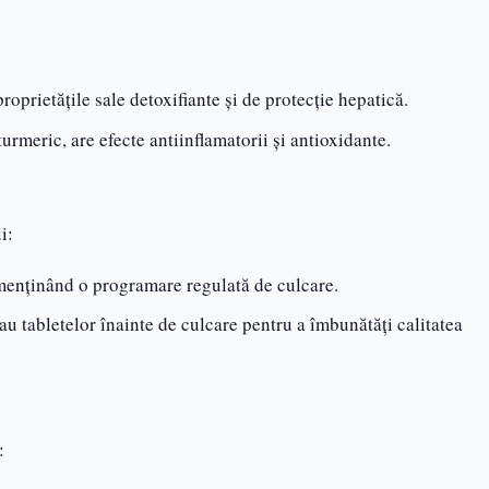
oprietățile sale detoxifiante și de protecție hepatică.
urmeric, are efecte antiinflamatorii și antioxidante.
i:
 menținând o programare regulată de culcare.
sau tabletelor înainte de culcare pentru a îmbunătăți calitatea
: