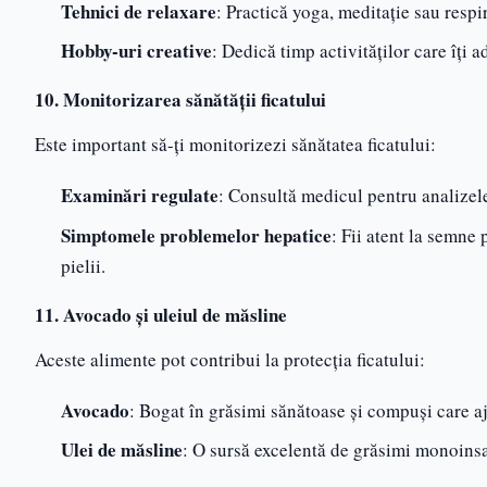
Tehnici de relaxare
: Practică yoga, meditație sau respi
Hobby-uri creative
: Dedică timp activităților care îți 
10. Monitorizarea sănătății ficatului
Este important să-ți monitorizezi sănătatea ficatului:
Examinări regulate
: Consultă medicul pentru analizel
Simptomele problemelor hepatice
: Fii atent la semne
pielii.
11. Avocado și uleiul de măsline
Aceste alimente pot contribui la protecția ficatului:
Avocado
: Bogat în grăsimi sănătoase și compuși care aj
Ulei de măsline
: O sursă excelentă de grăsimi monoinsat