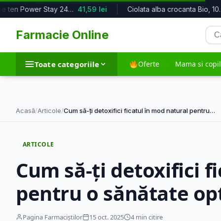
Fond de ten Power Stay 24Hour 320G,...
41,59 lei
Ciolata alba crocanta Bio, 100g, Vi...
Cau
Farmacie Online
pro
Toate categoriile
Oferte
Mama si copil
Toate categoriile
Acasă
/
Articole
/
Cum să-ți detoxifici ficatul în mod natural pentru…
Dieta si nutritie
Frumusete si in
ARTICOLE
5.763 produse
35.572 produse
Cum să-ți detoxifici f
pentru o sănătate o
Suplimente alimentare
Tehnico-medic
12.055 produse
1.974 produse
Pagina Farmaciștilor
15 oct. 2025
4 min citire