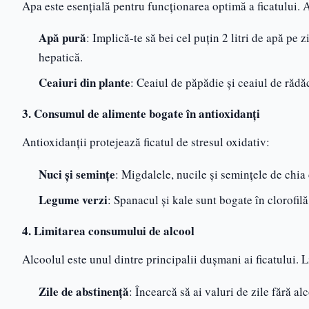
Apa este esențială pentru funcționarea optimă a ficatului. A
Apă pură
: Implică-te să bei cel puțin 2 litri de apă pe z
hepatică.
Ceaiuri din plante
: Ceaiul de păpădie și ceaiul de rădă
3. Consumul de alimente bogate în antioxidanți
Antioxidanții protejează ficatul de stresul oxidativ:
Nuci și semințe
: Migdalele, nucile și semințele de chia
Legume verzi
: Spanacul și kale sunt bogate în clorofilă
4. Limitarea consumului de alcool
Alcoolul este unul dintre principalii dușmani ai ficatului. 
Zile de abstinență
: Încearcă să ai valuri de zile fără al