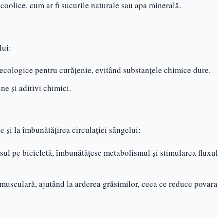
coolice, cum ar fi sucurile naturale sau apa minerală.
lui:
 ecologice pentru curățenie, evitând substanțele chimice dure.
ne și aditivi chimici.
e și la îmbunătățirea circulației sângelui:
rsul pe bicicletă, îmbunătățesc metabolismul și stimularea fluxul
musculară, ajutând la arderea grăsimilor, ceea ce reduce povara