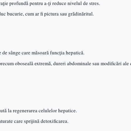
rație profundă pentru a-ți reduce nivelul de stres.
aduc bucurie, cum ar fi pictura sau grădinăritul.
e de sânge care măsoară funcția hepatică.
 precum oboseală extremă, dureri abdominale sau modificări ale 
ută la regenerarea celulelor hepatice.
urate care sprijină detoxificarea.