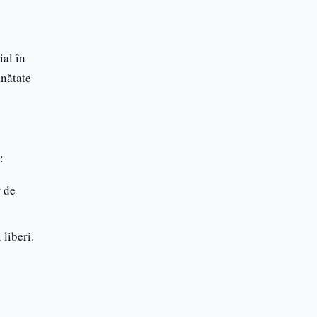
Blog
Articole utile
ial în
ănătate
:
r de
 liberi.