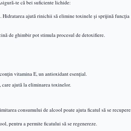
sigură-te că bei suficiente lichide:
i. Hidratarea ajută rinichii să elimine toxinele și sprijină funcția
cină de ghimbir pot stimula procesul de detoxifiere.
 conțin vitamina E, un antioxidant esențial.
, care ajută la eliminarea toxinelor.
Limitarea consumului de alcool poate ajuta ficatul să se recupere
cool, pentru a permite ficatului să se regenereze.