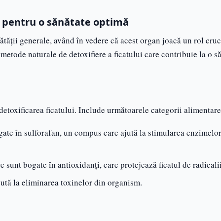
al pentru o sănătate optimă
ătății generale, având în vedere că acest organ joacă un rol cruc
 metode naturale de detoxifiere a ficatului care contribuie la o s
etoxificarea ficatului. Include următoarele categorii alimentare
gate în sulforafan, un compus care ajută la stimularea enzimelo
e sunt bogate în antioxidanți, care protejează ficatul de radicalii
jută la eliminarea toxinelor din organism.