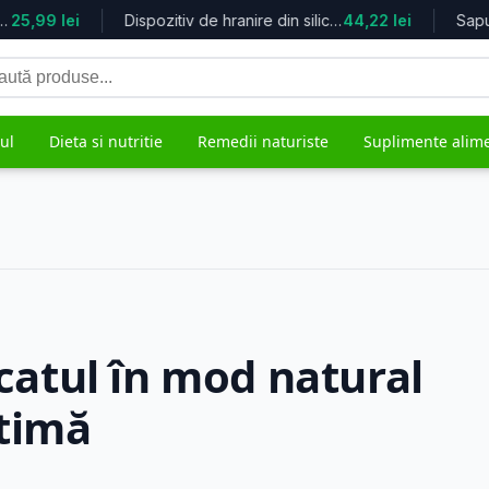
25,99 lei
Dispozitiv de hranire din silicon 6...
44,22 lei
tă
duse
ul
Dieta si nutritie
Remedii naturiste
Suplimente alim
grijire
Mama si copilul
Remedii 
5.617 produse
482 produs
icatul în mod natural
ptimă
ale