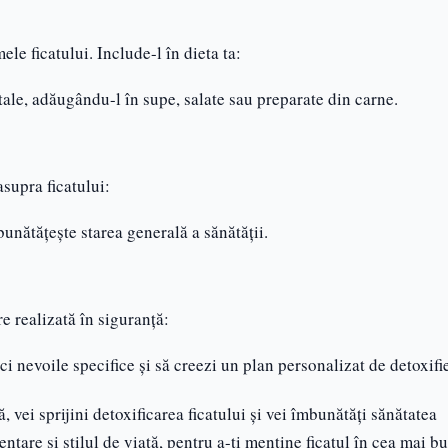
e ficatului. Include-l în dieta ta:
 tale, adăugându-l în supe, salate sau preparate din carne.
supra ficatului:
mbunătățește starea generală a sănătății.
e realizată în siguranță:
fici nevoile specifice și să creezi un plan personalizat de detoxifi
, vei sprijini detoxificarea ficatului și vei îmbunătăți sănătatea
ntare și stilul de viață, pentru a-ți menține ficatul în cea mai b