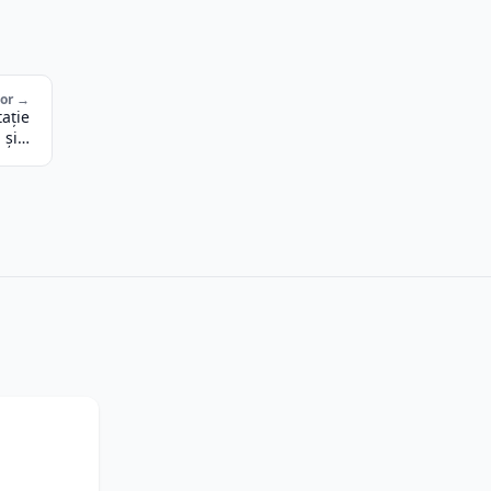
tor →
ație
și…