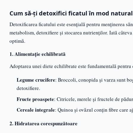
Cum să-ți detoxifici ficatul în mod natur
Detoxificarea ficatului este esențială pentru menținerea săn
metabolism, detoxifiere și stocarea nutrienților. Iată câteva
optimă.
1. Alimentație echilibrată
Adoptarea unei diete echilibrate este fundamentală pentru d
Legume crucifere
: Broccoli, conopida și varza sunt bo
detoxifiere.
Fructe proaspete
: Citricele, merele și fructele de pădur
Cereale integrale
: Quinoa și ovăzul conțin fibre care a
2. Hidratarea corespunzătoare