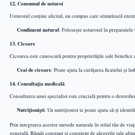
12. Consumul de usturoi
Usturoiul conține alicină, un compus care stimulează enzimel
Condiment natural
: Folosește usturoiul în preparatele
13. Cicoare
Cicoarea este cunoscută pentru proprietățile sale benefice a
Ceai de cicoare
: Poate ajuta la curățarea ficatului și î
14. Consultația medicală
Consultarea unui specialist este crucială pentru o detoxifier
Nutriționiști
: Un nutriționist te poate ajuta să-ți identi
Prin integrarea acestor metode naturale în stilul tău de viață
generală. Rămâi constant și conștient de alegerile tale alime