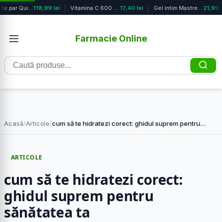
Spray de par Quick Dry Heat, 150ml,...
119,99 lei
Vitamina C 600 mg cu propolis, 30 c...
17,40 lei
Gel intim Mastrelle Sensitive, 200m...
21,99 l
Farmacie Online
Caută
produse
Acasă
/
Articole
/
cum să te hidratezi corect: ghidul suprem pentru…
ARTICOLE
cum să te hidratezi corect:
ghidul suprem pentru
sănătatea ta