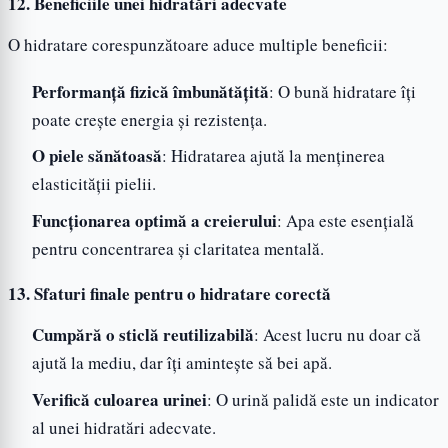
12. Beneficiile unei hidratări adecvate
O hidratare corespunzătoare aduce multiple beneficii:
Performanță fizică îmbunătățită
: O bună hidratare îți
poate crește energia și rezistența.
O piele sănătoasă
: Hidratarea ajută la menținerea
elasticității pielii.
Funcționarea optimă a creierului
: Apa este esențială
pentru concentrarea și claritatea mentală.
13. Sfaturi finale pentru o hidratare corectă
Cumpără o sticlă reutilizabilă
: Acest lucru nu doar că
ajută la mediu, dar îți amintește să bei apă.
Verifică culoarea urinei
: O urină palidă este un indicator
al unei hidratări adecvate.