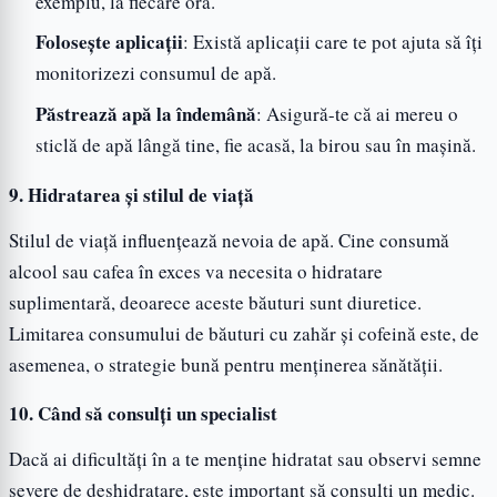
exemplu, la fiecare oră.
Folosește aplicații
: Există aplicații care te pot ajuta să îți
monitorizezi consumul de apă.
Păstrează apă la îndemână
: Asigură-te că ai mereu o
sticlă de apă lângă tine, fie acasă, la birou sau în mașină.
9. Hidratarea și stilul de viață
Stilul de viață influențează nevoia de apă. Cine consumă
alcool sau cafea în exces va necesita o hidratare
suplimentară, deoarece aceste băuturi sunt diuretice.
Limitarea consumului de băuturi cu zahăr și cofeină este, de
asemenea, o strategie bună pentru menținerea sănătății.
10. Când să consulți un specialist
Dacă ai dificultăți în a te menține hidratat sau observi semne
severe de deshidratare, este important să consulți un medic.