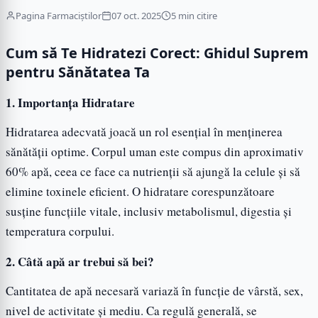
Pagina Farmaciștilor
07 oct. 2025
5 min citire
Cum să Te Hidratezi Corect: Ghidul Suprem
pentru Sănătatea Ta
1. Importanța Hidratare
Hidratarea adecvată joacă un rol esențial în menținerea
sănătății optime. Corpul uman este compus din aproximativ
60% apă, ceea ce face ca nutrienții să ajungă la celule și să
elimine toxinele eficient. O hidratare corespunzătoare
susține funcțiile vitale, inclusiv metabolismul, digestia și
temperatura corpului.
2. Câtă apă ar trebui să bei?
Cantitatea de apă necesară variază în funcție de vârstă, sex,
nivel de activitate și mediu. Ca regulă generală, se