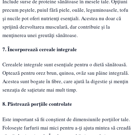
Include surse de proteine sănătoase în mesele tale. Opțiuni
precum peștele, puiul fără piele, ouăle, leguminoasele, tofu
și nucile pot oferi nutrienți esențiali. Acestea nu doar că
sprijină dezvoltarea musculară, dar contribuie și la
menținerea unei greutăți sănătoase.
7. Încorporează cereale integrale
Cerealele integrale sunt esențiale pentru o dietă sănătoasă.
Optează pentru orez brun, quinoa, ovăz sau pâine integrală.
Acestea sunt bogate în fibre, care ajută la digestie și mențin
senzația de sațietate mai mult timp.
8. Păstrează porțiile controlate
Este important să fii conștient de dimensiunile porțiilor tale.
Folosește farfurii mai mici pentru a-ți ajuta mintea să creadă