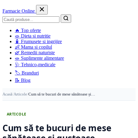
Farmacie Online
Caută
🔥
Top oferte
🥗
Dieta si nutritie
🧴
Frumusete si ingrijire
👶
Mama si copilul
🌿
Remedii naturiste
🥗
Suplimente alimentare
🩺
Tehnico-medicale
🏷️
Branduri
📝
Blog
Acasă
/
Articole
/
Cum să te bucuri de mese sănătoase și…
ARTICOLE
Cum să te bucuri de mese