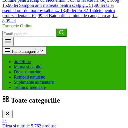
Lotiune pentru scalp cu efect emoli...
63,49 lei
Alevia Goji, 100g
15,90 lei
Sampon anti-matreata pentru scalp g...
51,90 lei
Ulei
esential pur de morcov salbati...
13,49 lei
Pro32 Tablete pentru
proteza dentar...
62,99 lei
Baton din seminte de canepa cu agri...
8,99 lei
Farmacie Online
Caută
produse
Toate categoriile
🔥
Oferte
Mama si copilul
Dieta si nutritie
Remedii naturiste
Suplimente alimentare
Tehnico-medicale
Toate categoriile
🥗
Dieta si nutritie
5.762 produse