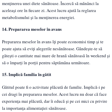
menținerea unei diete sănătoase. Încercă să mănânci la
aceleași ore în fiecare zi. Acest lucru ajută la reglarea
metabolismului și la menținerea energiei.
14. Prepararea meselor în avans
Prepararea meselor în avans îți poate economisi timp și te
poate ajuta să eviți alegerile nesănătoase. Gândește-te să
gătești o cantitate mai mare de hrană sănătoasă în weekend și
să o împarți în porții pentru săptămâna următoare.
15. Implică familia în gătit
Gătitul poate fi o activitate plăcută de familie. Implică-i pe
cei dragi în prepararea meselor. Acest lucru nu doar că face
experiența mai plăcută, dar îi educă și pe cei mici cu privire
la importanța alimentației sănătoase.