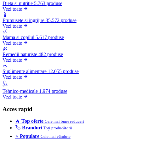
Dieta si nutritie
5.763 produse
Vezi toate
🧴
Frumusete si ingrijire
35.572 produse
Vezi toate
👶
Mama si copilul
5.617 produse
Vezi toate
🌿
Remedii naturiste
482 produse
Vezi toate
🥗
Suplimente alimentare
12.055 produse
Vezi toate
🩺
Tehnico-medicale
1.974 produse
Vezi toate
Acces rapid
🔥
Top oferte
Cele mai bune reduceri
🏷️
Branduri
Toți producătorii
⭐
Populare
Cele mai vândute