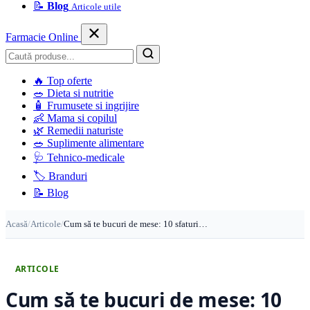
📝
Blog
Articole utile
Farmacie Online
Caută
🔥
Top oferte
🥗
Dieta si nutritie
🧴
Frumusete si ingrijire
👶
Mama si copilul
🌿
Remedii naturiste
🥗
Suplimente alimentare
🩺
Tehnico-medicale
🏷️
Branduri
📝
Blog
Acasă
/
Articole
/
Cum să te bucuri de mese: 10 sfaturi…
ARTICOLE
Cum să te bucuri de mese: 10