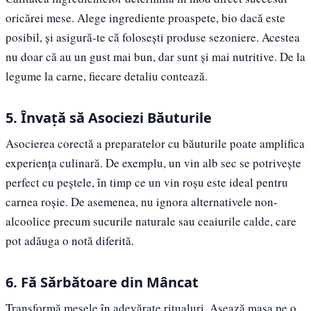
oricărei mese. Alege ingrediente proaspete, bio dacă este
posibil, și asigură-te că folosești produse sezoniere. Acestea
nu doar că au un gust mai bun, dar sunt și mai nutritive. De la
legume la carne, fiecare detaliu contează.
5. Învață să Asociezi Băuturile
Asocierea corectă a preparatelor cu băuturile poate amplifica
experiența culinară. De exemplu, un vin alb sec se potrivește
perfect cu peștele, în timp ce un vin roșu este ideal pentru
carnea roșie. De asemenea, nu ignora alternativele non-
alcoolice precum sucurile naturale sau ceaiurile calde, care
pot adăuga o notă diferită.
6. Fă Sărbătoare din Mâncat
Transformă mesele în adevărate ritualuri. Așează masa pe o