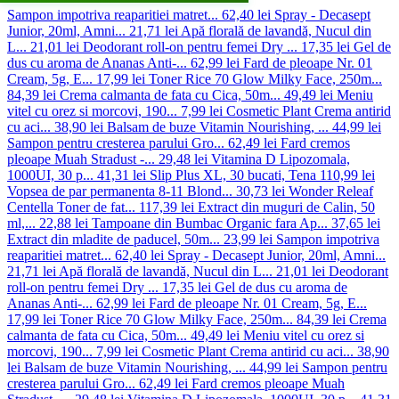
Sampon impotriva reaparitiei matret...
62,40 lei
Spray - Decasept
Junior, 20ml, Amni...
21,71 lei
Apă florală de lavandă, Nucul din
L...
21,01 lei
Deodorant roll-on pentru femei Dry ...
17,35 lei
Gel de
dus cu aroma de Ananas Anti-...
62,99 lei
Fard de pleoape Nr. 01
Cream, 5g, E...
17,99 lei
Toner Rice 70 Glow Milky Face, 250m...
84,39 lei
Crema calmanta de fata cu Cica, 50m...
49,49 lei
Meniu
vitel cu orez si morcovi, 190...
7,99 lei
Cosmetic Plant Crema antirid
cu aci...
38,90 lei
Balsam de buze Vitamin Nourishing, ...
44,99 lei
Sampon pentru cresterea parului Gro...
62,49 lei
Fard cremos
pleoape Muah Stradust -...
29,48 lei
Vitamina D Lipozomala,
1000UI, 30 p...
41,31 lei
Slip Plus XL, 30 bucati, Tena
110,99 lei
Vopsea de par permanenta 8-11 Blond...
30,73 lei
Wonder Releaf
Centella Toner de fat...
117,39 lei
Extract din muguri de Calin, 50
ml,...
22,88 lei
Tampoane din Bumbac Organic fara Ap...
37,65 lei
Extract din mladite de paducel, 50m...
23,99 lei
Sampon impotriva
reaparitiei matret...
62,40 lei
Spray - Decasept Junior, 20ml, Amni...
21,71 lei
Apă florală de lavandă, Nucul din L...
21,01 lei
Deodorant
roll-on pentru femei Dry ...
17,35 lei
Gel de dus cu aroma de
Ananas Anti-...
62,99 lei
Fard de pleoape Nr. 01 Cream, 5g, E...
17,99 lei
Toner Rice 70 Glow Milky Face, 250m...
84,39 lei
Crema
calmanta de fata cu Cica, 50m...
49,49 lei
Meniu vitel cu orez si
morcovi, 190...
7,99 lei
Cosmetic Plant Crema antirid cu aci...
38,90
lei
Balsam de buze Vitamin Nourishing, ...
44,99 lei
Sampon pentru
cresterea parului Gro...
62,49 lei
Fard cremos pleoape Muah