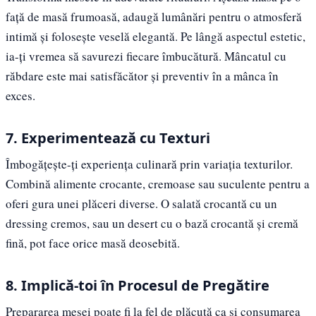
față de masă frumoasă, adaugă lumânări pentru o atmosferă
intimă și folosește veselă elegantă. Pe lângă aspectul estetic,
ia-ți vremea să savurezi fiecare îmbucătură. Mâncatul cu
răbdare este mai satisfăcător și preventiv în a mânca în
exces.
7. Experimentează cu Texturi
Îmbogățește-ți experiența culinară prin variația texturilor.
Combină alimente crocante, cremoase sau suculente pentru a
oferi gura unei plăceri diverse. O salată crocantă cu un
dressing cremos, sau un desert cu o bază crocantă și cremă
fină, pot face orice masă deosebită.
8. Implică-toi în Procesul de Pregătire
Prepararea mesei poate fi la fel de plăcută ca și consumarea