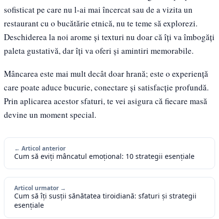
sofisticat pe care nu l-ai mai încercat sau de a vizita un
restaurant cu o bucătărie etnică, nu te teme să explorezi.
Deschiderea la noi arome și texturi nu doar că îți va îmbogăți
paleta gustativă, dar îți va oferi și amintiri memorabile.
Mâncarea este mai mult decât doar hrană; este o experiență
care poate aduce bucurie, conectare și satisfacție profundă.
Prin aplicarea acestor sfaturi, te vei asigura că fiecare masă
devine un moment special.
← Articol anterior
Cum să eviți mâncatul emoțional: 10 strategii esențiale
Articol urmator →
Cum să îți susții sănătatea tiroidiană: sfaturi și strategii
esențiale