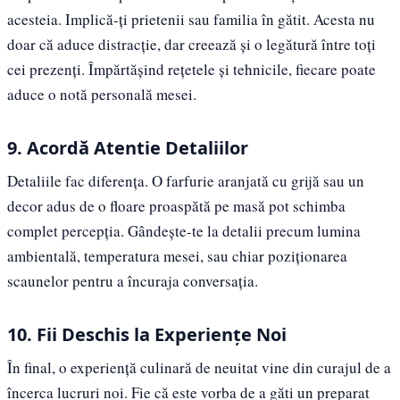
acesteia. Implică-ți prietenii sau familia în gătit. Acesta nu
doar că aduce distracție, dar creează și o legătură între toți
cei prezenți. Împărtășind rețetele și tehnicile, fiecare poate
aduce o notă personală mesei.
9. Acordă Atentie Detaliilor
Detaliile fac diferența. O farfurie aranjată cu grijă sau un
decor adus de o floare proaspătă pe masă pot schimba
complet percepția. Gândește-te la detalii precum lumina
ambientală, temperatura mesei, sau chiar poziționarea
scaunelor pentru a încuraja conversația.
10. Fii Deschis la Experiențe Noi
În final, o experiență culinară de neuitat vine din curajul de a
încerca lucruri noi. Fie că este vorba de a găti un preparat