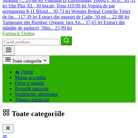
Stradust -...
29,48 lei
Vitamina D Lipozomala, 1000UI, 30 p...
41,31
lei
Slip Plus XL, 30 bucati, Tena
110,99 lei
Vopsea de par
permanenta 8-11 Blond...
30,73 lei
Wonder Releaf Centella Toner
de fat...
117,39 lei
Extract din muguri de Calin, 50 ml,...
22,88 lei
Tampoane din Bumbac Organic fara Ap...
37,65 lei
Extract din
mladite de paducel, 50m...
23,99 lei
Farmacie Online
Caută
produse
Toate categoriile
🔥
Oferte
Mama si copilul
Dieta si nutritie
Remedii naturiste
Suplimente alimentare
Tehnico-medicale
Toate categoriile
🥗