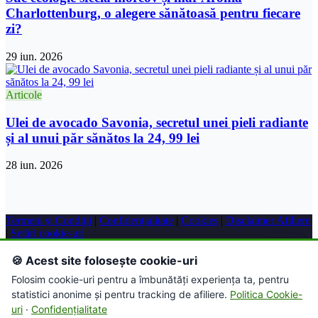
Charlottenburg, o alegere sănătoasă pentru fiecare
zi?
29 iun. 2026
Articole
Ulei de avocado Savonia, secretul unei pieli radiante
și al unui păr sănătos la 24, 99 lei
28 iun. 2026
Termeni și Condiții
|
Confidențialitate
|
Cookies
|
Disclaimer Afiliere
|
Setări cookie-uri
© 2026 Farmacie Online. Toate drepturile rezervate.
🍪 Acest site folosește cookie-uri
Folosim cookie-uri pentru a îmbunătăți experiența ta, pentru
Acest site conține link-uri de afiliere. Putem primi un comision
statistici anonime și pentru tracking de afiliere.
Politica Cookie-
pentru achizițiile efectuate prin intermediul acestor link-uri.
uri
·
Confidențialitate