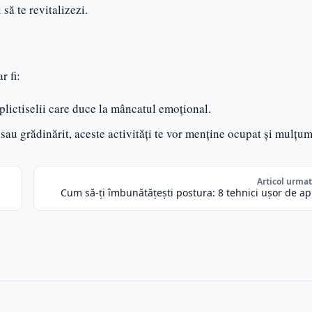
 să te revitalizezi.
r fi:
a plictiselii care duce la mâncatul emoțional.
t sau grădinărit, aceste activități te vor menține ocupat și mulțum
Articol urma
Cum să-ți îmbunătățești postura: 8 tehnici ușor de ap