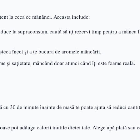
 atent la ceea ce mănânci. Aceasta include:
duce la supraconsum, caută să îți rezervi timp pentru a mânca fă
esteca încet și a te bucura de aromele mâncării.
me și sațietate, mâncând doar atunci când îți este foame reală.
 cu 30 de minute înainte de masă te poate ajuta să reduci canti
oase pot adăuga calorii inutile dietei tale. Alege apă plată sau c