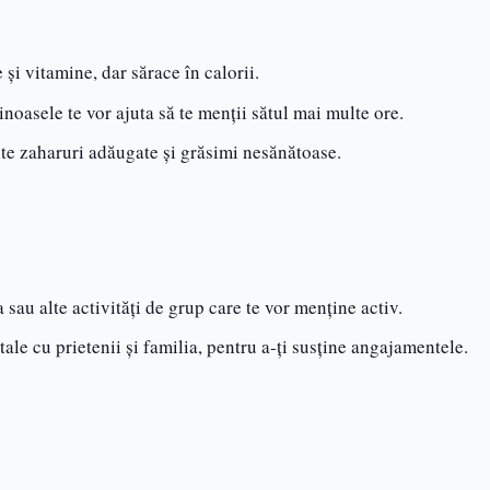
 și vitamine, dar sărace în calorii.
inoasele te vor ajuta să te menții sătul mai multe ore.
te zaharuri adăugate și grăsimi nesănătoase.
a sau alte activități de grup care te vor menține activ.
tale cu prietenii și familia, pentru a-ți susține angajamentele.