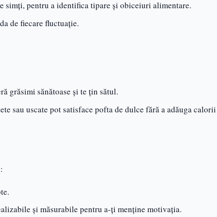
 simți, pentru a identifica tipare și obiceiuri alimentare.
a de fiecare fluctuație.
ră grăsimi sănătoase și te țin sătul.
ete sau uscate pot satisface pofta de dulce fără a adăuga calorii
:
te.
realizabile și măsurabile pentru a-ți menține motivația.