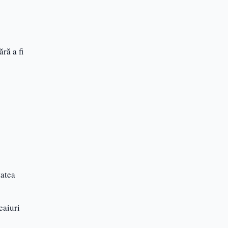
ră a fi
tatea
eaiuri