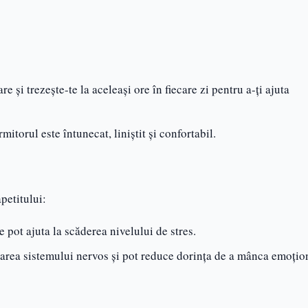
re și trezește-te la aceleași ore în fiecare zi pentru a-ți ajuta
mitorul este întunecat, liniștit și confortabil.
petitului:
e pot ajuta la scăderea nivelului de stres.
marea sistemului nervos și pot reduce dorința de a mânca emoțio