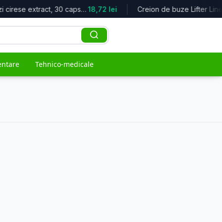
Cozi cirese extract, 30 capsule, He...
18,72 lei
entare
Tehnico-medicale
ACCES RAPID
naturiste
e
Top oferte
Cele mai bune reduceri
Branduri
Toți producătorii
Populare
Cele mai vândute