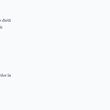
Blog
Articole utile
o dietă
ii
ilor în