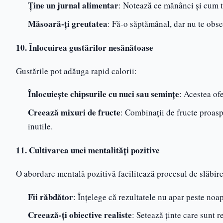
Ține un jurnal alimentar
: Notează ce mănânci și cum te
Măsoară-ți greutatea
: Fă-o săptămânal, dar nu te obsed
10. Înlocuirea gustărilor nesănătoase
Gustările pot adăuga rapid calorii:
Înlocuiește chipsurile cu nuci sau semințe
: Acestea ofe
Creează mixuri de fructe
: Combinații de fructe proasp
inutile.
11. Cultivarea unei mentalități pozitive
O abordare mentală pozitivă facilitează procesul de slăbire
Fii răbdător
: Înțelege că rezultatele nu apar peste noap
Creează-ți obiective realiste
: Setează ţinte care sunt 