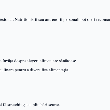
ofesional. Nutritioniștii sau antrenorii personali pot oferi recoma
 a învăța despre alegeri alimentare sănătoase.
 culinare pentru a diversifica alimentația.
și fă stretching sau plimbări scurte.