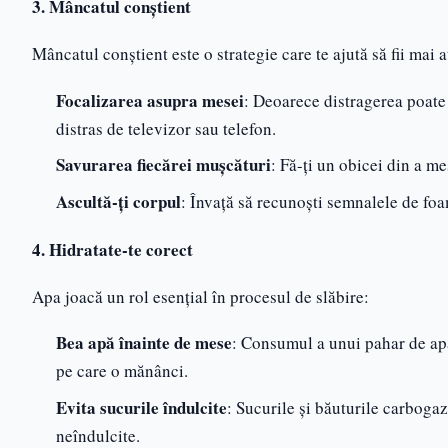
3. Mâncatul conștient
Mâncatul conștient este o strategie care te ajută să fii mai
Focalizarea asupra mesei
: Deoarece distragerea poate 
distras de televizor sau telefon.
Savurarea fiecărei mușcături
: Fă-ți un obicei din a m
Ascultă-ți corpul
: Învață să recunoști semnalele de foa
4. Hidratate-te corect
Apa joacă un rol esențial în procesul de slăbire:
Bea apă înainte de mese
: Consumul a unui pahar de apă
pe care o mănânci.
Evita sucurile îndulcite
: Sucurile și băuturile carbogaz
neîndulcite.