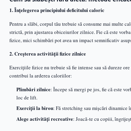
1. Înțelegerea principiului deficitului caloric
Pentru a slăbi, corpul tău trebuie să consume mai multe calo
strictă, prin ajustarea obiceiurilor zilnice. Fie că este vor
fizice, mici schimbări pot avea un impact semnificativ asupr
2. Creșterea activității fizice zilnice
Exercițiile fizice nu trebuie să fie intense sau să dureze ore
contribui la arderea caloriilor:
Plimbări zilnice
: Începe să mergi pe jos, fie că este vo
loc de lift.
Exerciții la birou
: Fă stretching sau mișcări dinamice î
Alege activități recreative
: Joacă-te cu copiii, îngrijeș