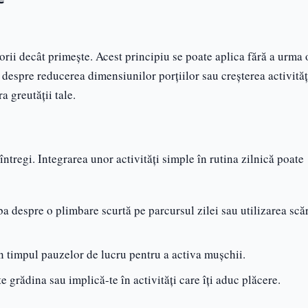
rii decât primește. Acest principiu se poate aplica fără a urma 
ba despre reducerea dimensiunilor porțiilor sau creșterea activităț
a greutății tale.
 întregi. Integrarea unor activități simple în rutina zilnică poate
rba despre o plimbare scurtă pe parcursul zilei sau utilizarea scăr
n timpul pauzelor de lucru pentru a activa mușchii.
te grădina sau implică-te în activități care îți aduc plăcere.