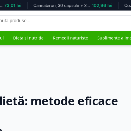
 cu...
73,01 lei
Cannabiron, 30 capsule + 30 tablete...
102,96 lei
tă
duse
ul
Dieta si nutritie
Remedii naturiste
Suplimente alim
grijire
Mama si copilul
Remedii 
5.617 produse
482 produs
dietă: metode eficace
ale
e