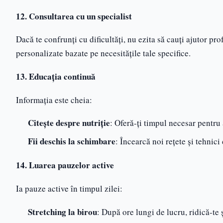
12. Consultarea cu un specialist
Dacă te confrunți cu dificultăți, nu ezita să cauți ajutor pr
personalizate bazate pe necesitățile tale specifice.
13. Educația continuă
Informația este cheia:
Citește despre nutriție
: Oferă-ți timpul necesar pentru
Fii deschis la schimbare
: Încearcă noi rețete și tehnici
14. Luarea pauzelor active
Ia pauze active în timpul zilei:
Stretching la birou
: După ore lungi de lucru, ridică-te 