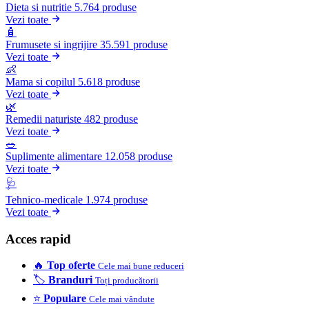
Dieta si nutritie
5.764 produse
Vezi toate
🧴
Frumusete si ingrijire
35.591 produse
Vezi toate
👶
Mama si copilul
5.618 produse
Vezi toate
🌿
Remedii naturiste
482 produse
Vezi toate
🥗
Suplimente alimentare
12.058 produse
Vezi toate
🩺
Tehnico-medicale
1.974 produse
Vezi toate
Acces rapid
🔥
Top oferte
Cele mai bune reduceri
🏷️
Branduri
Toți producătorii
⭐
Populare
Cele mai vândute