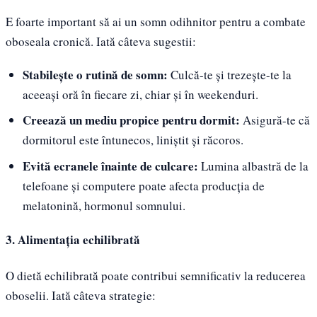
E foarte important să ai un somn odihnitor pentru a combate
oboseala cronică. Iată câteva sugestii:
Stabilește o rutină de somn:
Culcă-te și trezește-te la
aceeași oră în fiecare zi, chiar și în weekenduri.
Creează un mediu propice pentru dormit:
Asigură-te că
dormitorul este întunecos, liniștit și răcoros.
Evită ecranele înainte de culcare:
Lumina albastră de la
telefoane și computere poate afecta producția de
melatonină, hormonul somnului.
3. Alimentația echilibrată
O dietă echilibrată poate contribui semnificativ la reducerea
oboselii. Iată câteva strategie: