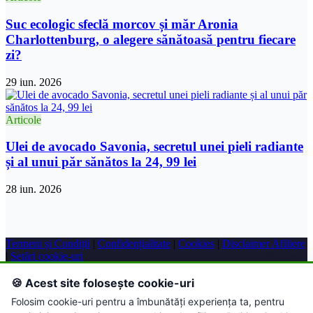
Suc ecologic sfeclă morcov și măr Aronia
Charlottenburg, o alegere sănătoasă pentru fiecare
zi?
29 iun. 2026
Articole
Ulei de avocado Savonia, secretul unei pieli radiante
și al unui păr sănătos la 24, 99 lei
28 iun. 2026
Termeni și Condiții
|
Confidențialitate
|
Cookies
|
Disclaimer Afiliere
|
Setări cookie-uri
© 2026 Farmacie Online. Toate drepturile rezervate.
🍪 Acest site folosește cookie-uri
Folosim cookie-uri pentru a îmbunătăți experiența ta, pentru
Acest site conține link-uri de afiliere. Putem primi un comision