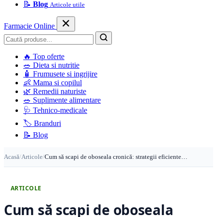
📝
Blog
Articole utile
Farmacie Online
Caută
🔥
Top oferte
🥗
Dieta si nutritie
🧴
Frumusete si ingrijire
👶
Mama si copilul
🌿
Remedii naturiste
🥗
Suplimente alimentare
🩺
Tehnico-medicale
🏷️
Branduri
📝
Blog
Acasă
/
Articole
/
Cum să scapi de oboseala cronică: strategii eficiente…
ARTICOLE
Cum să scapi de oboseala