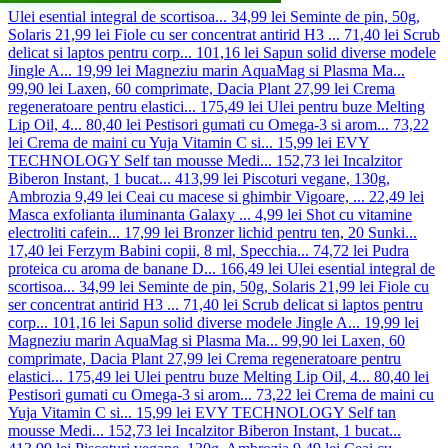
Ulei esential integral de scortisoa...
34,99 lei
Seminte de pin, 50g,
Solaris
21,99 lei
Fiole cu ser concentrat antirid H3 ...
71,40 lei
Scrub
delicat si laptos pentru corp...
101,16 lei
Sapun solid diverse modele
Jingle A...
19,99 lei
Magneziu marin AquaMag si Plasma Ma...
99,90 lei
Laxen, 60 comprimate, Dacia Plant
27,99 lei
Crema
regeneratoare pentru elastici...
175,49 lei
Ulei pentru buze Melting
Lip Oil, 4...
80,40 lei
Pestisori gumati cu Omega-3 si arom...
73,22
lei
Crema de maini cu Yuja Vitamin C si...
15,99 lei
EVY
TECHNOLOGY Self tan mousse Medi...
152,73 lei
Incalzitor
Biberon Instant, 1 bucat...
413,99 lei
Piscoturi vegane, 130g,
Ambrozia
9,49 lei
Ceai cu macese si ghimbir Vigoare, ...
22,49 lei
Masca exfolianta iluminanta Galaxy ...
4,99 lei
Shot cu vitamine
electroliti cafein...
17,99 lei
Bronzer lichid pentru ten, 20 Sunki...
17,40 lei
Ferzym Babini copii, 8 ml, Specchia...
74,72 lei
Pudra
proteica cu aroma de banane D...
166,49 lei
Ulei esential integral de
scortisoa...
34,99 lei
Seminte de pin, 50g, Solaris
21,99 lei
Fiole cu
ser concentrat antirid H3 ...
71,40 lei
Scrub delicat si laptos pentru
corp...
101,16 lei
Sapun solid diverse modele Jingle A...
19,99 lei
Magneziu marin AquaMag si Plasma Ma...
99,90 lei
Laxen, 60
comprimate, Dacia Plant
27,99 lei
Crema regeneratoare pentru
elastici...
175,49 lei
Ulei pentru buze Melting Lip Oil, 4...
80,40 lei
Pestisori gumati cu Omega-3 si arom...
73,22 lei
Crema de maini cu
Yuja Vitamin C si...
15,99 lei
EVY TECHNOLOGY Self tan
mousse Medi...
152,73 lei
Incalzitor Biberon Instant, 1 bucat...