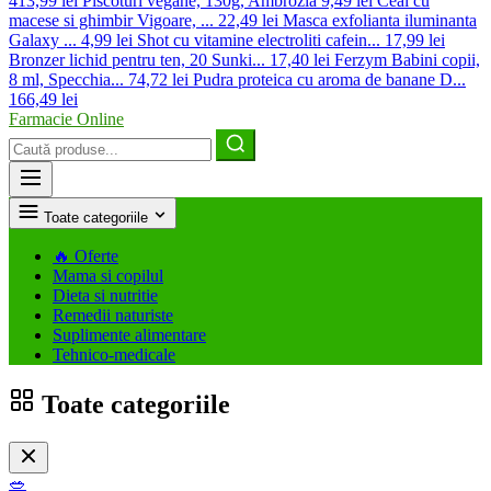
413,99 lei
Piscoturi vegane, 130g, Ambrozia
9,49 lei
Ceai cu
macese si ghimbir Vigoare, ...
22,49 lei
Masca exfolianta iluminanta
Galaxy ...
4,99 lei
Shot cu vitamine electroliti cafein...
17,99 lei
Bronzer lichid pentru ten, 20 Sunki...
17,40 lei
Ferzym Babini copii,
8 ml, Specchia...
74,72 lei
Pudra proteica cu aroma de banane D...
166,49 lei
Farmacie Online
Caută
produse
Toate categoriile
🔥
Oferte
Mama si copilul
Dieta si nutritie
Remedii naturiste
Suplimente alimentare
Tehnico-medicale
Toate categoriile
🥗