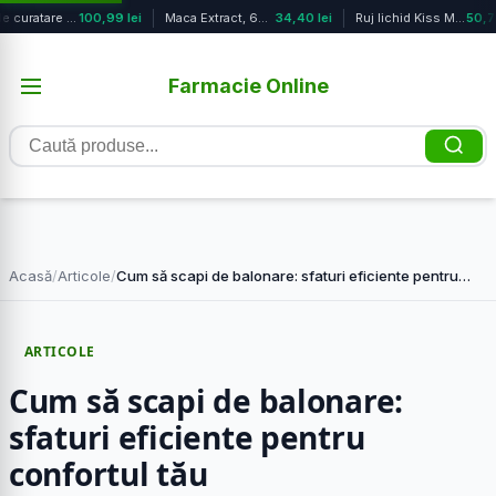
Ulei de curatare Stelatopia, 500ml,...
100,99 lei
Maca Extract, 60 capsule, Niavis
34,40 lei
Ruj lichid Kiss Me More Lip Tattoo ...
50,78
Farmacie Online
Caută
produse
Acasă
/
Articole
/
Cum să scapi de balonare: sfaturi eficiente pentru…
ARTICOLE
Cum să scapi de balonare:
sfaturi eficiente pentru
confortul tău