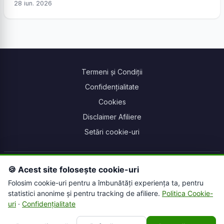
28 iun. 2026
Termeni și Condiții
Confidențialitate
Cookies
Disclaimer Afiliere
Setări cookie-uri
© 2026 Farmacie Online. Toate drepturile rezervate.
🍪 Acest site folosește cookie-uri
Acest site conține link-uri de afiliere. Putem primi un comision pentru
Folosim cookie-uri pentru a îmbunătăți experiența ta, pentru
achizițiile efectuate prin intermediul acestor link-uri.
statistici anonime și pentru tracking de afiliere.
Politica Cookie-
uri
·
Confidențialitate