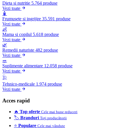
Dieta si nutritie
5.764 produse
Vezi toate
🧴
Frumusete si ingrijire
35.591 produse
Vezi toate
👶
Mama si copilul
5.618 produse
Vezi toate
🌿
Remedii naturiste
482 produse
Vezi toate
🥗
Suplimente alimentare
12.058 produse
Vezi toate
🩺
Tehnico-medicale
1.974 produse
Vezi toate
Acces rapid
🔥
Top oferte
Cele mai bune reduceri
🏷️
Branduri
Toți producătorii
⭐
Populare
Cele mai vândute