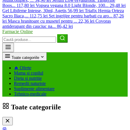
Multicomplex, ...
34,90 lei
Serum Low-Hyaluronic Tangerine
Boos...
117,80 lei
Vopsea vegana 8.0 Light Blonde, 100...
29,48 lei
Gel Libifeme Intense, 30ml, Agetis
56,99 lei
Triafix Hernia Orteza
Sacro Iliaca,...
112,75 lei
Set ingrijire pentru barbati cu aro...
87,26
lei
Masca hranitoare cu musetel pentru ...
22,36 lei
Covoras
antiderapant din cauciuc na...
86,42 lei
Farmacie Online
Caută
produse
Toate categoriile
🔥
Oferte
Mama si copilul
Dieta si nutritie
Remedii naturiste
Suplimente alimentare
Tehnico-medicale
Toate categoriile
🥗