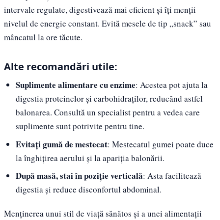
intervale regulate, digestivează mai eficient și îți menții
nivelul de energie constant. Evită mesele de tip „snack” sau
mâncatul la ore tăcute.
Alte recomandări utile:
Suplimente alimentare cu enzime
: Acestea pot ajuta la
digestia proteinelor și carbohidraților, reducând astfel
balonarea. Consultă un specialist pentru a vedea care
suplimente sunt potrivite pentru tine.
Evitați gumă de mestecat
: Mestecatul gumei poate duce
la înghițirea aerului și la apariția balonării.
După masă, stai în poziție verticală
: Asta facilitează
digestia și reduce disconfortul abdominal.
Menținerea unui stil de viață sănătos și a unei alimentații