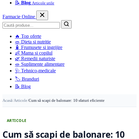
📝
Blog
Articole utile
Farmacie Online
Caută
🔥
Top oferte
🥗
Dieta si nutritie
🧴
Frumusete si ingrijire
👶
Mama si copilul
🌿
Remedii naturiste
🥗
Suplimente alimentare
🩺
Tehnico-medicale
🏷️
Branduri
📝
Blog
Acasă
/
Articole
/
Cum să scapi de balonare: 10 sfaturi eficiente
ARTICOLE
Cum să scapi de balonare: 10