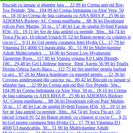
Biscuiti cu lamaie si ghimbir fara ...
22,99 lei
Crema anti-rid Bor-
Tox Peptide, 50g...
104,99 lei
Crema hidratanta cu Aloe Vera, 50
m...
18,10 lei
Crema de fata calmanta cu AHA BHA P...
25,96 lei
ADERMA Biology AC Crema matifianta ...
88,36 lei
Deodorant
roll-on Pure Marine, 50 m...
17,40 lei
Lac de unghii Hybrid Fusion
H56, 10...
19,11 lei
Ser de fata antirid cu peptide, 30m...
84,74 lei
Troca Flu act, 10 plicuri Uriach
91,52 lei
Baton proteic cu colagen si
cocos C...
9,31 lei
Gel pentru curatarea fetei Hydra Cl...
17,79 lei
Vitamina D3 4000 UI masticabila, 30...
51,90 lei
Multivitamine
Adulti Multicomplex, ...
34,90 lei
Serum Low-Hyaluronic
Tangerine Boos...
117,80 lei
Vopsea vegana 8.0 Light Blonde,
100...
29,48 lei
Gel Libifeme Intense, 30ml, Agetis
56,99 lei
Triafix
Hernia Orteza Sacro Iliaca,...
112,75 lei
Set ingrijire pentru barbati
cu aro...
87,26 lei
Masca hranitoare cu musetel pentru ...
22,36 lei
Covoras antiderapant din cauciuc na...
86,42 lei
Biscuiti cu lamaie si
ghimbir fara ...
22,99 lei
Crema anti-rid Bor-Tox Peptide, 50g...
104,99 lei
Crema hidratanta cu Aloe Vera, 50 m...
18,10 lei
Crema
de fata calmanta cu AHA BHA P...
25,96 lei
ADERMA Biology
AC Crema matifianta ...
88,36 lei
Deodorant roll-on Pure Marine,
50 m...
17,40 lei
Lac de unghii Hybrid Fusion H56, 10...
19,11 lei
Ser de fata antirid cu peptide, 30m...
84,74 lei
Troca Flu act, 10
plicuri Uriach
91,52 lei
Baton proteic cu colagen si cocos C...
9,31
lei
Gel pentru curatarea fetei Hydra Cl...
17,79 lei
Vitamina D3
4000 UI masticabila, 30...
51,90 lei
Multivitamine Adulti