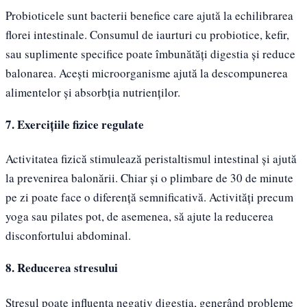
Probioticele sunt bacterii benefice care ajută la echilibrarea
florei intestinale. Consumul de iaurturi cu probiotice, kefir,
sau suplimente specifice poate îmbunătăți digestia și reduce
balonarea. Acești microorganisme ajută la descompunerea
alimentelor și absorbția nutrienților.
7. Exercițiile fizice regulate
Activitatea fizică stimulează peristaltismul intestinal și ajută
la prevenirea balonării. Chiar și o plimbare de 30 de minute
pe zi poate face o diferență semnificativă. Activități precum
yoga sau pilates pot, de asemenea, să ajute la reducerea
disconfortului abdominal.
8. Reducerea stresului
Stresul poate influența negativ digestia, generând probleme