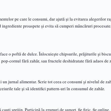
entelor pe care le consumi, dar ajută și la evitarea alegerilor ra
 ingrediente proaspete și evita să cumperi mâncăruri procesate,
ce o poftă de dulce. Înlocuiește chipsurile, prăjiturile și biscui
pop-cornul fără zahăr, sau fructele deshidratate fără adaos de 
 un jurnal alimentar. Scrie tot ceea ce consumi și nivelul de za
ceiurile tale și să identifici pattern-uri în consumul de zahăr.
cauți sprijin. Participă la grupuri de suport, fie fizic, fie online