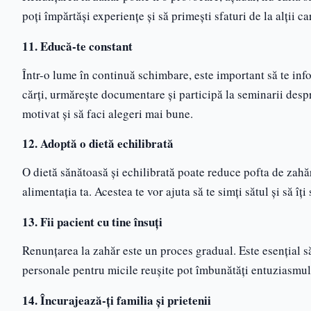
poți împărtăși experiențe și să primești sfaturi de la alții c
11. Educă-te constant
Într-o lume în continuă schimbare, este important să te infor
cărți, urmărește documentare și participă la seminarii desp
motivat și să faci alegeri mai bune.
12. Adoptă o dietă echilibrată
O dietă sănătoasă și echilibrată poate reduce pofta de zahăr.
alimentația ta. Acestea te vor ajuta să te simți sătul și să îți
13. Fii pacient cu tine însuți
Renunțarea la zahăr este un proces gradual. Este esențial să
personale pentru micile reușite pot îmbunătăți entuziasmul
14. Încurajează-ți familia și prietenii