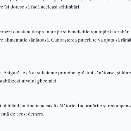
are își doresc să facă aceleași schimbări.
mezi constant despre nutriție și beneficiile renunțării la zahăr.
re alimentație sănătoasă. Cunoașterea puterii te va ajuta să rămâ
 Asigură-te că ai suficiente proteine, grăsimi sănătoase, și fibre
 stabilizezi nivelul glicemiei.
 fii blând cu tine în această călătorie. Încurajările și recompens
 față de acest demers.