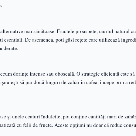
s.
alternative mai sănătoase. Fructele proaspete, iaurtul natural cu
nți esențiali. De asemenea, poți găsi rețete care utilizează ingred
moderate.
ecum dorințe intense sau oboseală. O strategie eficientă este să
șnuiești să pui două linguri de zahăr în cafea, începe prin a re
se și unele ceaiuri îndulcite, pot conține cantități mari de zahăr
atizată cu felii de fructe. Aceste opțiuni nu doar că reduc cons