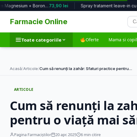
Calcium Magnesium + Boron, 100 caps...
73,90 lei
Spray tratament leave-in
Cau
Farmacie Online
pro
Toate categoriile
Oferte
Mama si copil
Toate categoriile
Acasă
/
Articole
/
Cum să renunți la zahăr: Sfaturi practice pentru…
Dieta si nutritie
Frumusete si in
ARTICOLE
5.763 produse
35.572 produse
Cum să renunți la zah
pentru o viață mai s
Suplimente alimentare
Tehnico-medic
12.055 produse
1.974 produse
Pagina Farmaciștilor
20 apr. 2025
6 min citire