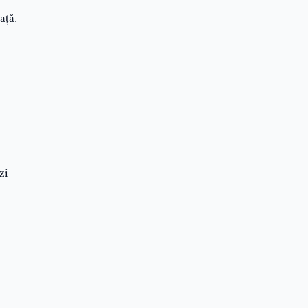
ață.
zi