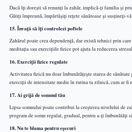
Dacă îți dorești să renunți la zahăr, implică-ți familia și p
Gătiți împreună, împărtășiți rețete sănătoase și susțineți-v
15. Învață să îți controlezi poftele
Zahărul poate crea dependență, dar există tehnici prin care p
meditația sau exercițiile fizice pot ajuta la reducerea stres
16. Exerciții fizice regulate
Activitatea fizică nu doar îmbunătățește starea de sănătate 
exerciții de intensitate medie în rutina ta zilnică, cum ar fi
17. Ai grijă de somnul tău
Lipsa somnului poate contribui la creșterea nivelului de zah
program de somn regulat, gradual, pentru a-ți îmbunătăți s
18. Nu te blama pentru eșecuri