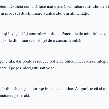
rietenii. O dietă comună face mai ușoară schimbarea stilului de vi
ă în procesul de eliminare a zahărului din alimentație.
oți învăța să îți controlezi poftele. Practicile de mindfulness,
ului și la diminuarea dorinței de a consuma zahăr.
generală, dar poate și reduce pofta de dulce. Încearcă să integre
 mersul pe jos, alergatul sau yoga.
ăr din sânge și la dorințe intense de dulce. Asigură-te că ai un
ănătatea generală.