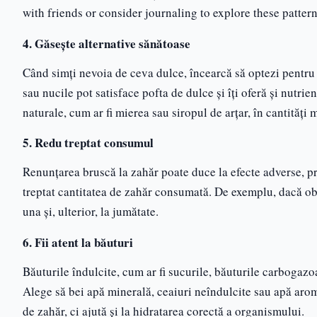
with friends or consider journaling to explore these pattern
4. Găsește alternative sănătoase
Când simți nevoia de ceva dulce, încearcă să optezi pentru 
sau nucile pot satisface pofta de dulce și îți oferă și nutrie
naturale, cum ar fi mierea sau siropul de arțar, în cantități 
5. Redu treptat consumul
Renunțarea bruscă la zahăr poate duce la efecte adverse, pr
treptat cantitatea de zahăr consumată. De exemplu, dacă obi
una și, ulterior, la jumătate.
6. Fii atent la băuturi
Băuturile îndulcite, cum ar fi sucurile, băuturile carbogazoa
Alege să bei apă minerală, ceaiuri neîndulcite sau apă arom
de zahăr, ci ajută și la hidratarea corectă a organismului.