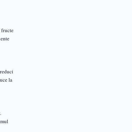
 fructe
iente
 reduci
duce la
.
umul