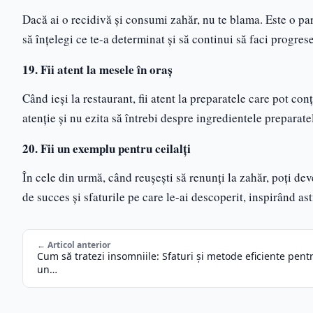
Dacă ai o recidivă și consumi zahăr, nu te blama. Este o par
să înțelegi ce te-a determinat și să continui să faci progrese
19. Fii atent la mesele în oraș
Când ieși la restaurant, fii atent la preparatele care pot co
atenție și nu ezita să întrebi despre ingredientele preparatel
20. Fii un exemplu pentru ceilalți
În cele din urmă, când reușești să renunți la zahăr, poți de
de succes și sfaturile pe care le-ai descoperit, inspirând astf
← Articol anterior
Cum să tratezi insomniile: Sfaturi și metode eficiente pent
un…