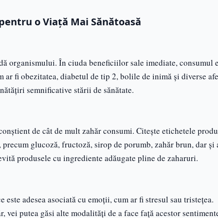
 pentru o Viață Mai Sănătoasă
idă organismului. În ciuda beneficiilor sale imediate, consumul 
ar fi obezitatea, diabetul de tip 2, bolile de inimă și diverse af
ățiri semnificative stării de sănătate.
conștient de cât de mult zahăr consumi. Citește etichetele produ
 precum glucoză, fructoză, sirop de porumb, zahăr brun, dar și 
evită produsele cu ingrediente adăugate pline de zaharuri.
 este adesea asociată cu emoții, cum ar fi stresul sau tristețea.
 vei putea găsi alte modalități de a face față acestor sentiment