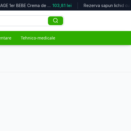
URIAGE 1er BEBE Crema de curatare 1...
103,81 lei
entare
Tehnico-medicale
ACCES RAPID
naturiste
e
Top oferte
Cele mai bune reduceri
Branduri
Toți producătorii
Populare
Cele mai vândute