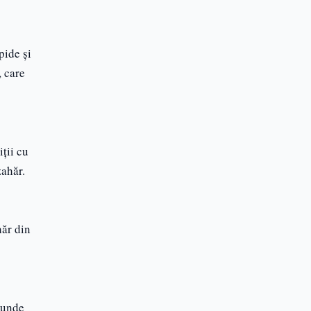
pide și
 care
ții cu
zahăr.
hăr din
, unde