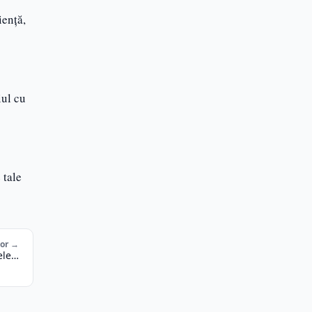
iență,
iul cu
 tale
tor →
iele…