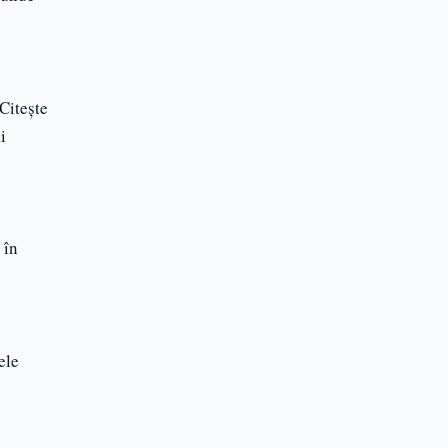
 Citește
i
 în
ele