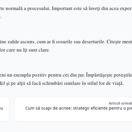
te normală a procesului. Important este să înveți din acea exper
.
nține zahăr ascuns, cum ar fi sosurile sau deserturile. Citește men
or care nu îți sunt clare.
veni un exemplu pozitiv pentru cei din jur. Împărtășește poveștile
el și pe alții să facă schimbări similare în stilul lor de viață.
Articol urma
ru
Cum să scapi de acnee: strategii eficiente pentru o p