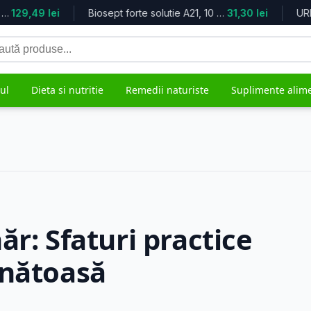
 cu ulei de...
129,49 lei
Biosept forte solutie A21, 10 ml, F...
31,30 lei
tă
duse
ul
Dieta si nutritie
Remedii naturiste
Suplimente alim
grijire
Mama si copilul
Remedii 
5.617 produse
482 produs
ăr: Sfaturi practice
ănătoasă
ale