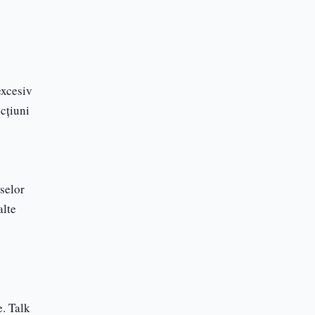
Blog
Articole utile
excesiv
ecțiuni
selor
alte
e. Talk