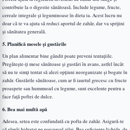
contribuie la o digestie sănătoasă. Include legume, fructe,
cereale integrale și leguminoase în dieta ta. Acest lucru nu
doar că te va ajuta să reduci aportul de zahăr, dar va sprijini
și sănătatea generală.
5.
Planifică mesele și gustările
Un plan alimentar bine gândit poate preveni tentațiile.
Pregătește-ți mese sănătoase și gustări în avans, astfel încât
să nu te simți tentat să alezi opțiuni neorganizate și bogate în
zahăr. Gustările sănătoase, cum ar fi iaurtul grecesc cu fructe
proaspete sau hummusul cu legume, sunt excelente pentru a
face față poftei de dulce.
6.
Bea mai multă apă
Adesea, setea este confundată cu pofta de zahăr. Asigură-te
că rămâi hidratat pe parcursul zilei. Bea suficiente lichide, de