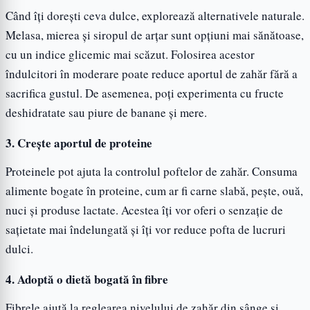
Când îți dorești ceva dulce, explorează alternativele naturale.
Melasa, mierea și siropul de arțar sunt opțiuni mai sănătoase,
cu un indice glicemic mai scăzut. Folosirea acestor
îndulcitori în moderare poate reduce aportul de zahăr fără a
sacrifica gustul. De asemenea, poți experimenta cu fructe
deshidratate sau piure de banane și mere.
3.
Crește aportul de proteine
Proteinele pot ajuta la controlul poftelor de zahăr. Consuma
alimente bogate în proteine, cum ar fi carne slabă, pește, ouă,
nuci și produse lactate. Acestea îți vor oferi o senzație de
sațietate mai îndelungată și îți vor reduce pofta de lucruri
dulci.
4.
Adoptă o dietă bogată în fibre
Fibrele ajută la reglearea nivelului de zahăr din sânge și