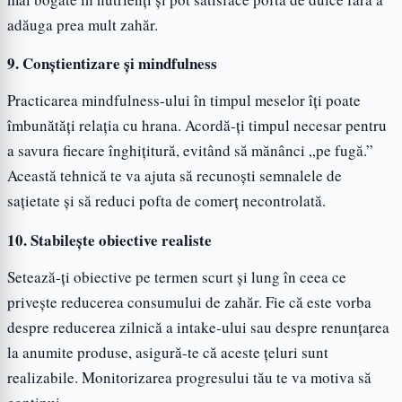
adăuga prea mult zahăr.
9.
Conștientizare și mindfulness
Practicarea mindfulness-ului în timpul meselor îți poate
îmbunătăți relația cu hrana. Acordă-ți timpul necesar pentru
a savura fiecare înghițitură, evitând să mănânci „pe fugă.”
Această tehnică te va ajuta să recunoști semnalele de
sațietate și să reduci pofta de comerț necontrolată.
10.
Stabilește obiective realiste
Setează-ți obiective pe termen scurt și lung în ceea ce
privește reducerea consumului de zahăr. Fie că este vorba
despre reducerea zilnică a intake-ului sau despre renunțarea
la anumite produse, asigură-te că aceste țeluri sunt
realizabile. Monitorizarea progresului tău te va motiva să