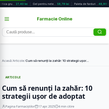
Sare celtica grunjoasa extrasa manu...
27,40 lei
Gel pentru netezirea parului cu ule...
58,79 lei
Paleta de farduri pentru pleoape Sw...
48,99 le
Farmacie Online
Caută
produse
Acasă
/
Articole
/
Cum să renunți la zahăr: 10 strategii ușor…
ARTICOLE
Cum să renunți la zahăr: 10
strategii ușor de adoptat
Pagina Farmaciștilor
17 apr. 2025
4 min citire