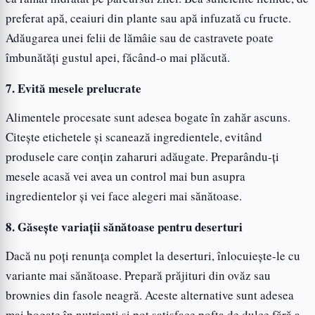
preferat apă, ceaiuri din plante sau apă infuzată cu fructe.
Adăugarea unei felii de lămâie sau de castravete poate
îmbunătăți gustul apei, făcând-o mai plăcută.
7.
Evită mesele prelucrate
Alimentele procesate sunt adesea bogate în zahăr ascuns.
Citește etichetele și scanează ingredientele, evitând
produsele care conțin zaharuri adăugate. Preparându-ți
mesele acasă vei avea un control mai bun asupra
ingredientelor și vei face alegeri mai sănătoase.
8.
Găsește variații sănătoase pentru deserturi
Dacă nu poți renunța complet la deserturi, înlocuiește-le cu
variante mai sănătoase. Prepară prăjituri din ovăz sau
brownies din fasole neagră. Aceste alternative sunt adesea
mai bogate în nutrienți și pot satisface pofta de dulce fără a