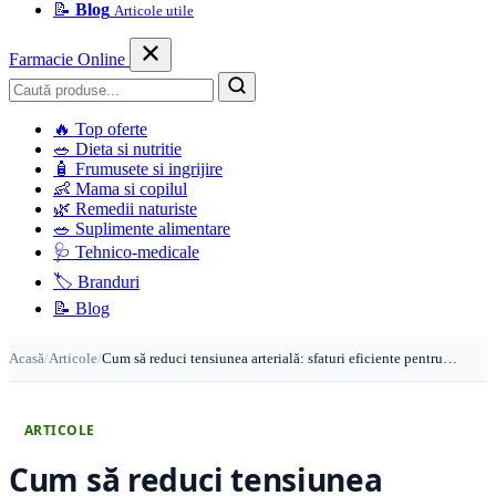
📝
Blog
Articole utile
Farmacie Online
Caută
🔥
Top oferte
🥗
Dieta si nutritie
🧴
Frumusete si ingrijire
👶
Mama si copilul
🌿
Remedii naturiste
🥗
Suplimente alimentare
🩺
Tehnico-medicale
🏷️
Branduri
📝
Blog
Acasă
/
Articole
/
Cum să reduci tensiunea arterială: sfaturi eficiente pentru…
ARTICOLE
Cum să reduci tensiunea