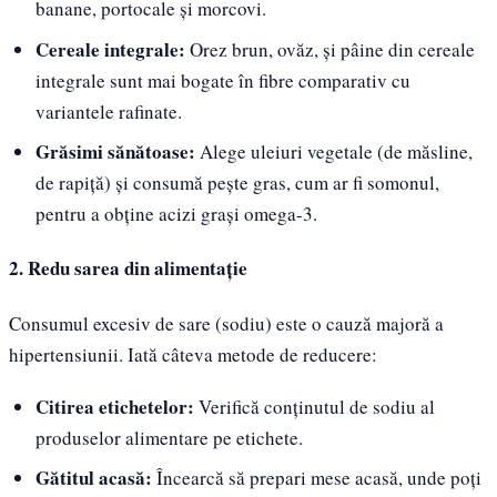
banane, portocale și morcovi.
Cereale integrale:
Orez brun, ovăz, și pâine din cereale
integrale sunt mai bogate în fibre comparativ cu
variantele rafinate.
Grăsimi sănătoase:
Alege uleiuri vegetale (de măsline,
de rapiță) și consumă pește gras, cum ar fi somonul,
pentru a obține acizi grași omega-3.
2. Redu sarea din alimentație
Consumul excesiv de sare (sodiu) este o cauză majoră a
hipertensiunii. Iată câteva metode de reducere:
Citirea etichetelor:
Verifică conținutul de sodiu al
produselor alimentare pe etichete.
Gătitul acasă:
Încearcă să prepari mese acasă, unde poți