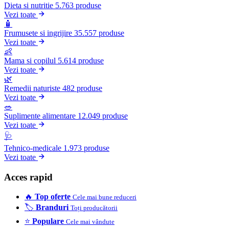
Dieta si nutritie
5.763 produse
Vezi toate
🧴
Frumusete si ingrijire
35.557 produse
Vezi toate
👶
Mama si copilul
5.614 produse
Vezi toate
🌿
Remedii naturiste
482 produse
Vezi toate
🥗
Suplimente alimentare
12.049 produse
Vezi toate
🩺
Tehnico-medicale
1.973 produse
Vezi toate
Acces rapid
🔥
Top oferte
Cele mai bune reduceri
🏷️
Branduri
Toți producătorii
⭐
Populare
Cele mai vândute