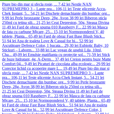
Piure bio din mar si sfecla rosie, ...
7,42 lei
Nestle NAN
SUPREMEPRO 3 – Lapte pra...
106,11 lei
Teste glicemie Accu-
Chek Instant, 5...
54,21 lei
Dischete demachiante din bumbac org...
9,99 lei
Perle bronzante Deep, 28g, Avon
38,99 lei
Biberon sticla
250ml cu tetina sili...
21,25 lei
Ceai Deprestop, 50g, Steaua Divina
11,49 lei
Fard de obraz spuma 010 Raspberry F...
22,99 lei
Masca
de fata cu carbune Mjcare, 25...
15,10 lei
Normoponderol V, 40
tablete, Planta...
65,49 lei
Fard de obraz Fast Base Blush Stick...
51,94 lei
Apa de toaleta Love & Casual for hi...
52,99 lei
Ascutitoare Defence Color, 1 bucata...
29,30 lei
Eubiotic Baby, 10
Stickuri – Laborm...
33,88 lei
Lac vegan de unghii Lila, 10ml,
Cha...
49,09 lei
Emulsie matifianta cu protectie sol...
71,59 lei
Stick
de buze hidratant, 4g, A-Derm...
37,49 lei
Creion pentru buze Matte
Comfort 04...
9,49 lei
Picaturi de ciocolata alba ecologic...
29,99 lei
Corector lichid cu acoperire mare L...
19,49 lei
Piure bio din mar si
sfecla rosie, ...
7,42 lei
Nestle NAN SUPREMEPRO 3 – Lapte
pra...
106,11 lei
Teste glicemie Accu-Chek Instant, 5...
54,21 lei
Dischete demachiante din bumbac org...
9,99 lei
Perle bronzante
Deep, 28g, Avon
38,99 lei
Biberon sticla 250ml cu tetina sili...
21,25 lei
Ceai Deprestop, 50g, Steaua Divina
11,49 lei
Fard de
obraz spuma 010 Raspberry F...
22,99 lei
Masca de fata cu carbune
Mjcare, 25...
15,10 lei
Normoponderol V, 40 tablete, Planta...
65,49
lei
Fard de obraz Fast Base Blush Stick...
51,94 lei
Apa de toaleta
Love & Casual for hi...
52,99 lei
Ascutitoare Defence Color, 1