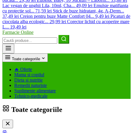
bucata...
29,30 lei
Eubiotic Baby, 10 Stickuri – Laborm...
33,88 lei
Lac vegan de unghii Lila, 10ml, Cha...
49,09 lei
Emulsie matifianta
cu protectie sol...
71,59 lei
Stick de buze hidratant, 4g, A-Derm...
37,49 lei
Creion pentru buze Matte Comfort 04...
9,49 lei
Picaturi de
ciocolata alba ecologic...
29,99 lei
Corector lichid cu acoperire mare
L...
19,49 lei
Farmacie Online
Caută
produse
Toate categoriile
🔥
Oferte
Mama si copilul
Dieta si nutritie
Remedii naturiste
Suplimente alimentare
Tehnico-medicale
Toate categoriile
🥗