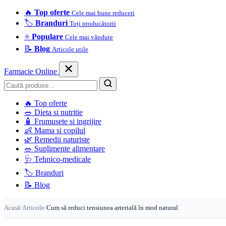
🔥
Top oferte
Cele mai bune reduceri
🏷️
Branduri
Toți producătorii
⭐
Populare
Cele mai vândute
📝
Blog
Articole utile
Farmacie Online
Caută
🔥
Top oferte
🥗
Dieta si nutritie
🧴
Frumusete si ingrijire
👶
Mama si copilul
🌿
Remedii naturiste
🥗
Suplimente alimentare
🩺
Tehnico-medicale
🏷️
Branduri
📝
Blog
Acasă
/
Articole
/
Cum să reduci tensiunea arterială în mod natural