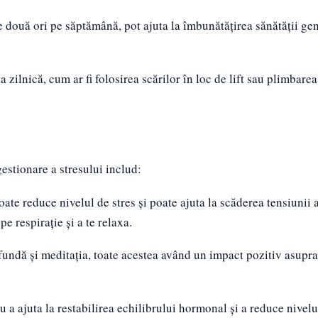
e două ori pe săptămână, pot ajuta la îmbunătățirea sănătății gen
a zilnică, cum ar fi folosirea scărilor în loc de lift sau plimbare
gestionare a stresului includ:
ate reduce nivelul de stres și poate ajuta la scăderea tensiunii a
e respirație și a te relaxa.
fundă și meditația, toate acestea având un impact pozitiv asupra
 a ajuta la restabilirea echilibrului hormonal și a reduce nivelul