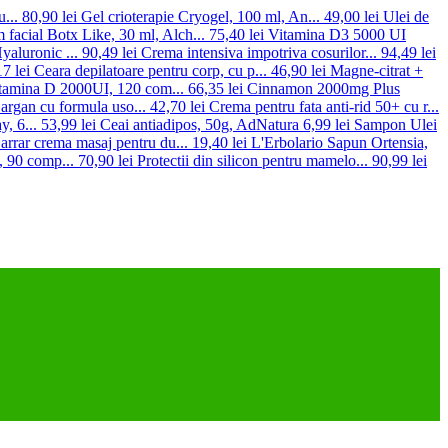
...
80,90 lei
Gel crioterapie Cryogel, 100 ml, An...
49,00 lei
Ulei de
 facial Botx Like, 30 ml, Alch...
75,40 lei
Vitamina D3 5000 UI
Hyaluronic ...
90,49 lei
Crema intensiva impotriva cosurilor...
94,49 lei
7 lei
Ceara depilatoare pentru corp, cu p...
46,90 lei
Magne-citrat +
itamina D 2000UI, 120 com...
66,35 lei
Cinnamon 2000mg Plus
 argan cu formula uso...
42,70 lei
Crema pentru fata anti-rid 50+ cu r...
, 6...
53,99 lei
Ceai antiadipos, 50g, AdNatura
6,99 lei
Sampon Ulei
rar crema masaj pentru du...
19,40 lei
L'Erbolario Sapun Ortensia,
, 90 comp...
70,90 lei
Protectii din silicon pentru mamelo...
90,99 lei