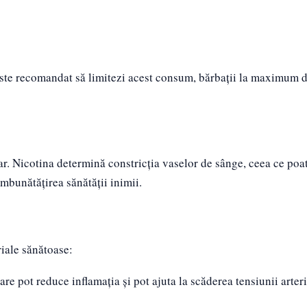
Este recomandat să limitezi acest consum, bărbații la maximum 
r. Nicotina determină constricția vaselor de sânge, ceea ce poat
îmbunătățirea sănătății inimii.
iale sănătoase:
are pot reduce inflamația și pot ajuta la scăderea tensiunii arteri