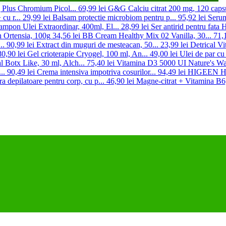
Plus Chromium Picol...
69,99 lei
G&G Calciu citrat 200 mg, 120 capsu
cu r...
29,99 lei
Balsam protectie microbiom pentru p...
95,92 lei
Serum
ampon Ulei Extraordinar, 400ml, El...
28,99 lei
Ser antirid pentru fata 
n Ortensia, 100g
34,56 lei
BB Cream Healthy Mix 02 Vanilla, 30...
71,1
..
90,99 lei
Extract din muguri de mesteacan, 50...
23,99 lei
Detrical V
80,90 lei
Gel crioterapie Cryogel, 100 ml, An...
49,00 lei
Ulei de par cu
l Botx Like, 30 ml, Alch...
75,40 lei
Vitamina D3 5000 UI Nature's Way
..
90,49 lei
Crema intensiva impotriva cosurilor...
94,49 lei
HIGEEN Har
a depilatoare pentru corp, cu p...
46,90 lei
Magne-citrat + Vitamina B6