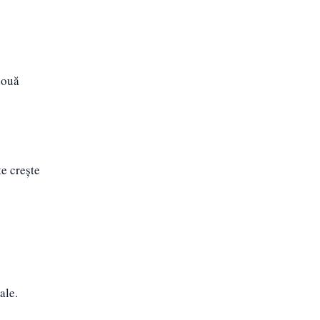
două
e crește
ale.