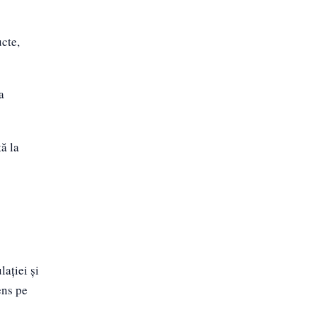
cte,
a
ă la
lației și
ens pe