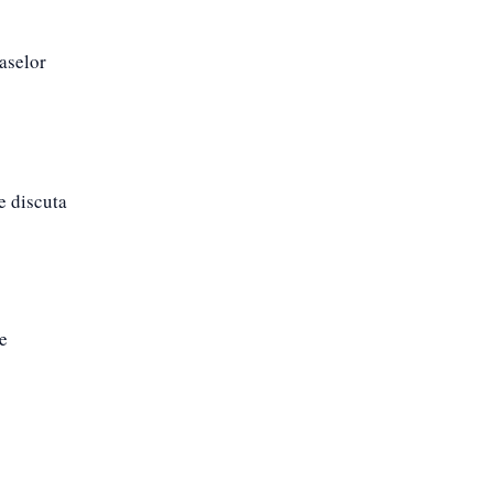
vaselor
e discuta
de