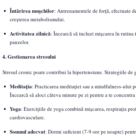
Întărirea mușchilor
: Antrenamentele de forță, efectuate d
creșterea metabolismului.
Activitatea zilnică
: Încearcă să incluzi mișcarea în rutina t
pauzelor.
4. Gestionarea stresului
Stresul cronic poate contribui la hipertensiune. Strategiile de 
Meditația
: Practicarea meditației sau a mindfulness-ului po
Încearcă să aloci câteva minute pe zi pentru a te concentra p
Yoga
: Exercițiile de yoga combină mișcarea, respirația pro
cardiovasculare.
Somnul adecvat
: Dormi suficient (7-9 ore pe noapte) pentru