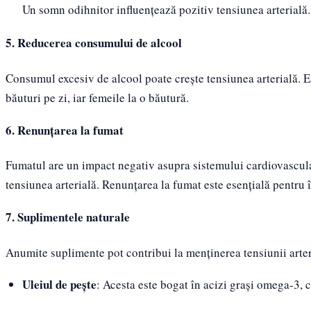
Un somn odihnitor influențează pozitiv tensiunea arterială.
5. Reducerea consumului de alcool
Consumul excesiv de alcool poate crește tensiunea arterială. 
băuturi pe zi, iar femeile la o băutură.
6. Renunțarea la fumat
Fumatul are un impact negativ asupra sistemului cardiovascula
tensiunea arterială. Renunțarea la fumat este esențială pentru 
7. Suplimentele naturale
Anumite suplimente pot contribui la menținerea tensiunii arter
Uleiul de pește
: Acesta este bogat în acizi grași omega-3, c