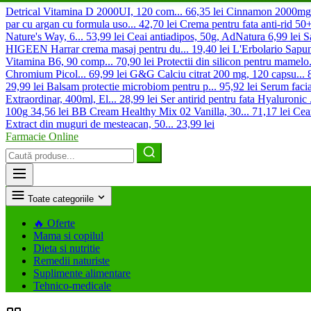
Detrical Vitamina D 2000UI, 120 com...
66,35 lei
Cinnamon 2000mg 
par cu argan cu formula uso...
42,70 lei
Crema pentru fata anti-rid 50+ 
Nature's Way, 6...
53,99 lei
Ceai antiadipos, 50g, AdNatura
6,99 lei
S
HIGEEN Harrar crema masaj pentru du...
19,40 lei
L'Erbolario Sapu
Vitamina B6, 90 comp...
70,90 lei
Protectii din silicon pentru mamelo.
Chromium Picol...
69,99 lei
G&G Calciu citrat 200 mg, 120 capsu...
29,99 lei
Balsam protectie microbiom pentru p...
95,92 lei
Serum facia
Extraordinar, 400ml, El...
28,99 lei
Ser antirid pentru fata Hyaluronic .
100g
34,56 lei
BB Cream Healthy Mix 02 Vanilla, 30...
71,17 lei
Cear
Extract din muguri de mesteacan, 50...
23,99 lei
Farmacie Online
Caută
produse
Toate categoriile
🔥
Oferte
Mama si copilul
Dieta si nutritie
Remedii naturiste
Suplimente alimentare
Tehnico-medicale