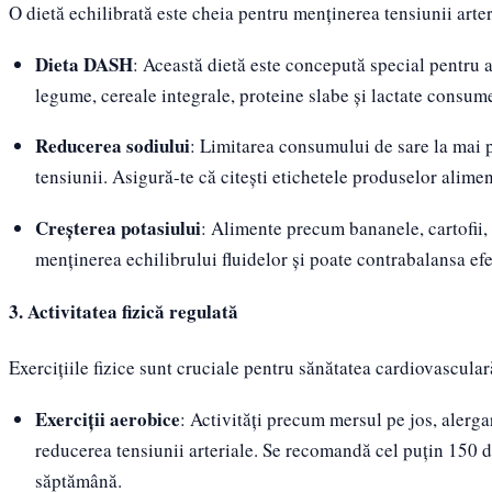
O dietă echilibrată este cheia pentru menținerea tensiunii arter
Dieta DASH
: Această dietă este concepută special pentru 
legume, cereale integrale, proteine slabe și lactate consum
Reducerea sodiului
: Limitarea consumului de sare la mai 
tensiunii. Asigură-te că citești etichetele produselor alime
Creșterea potasiului
: Alimente precum bananele, cartofii,
menținerea echilibrului fluidelor și poate contrabalansa efe
3. Activitatea fizică regulată
Exercițiile fizice sunt cruciale pentru sănătatea cardiovasculară
Exerciții aerobice
: Activități precum mersul pe jos, alerga
reducerea tensiunii arteriale. Se recomandă cel puțin 150 
săptămână.