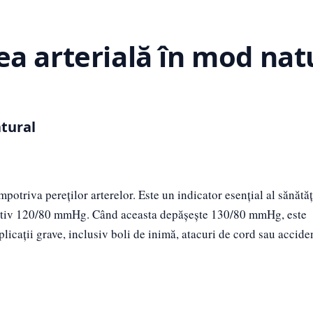
a arterială în mod nat
tural
potriva pereților arterelor. Este un indicator esențial al sănătăț
mativ 120/80 mmHg. Când aceasta depășește 130/80 mmHg, este
licații grave, inclusiv boli de inimă, atacuri de cord sau accide