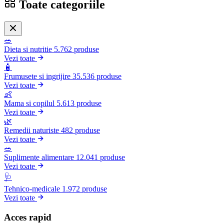
Toate categoriile
🥗
Dieta si nutritie
5.762 produse
Vezi toate
🧴
Frumusete si ingrijire
35.536 produse
Vezi toate
👶
Mama si copilul
5.613 produse
Vezi toate
🌿
Remedii naturiste
482 produse
Vezi toate
🥗
Suplimente alimentare
12.041 produse
Vezi toate
🩺
Tehnico-medicale
1.972 produse
Vezi toate
Acces rapid