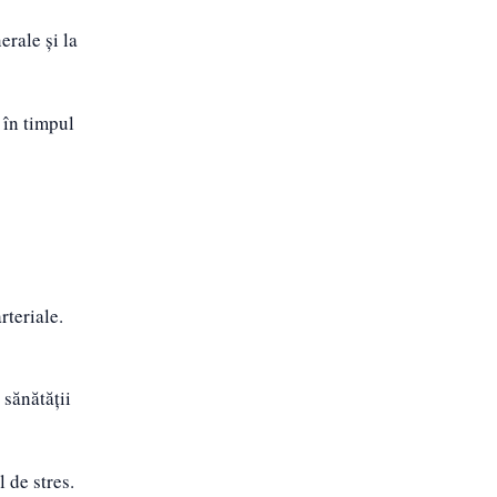
erale și la
a în timpul
rteriale.
 sănătății
 de stres.