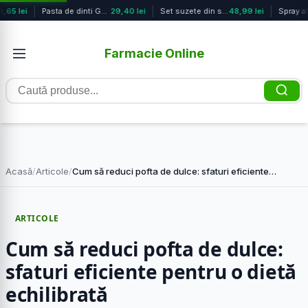
,65 lei
Pasta de dinti GennaDent Argentum, ...
29,40 lei
Set suzete din silicon pentru +18 l...
48,99 lei
Farmacie Online
Caută
produse
Acasă
/
Articole
/
Cum să reduci pofta de dulce: sfaturi eficiente…
ARTICOLE
Cum să reduci pofta de dulce:
sfaturi eficiente pentru o dietă
echilibrată