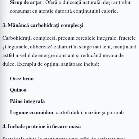
Sirop de arțar
: Oferă o dulceață naturală, deși ar trebui
consumat cu atenție datorită conținutului caloric.
3. Mănâncă carbohidrați complecși
Carbohidrații complecși, precum cerealele integrale, fructele
și legumele, eliberează zaharuri în sânge mai lent, menținând
astfel nivelul de energie constant și reducând nevoia de
dulce. Exemplu de opțiuni sănătoase includ:
Orez brun
Quinoa
Pâine integrală
Legume cu amidon
: cartofi dulci, mazăre și porumb
4. Include proteine în fiecare masă
Proteinele ajută la menținerea unei stări de sațietate mai