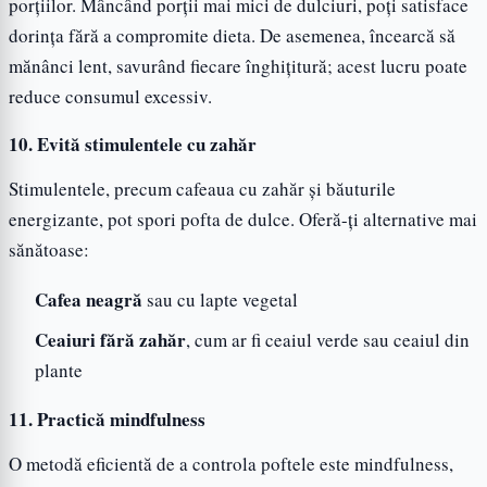
porțiilor. Mâncând porții mai mici de dulciuri, poți satisface
dorința fără a compromite dieta. De asemenea, încearcă să
mănânci lent, savurând fiecare înghițitură; acest lucru poate
reduce consumul excessiv.
10. Evită stimulentele cu zahăr
Stimulentele, precum cafeaua cu zahăr și băuturile
energizante, pot spori pofta de dulce. Oferă-ți alternative mai
sănătoase:
Cafea neagră
sau cu lapte vegetal
Ceaiuri fără zahăr
, cum ar fi ceaiul verde sau ceaiul din
plante
11. Practică mindfulness
O metodă eficientă de a controla poftele este mindfulness,