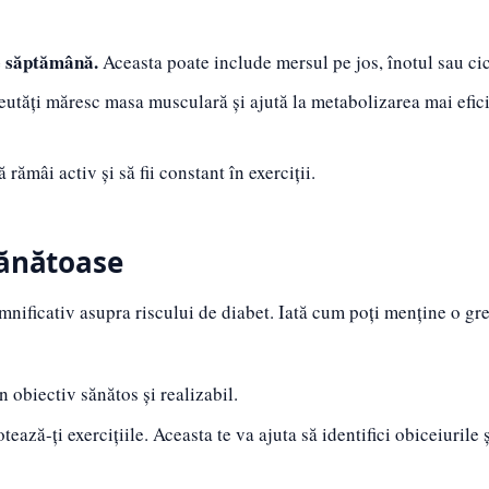
pe săptămână.
Aceasta poate include mersul pe jos, înotul sau ci
reutăți măresc masa musculară și ajută la metabolizarea mai efic
rămâi activ și să fii constant în exerciții.
sănătoase
nificativ asupra riscului de diabet. Iată cum poți menține o gr
 obiectiv sănătos și realizabil.
ează-ți exercițiile. Aceasta te va ajuta să identifici obiceiurile și