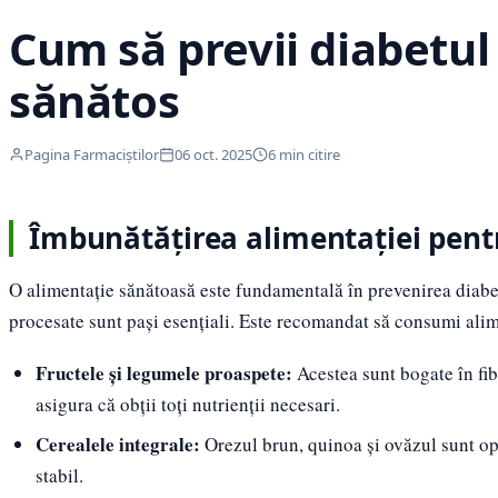
Cum să previi diabetul 
sănătos
Pagina Farmaciștilor
06 oct. 2025
6 min citire
Îmbunătățirea alimentației pent
O alimentație sănătoasă este fundamentală în prevenirea diabet
procesate sunt pași esențiali. Este recomandat să consumi alime
Fructele și legumele proaspete:
Acestea sunt bogate în fib
asigura că obții toți nutrienții necesari.
Cerealele integrale:
Orezul brun, quinoa și ovăzul sunt opț
stabil.