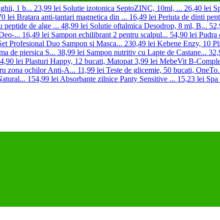
hii, 1 b...
23,99 lei
Solutie izotonica SeptoZINC, 10ml, ...
26,40 lei
Sp
70 lei
Bratara anti-tantari magnetica din ...
16,49 lei
Periuta de dinti pent
 peptide de alge ...
48,99 lei
Solutie oftalmica Desodrop, 8 ml, B...
52,
Deo-...
16,49 lei
Sampon echilibrant 2 pentru scalpul...
54,90 lei
Pudra 
Set Profesional Duo Sampon si Masca...
230,49 lei
Kebene Enzy, 10 Pli
a de piersica S...
38,99 lei
Sampon nutritiv cu Lapte de Castane...
32,
4,90 lei
Plasturi Happy, 12 bucati, Matopat
3,99 lei
MebeVit B-Complex
tru zona ochilor Anti-A...
11,99 lei
Teste de glicemie, 50 bucati, OneTo.
tural...
154,99 lei
Absorbante zilnice Panty Sensitive ...
15,23 lei
Spa 