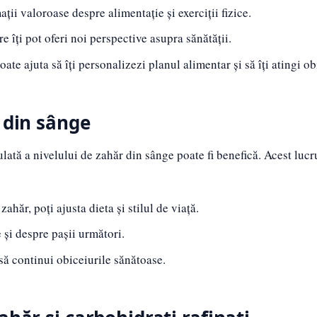
ții valoroase despre alimentație și exerciții fizice.
e îți pot oferi noi perspective asupra sănătății.
ate ajuta să îți personalizezi planul alimentar și să îți atingi ob
 din sânge
lată a nivelului de zahăr din sânge poate fi benefică. Acest lucru
ahăr, poți ajusta dieta și stilul de viață.
 și despre pașii următori.
să continui obiceiurile sănătoase.