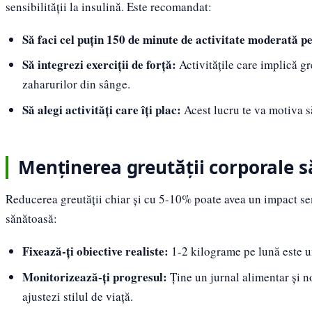
sensibilității la insulină. Este recomandat:
Să faci cel puțin 150 de minute de activitate moderată 
Să integrezi exerciții de forță:
Activitățile care implică g
zaharurilor din sânge.
Să alegi activități care îți plac:
Acest lucru te va motiva să 
Menținerea greutății corporale 
Reducerea greutății chiar și cu 5-10% poate avea un impact sem
sănătoasă:
Fixează-ți obiective realiste:
1-2 kilograme pe lună este un
Monitorizează-ți progresul:
Ține un jurnal alimentar și not
ajustezi stilul de viață.