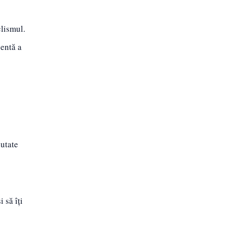
clismul.
ientă a
eutate
 să îți