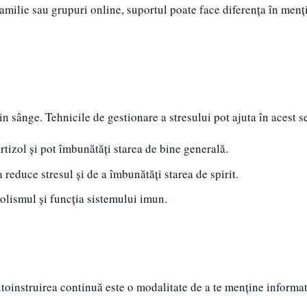
familie sau grupuri online, suportul poate face diferența în menț
in sânge. Tehnicile de gestionare a stresului pot ajuta în acest s
rtizol și pot îmbunătăți starea de bine generală.
 reduce stresul și de a îmbunătăți starea de spirit.
lismul și funcția sistemului imun.
utoinstruirea continuă este o modalitate de a te menține informat