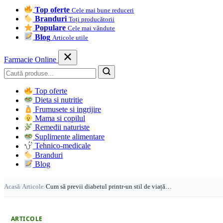
Top oferte
Cele mai bune reduceri
Branduri
Toți producătorii
Populare
Cele mai vândute
Blog
Articole utile
Farmacie Online
Caută
Top oferte
Dieta si nutritie
Frumusete si ingrijire
Mama si copilul
Remedii naturiste
Suplimente alimentare
Tehnico-medicale
Branduri
Blog
Acasă
/
Articole
/
Cum să previi diabetul printr-un stil de viață…
ARTICOLE