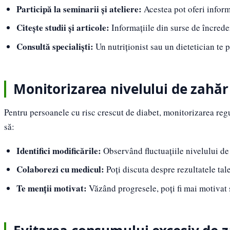
Participă la seminarii și ateliere:
Acestea pot oferi informa
Citește studii și articole:
Informațiile din surse de încreder
Consultă specialiști:
Un nutriționist sau un dietetician te po
Monitorizarea nivelului de zahăr
Pentru persoanele cu risc crescut de diabet, monitorizarea regu
să:
Identifici modificările:
Observând fluctuațiile nivelului de z
Colaborezi cu medicul:
Poți discuta despre rezultatele tale
Te menții motivat:
Văzând progresele, poți fi mai motivat 