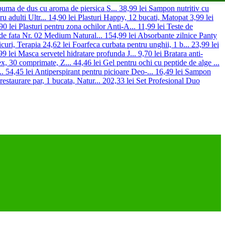
uma de dus cu aroma de piersica S...
38,99 lei
Sampon nutritiv cu
ru adulti Ultr...
14,90 lei
Plasturi Happy, 12 bucati, Matopat
3,99 lei
90 lei
Plasturi pentru zona ochilor Anti-A...
11,99 lei
Teste de
de fata Nr. 02 Medium Natural...
154,99 lei
Absorbante zilnice Panty
curi, Terapia
24,62 lei
Foarfeca curbata pentru unghii, 1 b...
23,99 lei
99 lei
Masca servetel hidratare profunda J...
9,70 lei
Bratara anti-
, 30 comprimate, Z...
44,46 lei
Gel pentru ochi cu peptide de alge ...
..
54,45 lei
Antiperspirant pentru picioare Deo-...
16,49 lei
Sampon
restaurare par, 1 bucata, Natur...
202,33 lei
Set Profesional Duo