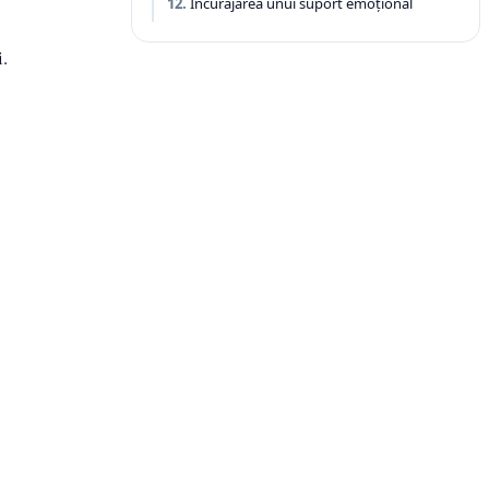
Încurajarea unui suport emoțional
.