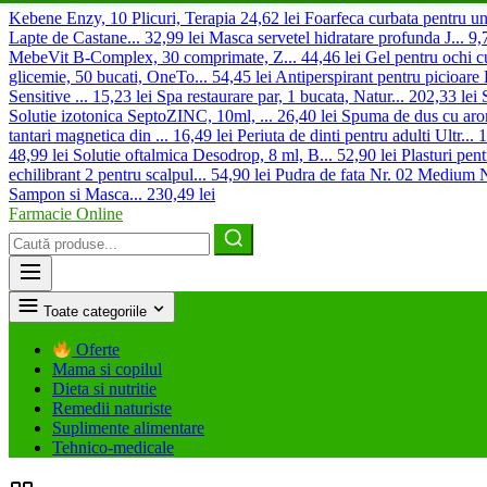
Kebene Enzy, 10 Plicuri, Terapia
24,62 lei
Foarfeca curbata pentru ung
Lapte de Castane...
32,99 lei
Masca servetel hidratare profunda J...
9,
MebeVit B-Complex, 30 comprimate, Z...
44,46 lei
Gel pentru ochi cu
glicemie, 50 bucati, OneTo...
54,45 lei
Antiperspirant pentru picioare 
Sensitive ...
15,23 lei
Spa restaurare par, 1 bucata, Natur...
202,33 lei
Solutie izotonica SeptoZINC, 10ml, ...
26,40 lei
Spuma de dus cu arom
tantari magnetica din ...
16,49 lei
Periuta de dinti pentru adulti Ultr...
1
48,99 lei
Solutie oftalmica Desodrop, 8 ml, B...
52,90 lei
Plasturi pen
echilibrant 2 pentru scalpul...
54,90 lei
Pudra de fata Nr. 02 Medium Na
Sampon si Masca...
230,49 lei
Farmacie Online
Caută
produse
Toate categoriile
Oferte
Mama si copilul
Dieta si nutritie
Remedii naturiste
Suplimente alimentare
Tehnico-medicale