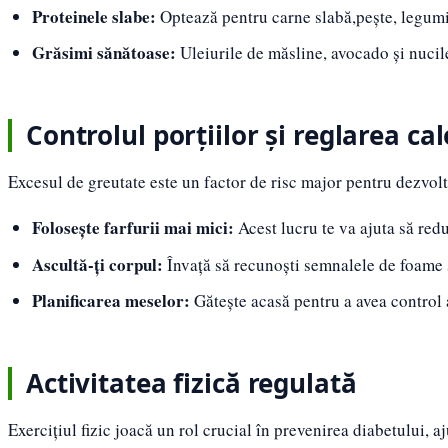
Proteinele slabe:
Optează pentru carne slabă,pește, legumi
Grăsimi sănătoase:
Uleiurile de măsline, avocado și nucile
Controlul porțiilor și reglarea cal
Excesul de greutate este un factor de risc major pentru dezvolta
Folosește farfurii mai mici:
Acest lucru te va ajuta să reduc
Ascultă-ți corpul:
Învață să recunoști semnalele de foame ș
Planificarea meselor:
Gătește acasă pentru a avea control 
Activitatea fizică regulată
Exercițiul fizic joacă un rol crucial în prevenirea diabetului, 