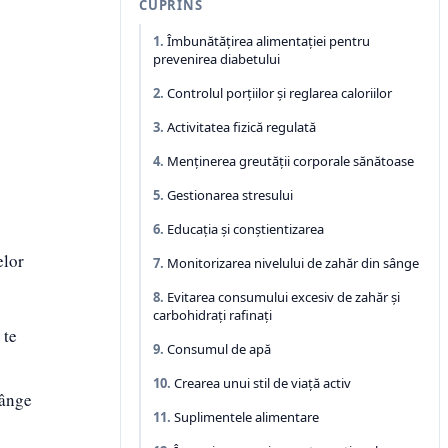
CUPRINS
Îmbunătățirea alimentației pentru
prevenirea diabetului
Controlul porțiilor și reglarea caloriilor
Activitatea fizică regulată
Menținerea greutății corporale sănătoase
Gestionarea stresului
Educația și conștientizarea
elor
Monitorizarea nivelului de zahăr din sânge
Evitarea consumului excesiv de zahăr și
carbohidrați rafinați
 te
Consumul de apă
Crearea unui stil de viață activ
sânge
Suplimentele alimentare