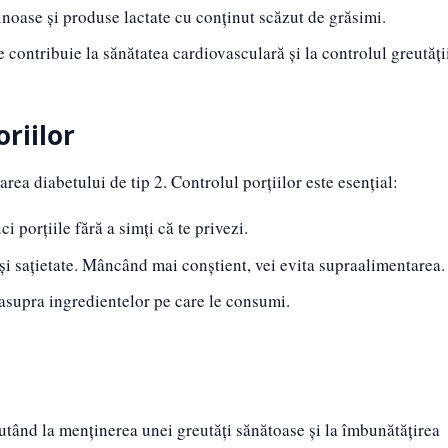
noase și produse lactate cu conținut scăzut de grăsimi.
 contribuie la sănătatea cardiovasculară și la controlul greutății
oriilor
rea diabetului de tip 2. Controlul porțiilor este esențial:
i porțiile fără a simți că te privezi.
i sațietate. Mâncând mai conștient, vei evita supraalimentarea.
asupra ingredientelor pe care le consumi.
ajutând la menținerea unei greutăți sănătoase și la îmbunătățirea