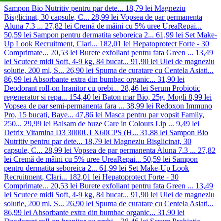
Sampon Bio Nutritiv pentru par dete...
18,79 lei
Magneziu
Bisglicinat, 30 capsule, C...
28,99 lei
Vopsea de par permanenta
Aluna 7.3 ...
27,82 lei
Cremă de mâini cu 5% uree UreaRepai...
50,59 lei
Sampon pentru dermatita seboreica 2...
61,99 lei
Set Make-
Up Look Recruitment, Clari...
182,01 lei
Hepatoprotect Forte - 30
Comprimate...
20,53 lei
Burete exfoliant pentru fata Green ...
13,49
lei
Scutece midi Soft, 4-9 kg, 84 bucat...
91,90 lei
Ulei de magneziu
solutie, 200 ml, S...
26,90 lei
Spuma de curatare cu Centela Asiati...
86,99 lei
Absorbante extra din bumbac organic...
31,90 lei
Deodorant roll-on hranitor cu prebi...
28,46 lei
Serum Probiotic
regenerator si repa...
154,40 lei
Baton mar Bio, 25g, Mogli
8,99 lei
Vopsea de par semi-permanenta fara ...
38,99 lei
Redoxon Immuno
Pro, 15 bucati, Baye...
47,86 lei
Masca pentru par vopsit Family,
250...
29,99 lei
Balsam de buze Care in Colours Lip ...
9,49 lei
Detrix Vitamina D3 3000UI X60CPS (H...
31,88 lei
Sampon Bio
Nutritiv pentru par dete...
18,79 lei
Magneziu Bisglicinat, 30
capsule, C...
28,99 lei
Vopsea de par permanenta Aluna 7.3 ...
27,82
lei
Cremă de mâini cu 5% uree UreaRepai...
50,59 lei
Sampon
pentru dermatita seboreica 2...
61,99 lei
Set Make-Up Look
Recruitment, Clari...
182,01 lei
Hepatoprotect Forte - 30
Comprimate...
20,53 lei
Burete exfoliant pentru fata Green ...
13,49
lei
Scutece midi Soft, 4-9 kg, 84 bucat...
91,90 lei
Ulei de magneziu
solutie, 200 ml, S...
26,90 lei
Spuma de curatare cu Centela Asiati...
86,99 lei
Absorbante extra din bumbac organic...
31,90 lei