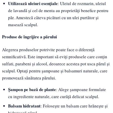
Utilizează uleiuri esențiale
: Uleiul de rozmarin, uleiul
de lavandă și cel de menta au proprietăți benefice pentru
păr. Amestecă câteva picături cu un ulei purtător și
masează scalpul.
Produse de îngrijire a părului
Alegerea produselor potrivite poate face o diferență
semnificativă. Este important să eviți produsele care conțin
sulfati, parabeni și alcool, deoarece acestea pot usca părul și
scalpul. Optați pentru șampoane și balsamuri naturale, care
promovează sănătatea părului.
Șampon pe bază de plante
: Alege șampoane formulate
cu ingrediente naturale, care curăță delicat scalpul.
Balsam hidratant
: Folosește un balsam care hrănește și
hidratează părul.