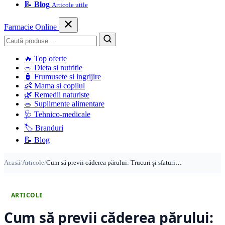
📝
Blog
Articole utile
Farmacie Online
Caută
🔥
Top oferte
🥗
Dieta si nutritie
🧴
Frumusete si ingrijire
👶
Mama si copilul
🌿
Remedii naturiste
🥗
Suplimente alimentare
🩺
Tehnico-medicale
🏷️
Branduri
📝
Blog
Acasă
/
Articole
/
Cum să previi căderea părului: Trucuri și sfaturi…
ARTICOLE
Cum să previi căderea părului: