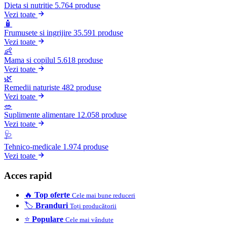
Dieta si nutritie
5.764 produse
Vezi toate
🧴
Frumusete si ingrijire
35.591 produse
Vezi toate
👶
Mama si copilul
5.618 produse
Vezi toate
🌿
Remedii naturiste
482 produse
Vezi toate
🥗
Suplimente alimentare
12.058 produse
Vezi toate
🩺
Tehnico-medicale
1.974 produse
Vezi toate
Acces rapid
🔥
Top oferte
Cele mai bune reduceri
🏷️
Branduri
Toți producătorii
⭐
Populare
Cele mai vândute