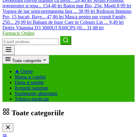
Deodorant roll-on hranitor cu prebi...
28,46 lei
Serum Probiotic
regenerator si repa...
154,40 lei
Baton mar Bio, 25g, Mogli
8,99 lei
Vopsea de par semi-permanenta fara ...
38,99 lei
Redoxon Immuno
Pro, 15 bucati, Baye...
47,86 lei
Masca pentru par vopsit Family,
250...
29,99 lei
Balsam de buze Care in Colours Lip ...
9,49 lei
Detrix Vitamina D3 3000UI X60CPS (H...
31,88 lei
Farmacie Online
Caută
produse
Toate categoriile
🔥
Oferte
Mama si copilul
Dieta si nutritie
Remedii naturiste
Suplimente alimentare
Tehnico-medicale
Toate categoriile
🥗