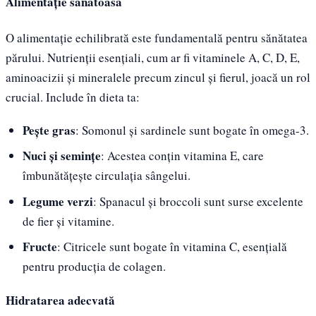
Alimentație sănătoasă
O alimentație echilibrată este fundamentală pentru sănătatea
părului. Nutrienții esențiali, cum ar fi vitaminele A, C, D, E,
aminoacizii și mineralele precum zincul și fierul, joacă un rol
crucial. Include în dieta ta:
Pește gras
: Somonul și sardinele sunt bogate în omega-3.
Nuci și semințe
: Acestea conțin vitamina E, care
îmbunătățește circulația sângelui.
Legume verzi
: Spanacul și broccoli sunt surse excelente
de fier și vitamine.
Fructe
: Citricele sunt bogate în vitamina C, esențială
pentru producția de colagen.
Hidratarea adecvată