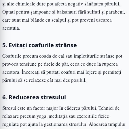
și alte chimicale dure pot afecta negativ sănătatea părului.
Optați pentru șampoane și balsamuri fără sulfati și parabeni,
care sunt mai blânde cu scalpul și pot preveni uscarea
acestuia.
5. Evitați coafurile strânse
Coafurile precum coada de cal sau împletiturile strânse pot
provoca tensiune pe firele de păr, ceea ce duce la ruperea
acestora. Încercați să purtați coafuri mai lejere și permiteți
părului să se relaxeze cât mai des posibil.
6. Reducerea stresului
Stresul este un factor major în căderea părului. Tehnici de
relaxare precum yoga, meditația sau exercițiile fizice
regulate pot ajuta la gestionarea stresului. Alocarea timpului