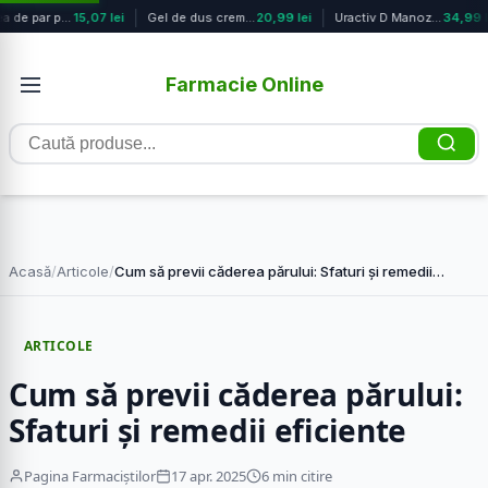
Vopsea de par permanenta Natura Nr....
15,07 lei
Gel de dus crema cu iris si complex...
20,99 lei
Uractiv D Manoza, 10 plicuri, Fiter...
34,99 l
Farmacie Online
Caută
produse
Acasă
/
Articole
/
Cum să previi căderea părului: Sfaturi și remedii…
ARTICOLE
Cum să previi căderea părului:
Sfaturi și remedii eficiente
Pagina Farmaciștilor
17 apr. 2025
6 min citire