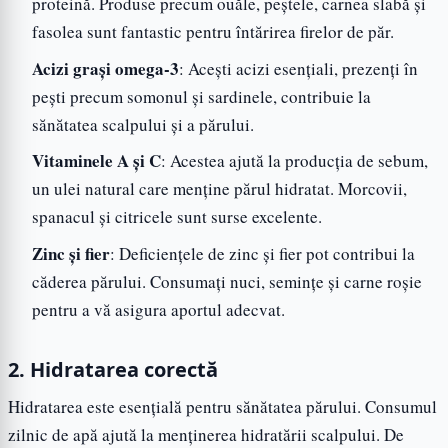
proteină. Produse precum ouăle, peștele, carnea slabă și
fasolea sunt fantastic pentru întărirea firelor de păr.
Acizi grași omega-3
: Acești acizi esențiali, prezenți în
pești precum somonul și sardinele, contribuie la
sănătatea scalpului și a părului.
Vitaminele A și C
: Acestea ajută la producția de sebum,
un ulei natural care menține părul hidratat. Morcovii,
spanacul și citricele sunt surse excelente.
Zinc și fier
: Deficiențele de zinc și fier pot contribui la
căderea părului. Consumați nuci, semințe și carne roșie
pentru a vă asigura aportul adecvat.
2. Hidratarea corectă
Hidratarea este esențială pentru sănătatea părului. Consumul
zilnic de apă ajută la menținerea hidratării scalpului. De