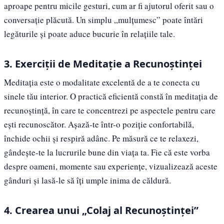
aproape pentru micile gesturi, cum ar fi ajutorul oferit sau o
conversație plăcută. Un simplu „mulțumesc” poate întări
legăturile și poate aduce bucurie în relațiile tale.
3. Exerciții de Meditație a Recunoștinței
Meditația este o modalitate excelentă de a te conecta cu
sinele tău interior. O practică eficientă constă în meditația de
recunoștință, în care te concentrezi pe aspectele pentru care
ești recunoscător. Așază-te într-o poziție confortabilă,
închide ochii și respiră adânc. Pe măsură ce te relaxezi,
gândește-te la lucrurile bune din viața ta. Fie că este vorba
despre oameni, momente sau experiențe, vizualizează aceste
gânduri și lasă-le să îți umple inima de căldură.
4. Crearea unui „Colaj al Recunoștinței”