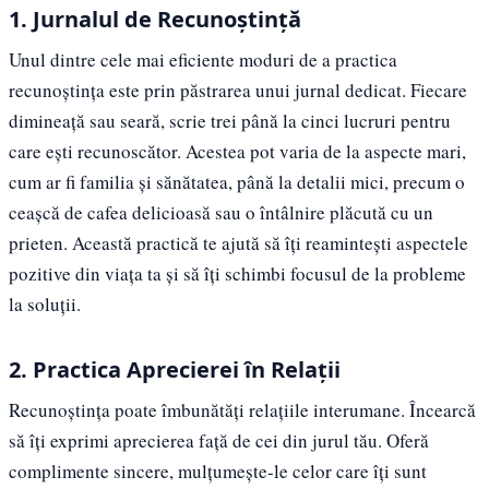
1. Jurnalul de Recunoștință
Unul dintre cele mai eficiente moduri de a practica
recunoștința este prin păstrarea unui jurnal dedicat. Fiecare
dimineață sau seară, scrie trei până la cinci lucruri pentru
care ești recunoscător. Acestea pot varia de la aspecte mari,
cum ar fi familia și sănătatea, până la detalii mici, precum o
ceașcă de cafea delicioasă sau o întâlnire plăcută cu un
prieten. Această practică te ajută să îți reamintești aspectele
pozitive din viața ta și să îți schimbi focusul de la probleme
la soluții.
2. Practica Aprecierei în Relații
Recunoștința poate îmbunătăți relațiile interumane. Încearcă
să îți exprimi aprecierea față de cei din jurul tău. Oferă
complimente sincere, mulțumește-le celor care îți sunt