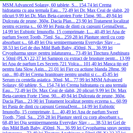
MSM Advanced Solaray, 60 tablete, S...
154,74 lei
Crema
hidratanta cu apa termala Eau...
72,49 lei
Dr. Max Ceai de slabit, 20
plicuri
9,99 lei
Dr. Max Beta-caroten Forte 15mg, 90...
49,94 lei
Dulceata de prune, 360g, Dacia Plan...
23,90 lei
Tratament localizat
pentru eczema s...
60,99 lei
Pasta de dinti cu capsuni GennaDent...
14,99 lei
Eubiotic Imunoflu, 15 comprimate, L...
40,49 lei
Apa de
parfum Sweet Tooth, 75ml, Sa...
259,28 lei
Plasture steril cu corp
absorbant s...
68,49 lei
Oja semipermanenta Everyday Slay - ...
38,53 lei
Gel de dus Mild Bath Baby, 450ml, N...
36,99 lei
Cryopharma spray pentru inlaturarea...
73,49 lei
Tinctura Anghinara
x 50ml (PLX)
22,37 lei
Sampon cu extract de brusture pentr...
13,99
lei
Apa de parfum Les Secrets 721 Volca...
101,40 lei
Masca tip gel
pentru fata Slow Agin...
21,01 lei
Fier cu actiune blanda 28mg, 90
cap...
80,49 lei
Crema hranitoare pentru unghii si c...
45,85 lei
Serum cu centella asiatica, 30ml, M...
77,99 lei
MSM Advanced
Solaray, 60 tablete, S...
154,74 lei
Crema hidratanta cu apa termala
Eau...
72,49 lei
Dr. Max Ceai de slabit, 20 plicuri
9,99 lei
Dr. Max
Beta-caroten Forte 15mg, 90...
49,94 lei
Dulceata de prune, 360g,
Dacia Plan...
23,90 lei
Tratament localizat pentru eczema s...
60,99
lei
Pasta de dinti cu capsuni GennaDent...
14,99 lei
Eubiotic
Imunoflu, 15 comprimate, L...
40,49 lei
Apa de parfum Sweet
Tooth, 75ml, Sa...
259,28 lei
Plasture steril cu corp absorbant s...
68,49 lei
Oja semipermanenta Everyday Slay - ...
38,53 lei
Gel de
dus Mild Bath Baby, 450ml, N...
36,99 lei
Cryopharma spray pentru