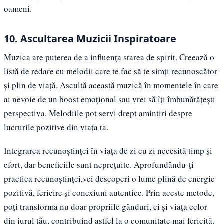
oameni.
10. Ascultarea Muzicii Inspiratoare
Muzica are puterea de a influența starea de spirit. Creează o
listă de redare cu melodii care te fac să te simți recunoscător
și plin de viață. Ascultă această muzică în momentele în care
ai nevoie de un boost emoțional sau vrei să îți îmbunătățești
perspectiva. Melodiile pot servi drept amintiri despre
lucrurile pozitive din viața ta.
Integrarea recunoștinței în viața de zi cu zi necesită timp și
efort, dar beneficiile sunt neprețuite. Aprofundându-ți
practica recunoștinței,vei descoperi o lume plină de energie
pozitivă, fericire și conexiuni autentice. Prin aceste metode,
poți transforma nu doar propriile gânduri, ci și viața celor
din jurul tău, contribuind astfel la o comunitate mai fericită.