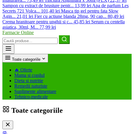
inlaturarea...
73,49 lei
Tinctura Anghinara x 50ml (PLX)
22,37 lei
Sampon cu extract de brusture pentr...
13,99 lei
Apa de parfum Les
Secrets 721 Volca...
101,40 lei
Masca tip gel pentru fata Slow
Agin...
21,01 lei
Fier cu actiune blanda 28mg, 90 cap...
80,49 lei
Crema hranitoare pentru unghii si c...
45,85 lei
Serum cu centella
asiatica, 30ml, M...
77,99 lei
Farmacie Online
Caută
produse
Toate categoriile
🔥
Oferte
Mama si copilul
Dieta si nutritie
Remedii naturiste
Suplimente alimentare
Tehnico-medicale
Toate categoriile
🥗