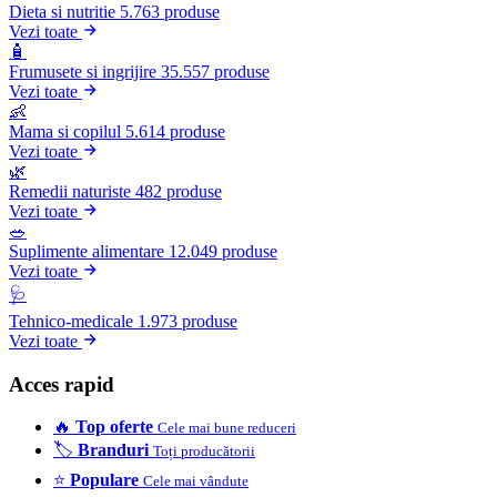
Dieta si nutritie
5.763 produse
Vezi toate
🧴
Frumusete si ingrijire
35.557 produse
Vezi toate
👶
Mama si copilul
5.614 produse
Vezi toate
🌿
Remedii naturiste
482 produse
Vezi toate
🥗
Suplimente alimentare
12.049 produse
Vezi toate
🩺
Tehnico-medicale
1.973 produse
Vezi toate
Acces rapid
🔥
Top oferte
Cele mai bune reduceri
🏷️
Branduri
Toți producătorii
⭐
Populare
Cele mai vândute