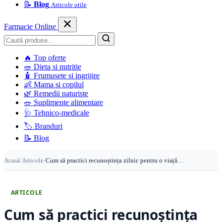
📝
Blog
Articole utile
Farmacie Online
Caută
🔥
Top oferte
🥗
Dieta si nutritie
🧴
Frumusete si ingrijire
👶
Mama si copilul
🌿
Remedii naturiste
🥗
Suplimente alimentare
🩺
Tehnico-medicale
🏷️
Branduri
📝
Blog
Acasă
/
Articole
/
Cum să practici recunoștința zilnic pentru o viață…
ARTICOLE
Cum să practici recunoștința