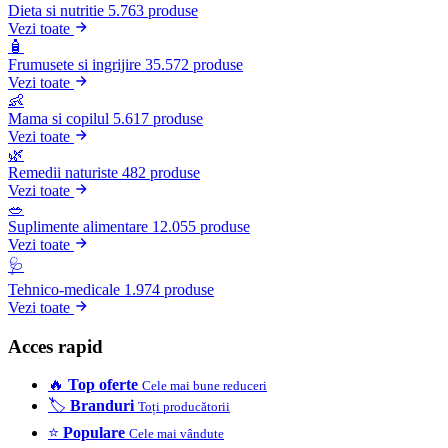
Dieta si nutritie
5.763 produse
Vezi toate
🧴
Frumusete si ingrijire
35.572 produse
Vezi toate
👶
Mama si copilul
5.617 produse
Vezi toate
🌿
Remedii naturiste
482 produse
Vezi toate
🥗
Suplimente alimentare
12.055 produse
Vezi toate
🩺
Tehnico-medicale
1.974 produse
Vezi toate
Acces rapid
🔥
Top oferte
Cele mai bune reduceri
🏷️
Branduri
Toți producătorii
⭐
Populare
Cele mai vândute