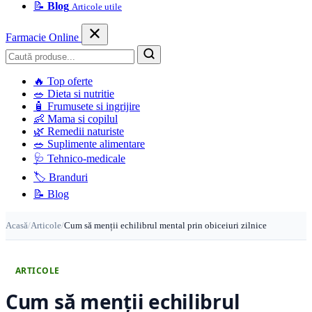
📝
Blog
Articole utile
Farmacie Online
Caută
🔥
Top oferte
🥗
Dieta si nutritie
🧴
Frumusete si ingrijire
👶
Mama si copilul
🌿
Remedii naturiste
🥗
Suplimente alimentare
🩺
Tehnico-medicale
🏷️
Branduri
📝
Blog
Acasă
/
Articole
/
Cum să menții echilibrul mental prin obiceiuri zilnice
ARTICOLE
Cum să menții echilibrul