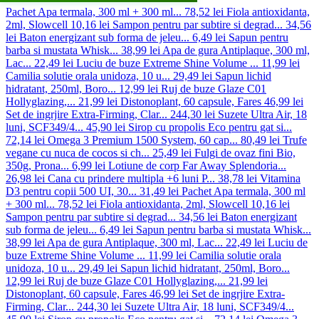
Pachet Apa termala, 300 ml + 300 ml...
78,52 lei
Fiola antioxidanta,
2ml, Slowcell
10,16 lei
Sampon pentru par subtire si degrad...
34,56
lei
Baton energizant sub forma de jeleu...
6,49 lei
Sapun pentru
barba si mustata Whisk...
38,99 lei
Apa de gura Antiplaque, 300 ml,
Lac...
22,49 lei
Luciu de buze Extreme Shine Volume ...
11,99 lei
Camilia solutie orala unidoza, 10 u...
29,49 lei
Sapun lichid
hidratant, 250ml, Boro...
12,99 lei
Ruj de buze Glaze C01
Hollyglazing,...
21,99 lei
Distonoplant, 60 capsule, Fares
46,99 lei
Set de ingrjire Extra-Firming, Clar...
244,30 lei
Suzete Ultra Air, 18
luni, SCF349/4...
45,90 lei
Sirop cu propolis Eco pentru gat si...
72,14 lei
Omega 3 Premium 1500 System, 60 cap...
80,49 lei
Trufe
vegane cu nuca de cocos si ch...
25,49 lei
Fulgi de ovaz fini Bio,
350g, Prona...
6,99 lei
Lotiune de corp Far Away Splendoria...
26,98 lei
Cana cu prindere multipla +6 luni P...
38,78 lei
Vitamina
D3 pentru copii 500 UI, 30...
31,49 lei
Pachet Apa termala, 300 ml
+ 300 ml...
78,52 lei
Fiola antioxidanta, 2ml, Slowcell
10,16 lei
Sampon pentru par subtire si degrad...
34,56 lei
Baton energizant
sub forma de jeleu...
6,49 lei
Sapun pentru barba si mustata Whisk...
38,99 lei
Apa de gura Antiplaque, 300 ml, Lac...
22,49 lei
Luciu de
buze Extreme Shine Volume ...
11,99 lei
Camilia solutie orala
unidoza, 10 u...
29,49 lei
Sapun lichid hidratant, 250ml, Boro...
12,99 lei
Ruj de buze Glaze C01 Hollyglazing,...
21,99 lei
Distonoplant, 60 capsule, Fares
46,99 lei
Set de ingrjire Extra-
Firming, Clar...
244,30 lei
Suzete Ultra Air, 18 luni, SCF349/4...