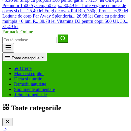
45,90 lei
Sirop cu propolis Eco pentru gat si...
72,14 lei
Omega 3
Premium 1500 System, 60 cap...
80,49 lei
Trufe vegane cu nuca de
cocos si ch...
25,49 lei
Fulgi de ovaz fini Bio, 350g, Prona...
6,99 lei
Lotiune de corp Far Away Splendoria...
26,98 lei
Cana cu prindere
multipla +6 luni P...
38,78 lei
Vitamina D3 pentru copii 500 UI, 30...
31,49 lei
Farmacie Online
Caută
produse
Toate categoriile
🔥
Oferte
Mama si copilul
Dieta si nutritie
Remedii naturiste
Suplimente alimentare
Tehnico-medicale
Toate categoriile
🥗