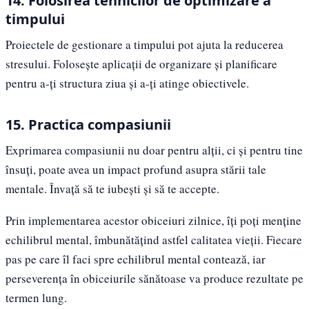
14. Folosirea tehnicilor de optimizare a
timpului
Proiectele de gestionare a timpului pot ajuta la reducerea
stresului. Folosește aplicații de organizare și planificare
pentru a-ți structura ziua și a-ți atinge obiectivele.
15. Practica compasiunii
Exprimarea compasiunii nu doar pentru alții, ci și pentru tine
însuți, poate avea un impact profund asupra stării tale
mentale. Învață să te iubești și să te accepte.
Prin implementarea acestor obiceiuri zilnice, îți poți menține
echilibrul mental, îmbunătățind astfel calitatea vieții. Fiecare
pas pe care îl faci spre echilibrul mental contează, iar
perseverența în obiceiurile sănătoase va produce rezultate pe
termen lung.