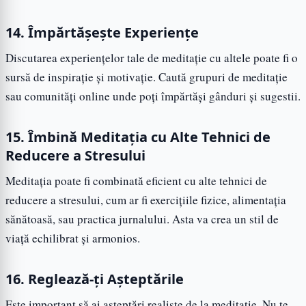
14. Împărtășește Experiențe
Discutarea experiențelor tale de meditație cu altele poate fi o
sursă de inspirație și motivație. Caută grupuri de meditație
sau comunități online unde poți împărtăși gânduri și sugestii.
15. Îmbină Meditația cu Alte Tehnici de
Reducere a Stresului
Meditația poate fi combinată eficient cu alte tehnici de
reducere a stresului, cum ar fi exercițiile fizice, alimentația
sănătoasă, sau practica jurnalului. Asta va crea un stil de
viață echilibrat și armonios.
16. Reglează-ți Așteptările
Este important să ai așteptări realiste de la meditație. Nu te