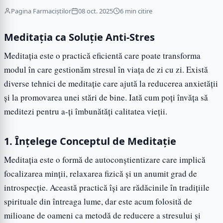
Pagina Farmaciștilor
08 oct. 2025
6 min citire
Meditația ca Soluție Anti-Stres
Meditația este o practică eficientă care poate transforma
modul în care gestionăm stresul în viața de zi cu zi. Există
diverse tehnici de meditație care ajută la reducerea anxietății
și la promovarea unei stări de bine. Iată cum poți învăța să
meditezi pentru a-ți îmbunătăți calitatea vieții.
1. Înțelege Conceptul de Meditație
Meditația este o formă de autoconștientizare care implică
focalizarea minții, relaxarea fizică și un anumit grad de
introspecție. Această practică își are rădăcinile în tradițiile
spirituale din întreaga lume, dar este acum folosită de
milioane de oameni ca metodă de reducere a stresului și