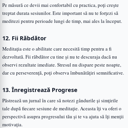
Pe măsură ce devii mai confortabil cu practica, poți crește
treptat durata sesiunilor. Este important să nu te forțezi să
meditezi pentru perioade lungi de timp, mai ales la început.
12. Fii Răbdător
Meditația este o abilitate care necesită timp pentru a fi
dezvoltată. Fii răbdător cu tine și nu te descuraja dacă nu
observi rezultate imediate. Stresul nu dispare peste noapte,
dar cu perseverență, poți observa îmbunătățiri semnificative.
13. Înregistrează Progrese
Păstrează un jurnal în care să notezi gândurile și simțirile
tale după fiecare sesiune de meditație. Aceasta îți va oferi o
perspectivă asupra progresului tău și te va ajuta să îți menții
motivația.