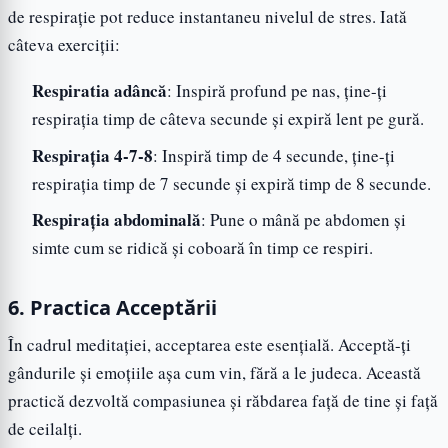
de respirație pot reduce instantaneu nivelul de stres. Iată
câteva exerciții:
Respiratia adâncă
: Inspiră profund pe nas, ține-ți
respirația timp de câteva secunde și expiră lent pe gură.
Respirația 4-7-8
: Inspiră timp de 4 secunde, ține-ți
respirația timp de 7 secunde și expiră timp de 8 secunde.
Respirația abdominală
: Pune o mână pe abdomen și
simte cum se ridică și coboară în timp ce respiri.
6. Practica Acceptării
În cadrul meditației, acceptarea este esențială. Acceptă-ți
gândurile și emoțiile așa cum vin, fără a le judeca. Această
practică dezvoltă compasiunea și răbdarea față de tine și față
de ceilalți.