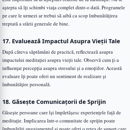
aștepta să îți schimbi viața complet dintr-o dată. Programele
pe care le urmezi ar trebui să aibă ca scop îmbunătățirea
treptată a stării generale de bine.
17. Evaluează Impactul Asupra Vieții Tale
După câteva săptămâni de practică, reflectează asupra
impactului meditației asupra vieții tale. Observă cum ți-a
influențat percepția asupra stresului și a emoțiilor. Această
evaluare îți poate oferi un sentiment de realizare și
îmbunătățire personală.
18. Găsește Comunicațorii de Sprijin
Găsește persoane care își împărtășesc experiențele față de
meditație. Implicarea într-o comunitate de sprijin poate
îmbunătăți angajamentul și poate oferi o rețea de suport care