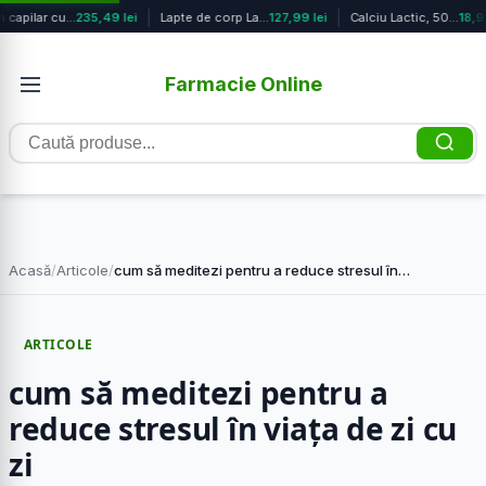
Serum capilar cu efect de regenerar...
235,49 lei
Lapte de corp Lavanda Mere, 200ml, ...
127,99 lei
Calciu Lactic, 50 comprimate, Biofa...
18,99
Farmacie Online
Caută
produse
Acasă
/
Articole
/
cum să meditezi pentru a reduce stresul în…
ARTICOLE
cum să meditezi pentru a
reduce stresul în viața de zi cu
zi