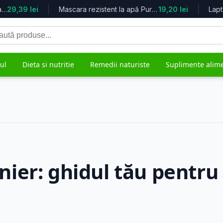
 parului fi...
29,39 lei
Mascara rezistent la apă Pure Volum...
19,20 lei
tă
duse
ul
Dieta si nutritie
Remedii naturiste
Suplimente alim
grijire
Mama si copilul
Remedii 
5.617 produse
482 produs
ier: ghidul tău pentru
ale