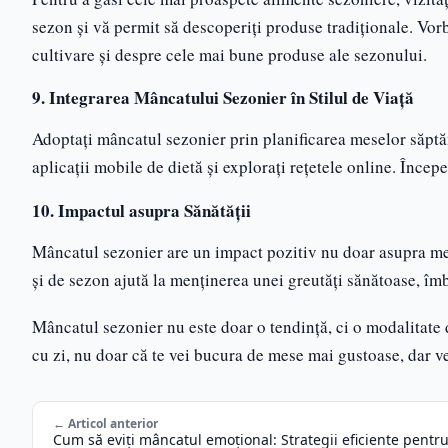
sezon și vă permit să descoperiți produse tradiționale. Vorb
cultivare și despre cele mai bune produse ale sezonului.
9. Integrarea Mâncatului Sezonier în Stilul de Viață
Adoptați mâncatul sezonier prin planificarea meselor săptăm
aplicații mobile de dietă și explorați rețetele online. Încep
10. Impactul asupra Sănătății
Mâncatul sezonier are un impact pozitiv nu doar asupra medi
și de sezon ajută la menținerea unei greutăți sănătoase, îmb
Mâncatul sezonier nu este doar o tendință, ci o modalitate de
cu zi, nu doar că te vei bucura de mese mai gustoase, dar ve
← Articol anterior
Cum să eviți mâncatul emoțional: Strategii eficiente pentr