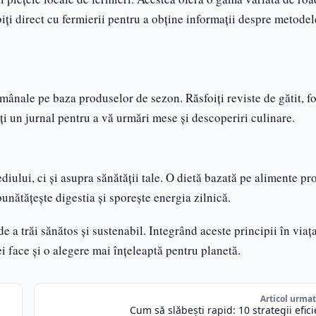
iți direct cu fermierii pentru a obține informații despre metodel
ânale pe baza produselor de sezon. Răsfoiți reviste de gătit, fo
eți un jurnal pentru a vă urmări mese și descoperiri culinare.
ului, ci și asupra sănătății tale. O dietă bazată pe alimente pr
unătățește digestia și sporește energia zilnică.
 a trăi sănătos și sustenabil. Integrând aceste principii în viața
i face și o alegere mai înțeleaptă pentru planetă.
Articol urma
u
Cum să slăbești rapid: 10 strategii efic