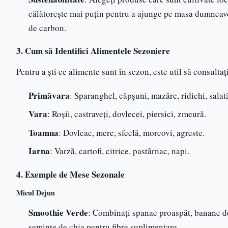
călătorește mai puțin pentru a ajunge pe masa dumneavoa
de carbon.
3. Cum să Identifici Alimentele Sezoniere
Pentru a ști ce alimente sunt în sezon, este util să consult
Primăvara
: Sparanghel, căpșuni, mazăre, ridichi, salat
Vara
: Roșii, castraveți, dovlecei, piersici, zmeură.
Toamna
: Dovleac, mere, sfeclă, morcovi, agreste.
Iarna
: Varză, cartofi, citrice, pastârnac, napi.
4. Exemple de Mese Sezonale
Micul Dejun
Smoothie Verde
: Combinați spanac proaspăt, banane de
semințe de chia pentru fibre suplimentare.