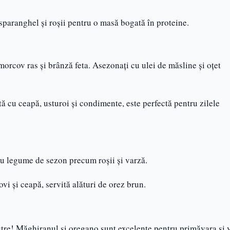
 sparanghel și roșii pentru o masă bogată în proteine.
morcov ras și brânză feta. Asezonați cu ulei de măsline și oțet
ă cu ceapă, usturoi și condimente, este perfectă pentru zilele
 cu legume de sezon precum roșii și varză.
vi și ceapă, servită alături de orez brun.
stre! Măghiranul și oregano sunt excelente pentru primăvara și v