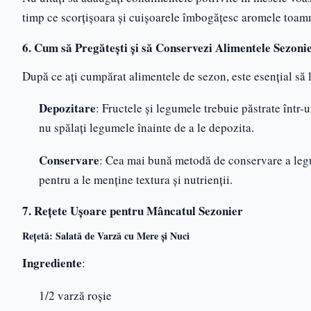
timp ce scorțișoara și cuișoarele îmbogățesc aromele toamne
6. Cum să Pregătești și să Conservezi Alimentele Sezoni
După ce ați cumpărat alimentele de sezon, este esențial să l
Depozitare
: Fructele și legumele trebuie păstrate într-u
nu spălați legumele înainte de a le depozita.
Conservare
: Cea mai bună metodă de conservare a legu
pentru a le menține textura și nutrienții.
7. Rețete Ușoare pentru Mâncatul Sezonier
Rețetă: Salată de Varză cu Mere și Nuci
Ingrediente
:
1/2 varză roșie