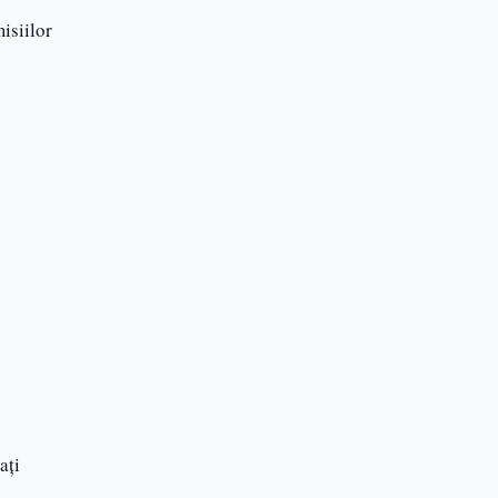
isiilor
ați