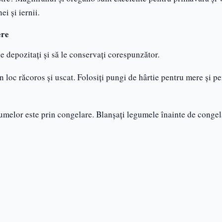
i și iernii.
ere
e depozitați și să le conservați corespunzător.
n loc răcoros și uscat. Folosiți pungi de hârtie pentru mere și pe
melor este prin congelare. Blanșați legumele înainte de congel