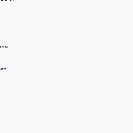
re și
are