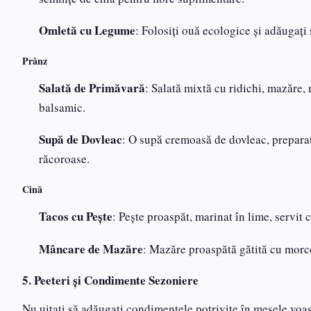
Omletă cu Legume
: Folosiți ouă ecologice și adăugați
Prânz
Salată de Primăvară
: Salată mixtă cu ridichi, mazăre, 
balsamic.
Supă de Dovleac
: O supă cremoasă de dovleac, preparat
răcoroase.
Cină
Tacos cu Pește
: Pește proaspăt, marinat în lime, servit
Mâncare de Mazăre
: Mazăre proaspătă gătită cu morco
5. Peeteri și Condimente Sezoniere
Nu uitați să adăugați condimentele potrivite în mesele voa