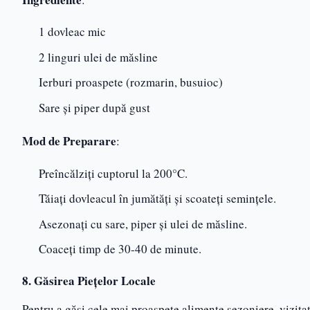
1 dovleac mic
2 linguri ulei de măsline
Ierburi proaspete (rozmarin, busuioc)
Sare și piper după gust
Mod de Preparare
:
Preîncălziți cuptorul la 200°C.
Tăiați dovleacul în jumătăți și scoateți semințele.
Asezonați cu sare, piper și ulei de măsline.
Coaceți timp de 30-40 de minute.
8. Găsirea Piețelor Locale
Pentru a găsi cele mai proaspete alimente sezoniere, vizitaț