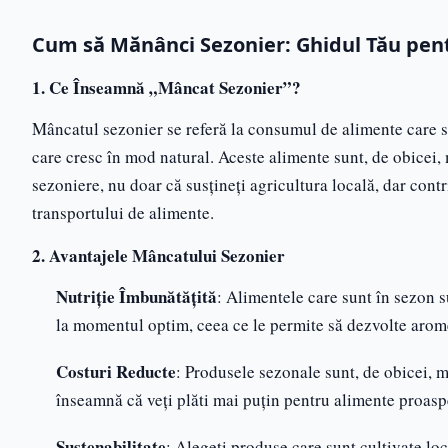
Cum să Mănânci Sezonier: Ghidul Tău pe
1. Ce Înseamnă „Mâncat Sezonier”?
Mâncatul sezonier se referă la consumul de alimente care su
care cresc în mod natural. Aceste alimente sunt, de obicei
sezoniere, nu doar că susțineți agricultura locală, dar con
transportului de alimente.
2. Avantajele Mâncatului Sezonier
Nutriție Îmbunătățită
: Alimentele care sunt în sezon 
la momentul optim, ceea ce le permite să dezvolte arome
Costuri Reducte
: Produsele sezonale sunt, de obicei, 
înseamnă că veți plăti mai puțin pentru alimente proasp
Sustenabilitate
: Alegeți produse care sunt cultivate l