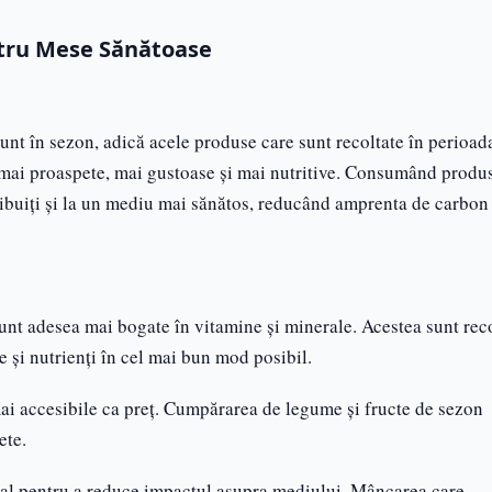
ntru Mese Sănătoase
nt în sezon, adică acele produse care sunt recoltate în perioad
, mai proaspete, mai gustoase și mai nutritive. Consumând produ
tribuiți și la un mediu mai sănătos, reducând amprenta de carbon
sunt adesea mai bogate în vitamine și minerale. Acestea sunt rec
 și nutrienți în cel mai bun mod posibil.
mai accesibile ca preț. Cumpărarea de legume și fructe de sezon
ete.
ocal pentru a reduce impactul asupra mediului. Mâncarea care