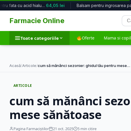
Ser pentru fata cu acid hialuronic ...
64,05 lei
Balsam pentru ingrosarea
Cau
Farmacie Online
pro
Toate categoriile
Oferte
Mama si copil
Toate categoriile
Acasă
/
Articole
/
cum să mănânci sezonier: ghidul tău pentru mese…
Dieta si nutritie
Frumusete si in
ARTICOLE
5.763 produse
35.572 produse
cum să mănânci sezon
mese sănătoase
Suplimente alimentare
Tehnico-medic
12.055 produse
1.974 produse
Pagina Farmaciștilor
21 oct. 2025
5 min citire