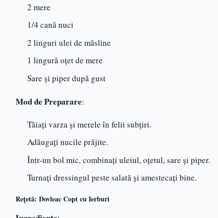
2 mere
1/4 cană nuci
2 linguri ulei de măsline
1 lingură oțet de mere
Sare și piper după gust
Mod de Preparare
:
Tăiați varza și merele în felii subțiri.
Adăugați nucile prăjite.
Într-un bol mic, combinați uleiul, oțetul, sare și piper.
Turnați dressingul peste salată și amestecați bine.
Rețetă: Dovleac Copt cu Ierburi
Ingrediente
: