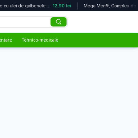
Lapte cu ulei de galbenele Doina, 2...
12,90 lei
entare
Tehnico-medicale
ACCES RAPID
naturiste
e
Top oferte
Cele mai bune reduceri
Branduri
Toți producătorii
Populare
Cele mai vândute