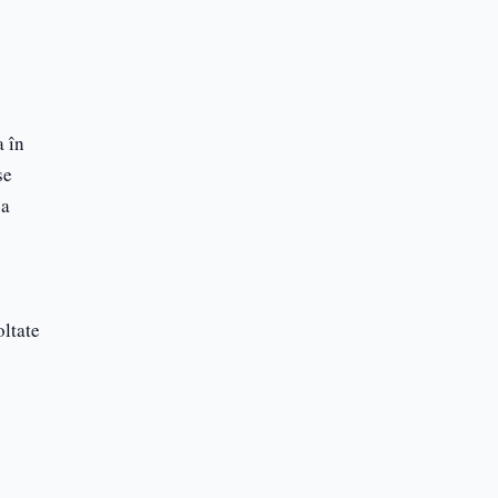
Blog
Articole utile
a în
se
 a
oltate