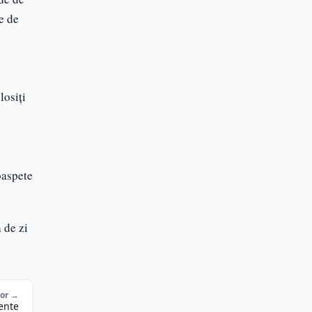
e de
losiți
oaspete
 de zi
tor →
iente