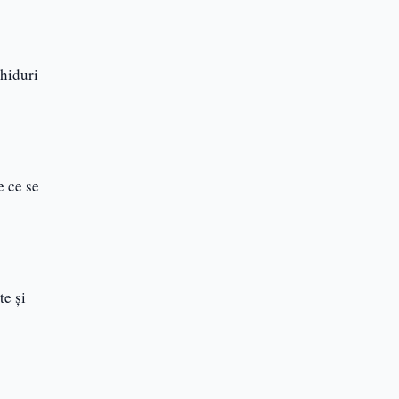
ghiduri
e ce se
te și