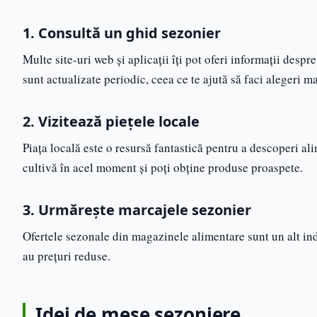
1. Consultă un ghid sezonier
Multe site-uri web și aplicații îți pot oferi informații desp
sunt actualizate periodic, ceea ce te ajută să faci alegeri m
2. Vizitează piețele locale
Piața locală este o resursă fantastică pentru a descoperi ali
cultivă în acel moment și poți obține produse proaspete.
3. Urmărește marcajele sezonier
Ofertele sezonale din magazinele alimentare sunt un alt ind
au prețuri reduse.
Idei de mese sezoniere