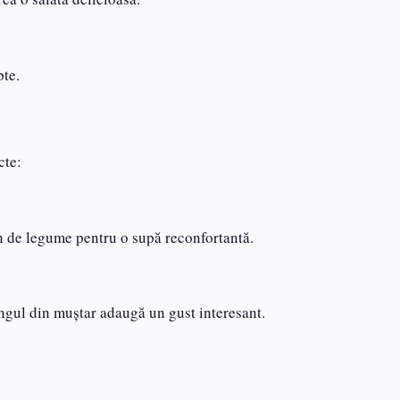
pte.
cte:
on de legume pentru o supă reconfortantă.
ingul din muștar adaugă un gust interesant.