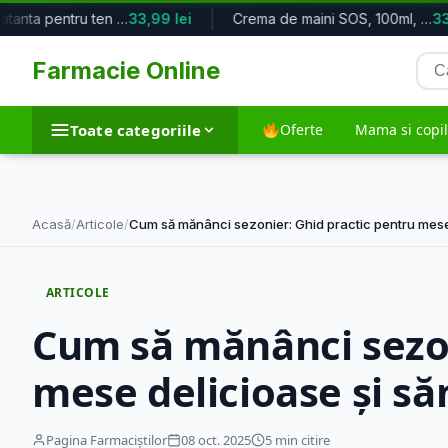
Crema hidratanta pentru ten sensibi...
33,99 lei
Crema de maini SOS, 100ml, Byphasse
33,
Cau
Farmacie Online
pro
Toate categoriile
Oferte
Mama si copil
Toate categoriile
Acasă
/
Articole
/
Cum să mănânci sezonier: Ghid practic pentru me
Dieta si nutritie
Frumusete si in
ARTICOLE
5.763 produse
35.572 produse
Cum să mănânci sezon
mese delicioase și s
Suplimente alimentare
Tehnico-medic
12.055 produse
1.974 produse
Pagina Farmaciștilor
08 oct. 2025
5 min citire