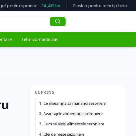
Mascara gel pentru sprancene Make M...
14,49 lei
Plasturi pentru ochi tip hidrogel c...
48
entare
Tehnico-medicale
ACCES RAPID
naturiste
e
CUPRINS
Top oferte
ru
Cele mai bune reduceri
Ce înseamnă să mănânci sezonier?
Branduri
Avantajele alimentației sezoniere
Toți producătorii
Cum să alegi alimentele sezoniere
Populare
Cele mai vândute
Idei de mese sezoniere