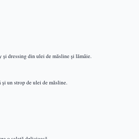
și dressing din ulei de măsline și lămâie.
și un strop de ulei de măsline.
rea o salată delicioasă.