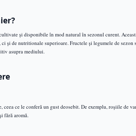
ier?
ltivate și disponibile în mod natural în sezonul curent. Aceast
 ci și de nutritionale superioare. Fructele și legumele de sezon 
itiv asupra mediului.
ere
e, ceea ce le conferă un gust deosebit. De exemplu, roșiile de va
 și fără aromă.