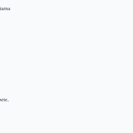
 iarna
pete,