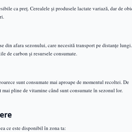
bile ca preț. Cerealele și produsele lactate variază, dar de obi
ri.
 din afara sezonului, care necesită transport pe distanțe lungi
iile de carbon și resursele consumate.
 deoarece sunt consumate mai aproape de momentul recoltei. De
 mai pline de vitamine când sunt consumate în sezonul lor.
ere
ea ce este disponibil în zona ta: