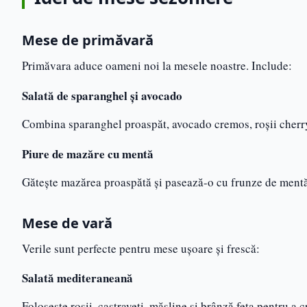
Mese de primăvară
Primăvara aduce oameni noi la mesele noastre. Include:
Salată de sparanghel și avocado
Combina sparanghel proaspăt, avocado cremos, roșii cherry 
Piure de mazăre cu mentă
Gătește mazărea proaspătă și pasează-o cu frunze de mentă 
Mese de vară
Verile sunt perfecte pentru mese ușoare și frescă:
Salată mediteraneană
Folosește roșii, castraveți, măsline și brânză feta pentru a c