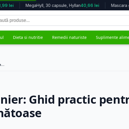
99 lei
MegaHyll, 30 capsule, Hyllan
40,66 lei
tă
duse
ul
Dieta si nutritie
Remedii naturiste
Suplimente alim
se…
grijire
Mama si copilul
Remedii 
5.617 produse
482 produs
ier: Ghid practic pent
ănătoase
ale