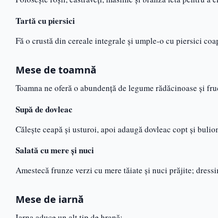
Tartă cu piersici
Fă o crustă din cereale integrale și umple-o cu piersici coa
Mese de toamnă
Toamna ne oferă o abundență de legume rădăcinoase și fru
Supă de dovleac
Călește ceapă și usturoi, apoi adaugă dovleac copt și buli
Salată cu mere și nuci
Amestecă frunze verzi cu mere tăiate și nuci prăjite; dress
Mese de iarnă
Iarna aduce un alt tip de hrană: