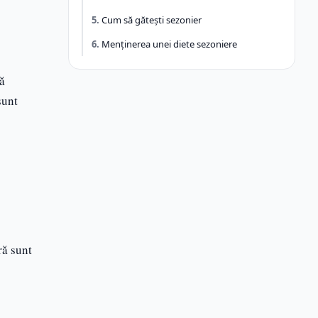
Blog
Cum să gătești sezonier
Articole utile
Menținerea unei diete sezoniere
ă
sunt
ră sunt