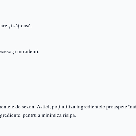
are și sățioasă.
ecesc și mirodenii.
entele de sezon. Astfel, poți utiliza ingredientele proaspete îna
ingrediente, pentru a minimiza risipa.