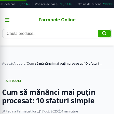
Ceai de echinacea, 50g, AdNatura
5,99 lei
Vopsea de par permanenta Natura Nr....
15,07 lei
Crema de zi pentru fermitate cu efe...
116,19 l
Farmacie Online
Caută
produse
Acasă
/
Articole
/
Cum să mănânci mai puțin procesat: 10 sfaturi…
ARTICOLE
Cum să mănânci mai puțin
procesat: 10 sfaturi simple
Pagina Farmaciștilor
17 oct. 2025
4 min citire