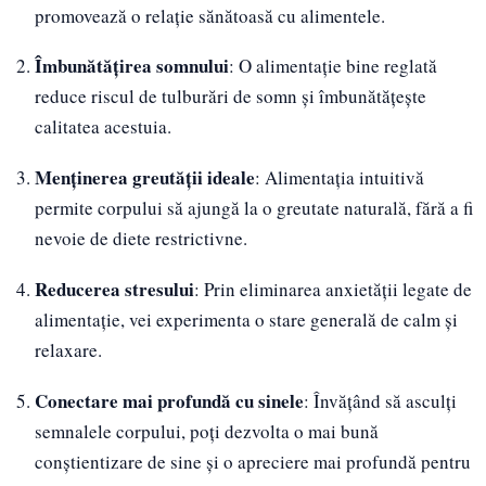
promovează o relație sănătoasă cu alimentele.
Îmbunătățirea somnului
: O alimentație bine reglată
reduce riscul de tulburări de somn și îmbunătățește
calitatea acestuia.
Menținerea greutății ideale
: Alimentația intuitivă
permite corpului să ajungă la o greutate naturală, fără a fi
nevoie de diete restrictivne.
Reducerea stresului
: Prin eliminarea anxietății legate de
alimentație, vei experimenta o stare generală de calm și
relaxare.
Conectare mai profundă cu sinele
: Învățând să asculți
semnalele corpului, poți dezvolta o mai bună
conștientizare de sine și o apreciere mai profundă pentru