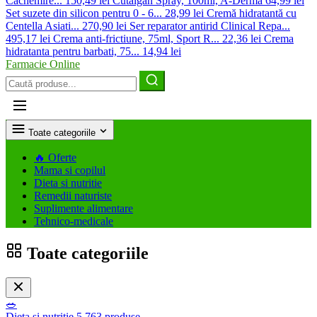
Cachemire...
150,49 lei
Cutalgan Spray, 100ml, A-Derma
64,99 lei
Set suzete din silicon pentru 0 - 6...
28,99 lei
Cremă hidratantă cu
Centella Asiati...
270,90 lei
Ser reparator antirid Clinical Repa...
495,17 lei
Crema anti-frictiune, 75ml, Sport R...
22,36 lei
Crema
hidratanta pentru barbati, 75...
14,94 lei
Farmacie Online
Caută
produse
Toate categoriile
🔥
Oferte
Mama si copilul
Dieta si nutritie
Remedii naturiste
Suplimente alimentare
Tehnico-medicale
Toate categoriile
🥗
Dieta si nutritie
5.763 produse