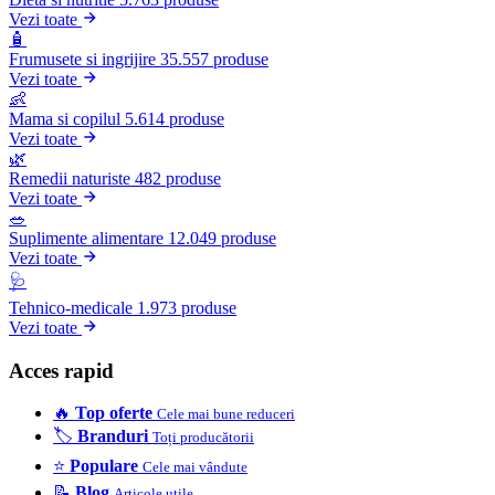
Vezi toate
🧴
Frumusete si ingrijire
35.557 produse
Vezi toate
👶
Mama si copilul
5.614 produse
Vezi toate
🌿
Remedii naturiste
482 produse
Vezi toate
🥗
Suplimente alimentare
12.049 produse
Vezi toate
🩺
Tehnico-medicale
1.973 produse
Vezi toate
Acces rapid
🔥
Top oferte
Cele mai bune reduceri
🏷️
Branduri
Toți producătorii
⭐
Populare
Cele mai vândute
📝
Blog
Articole utile