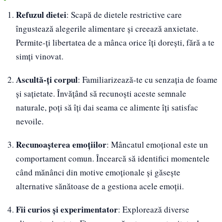
Refuzul dietei
: Scapă de dietele restrictive care
îngustează alegerile alimentare și creează anxietate.
Permite-ți libertatea de a mânca orice îți dorești, fără a te
simți vinovat.
Ascultă-ți corpul
: Familiarizează-te cu senzația de foame
și sațietate. Învățând să recunoști aceste semnale
naturale, poți să îți dai seama ce alimente îți satisfac
nevoile.
Recunoașterea emoțiilor
: Mâncatul emoțional este un
comportament comun. Încearcă să identifici momentele
când mănânci din motive emoționale și găsește
alternative sănătoase de a gestiona acele emoții.
Fii curios și experimentator
: Explorează diverse