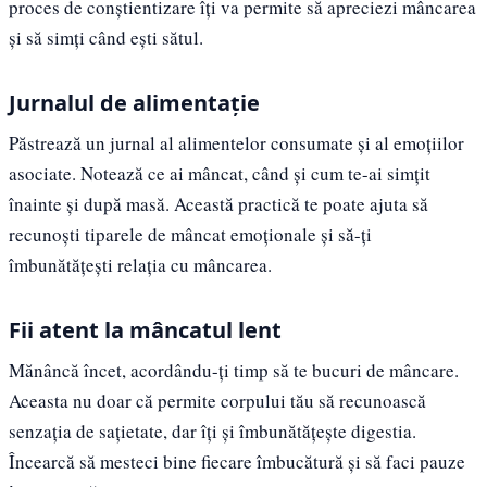
proces de conștientizare îți va permite să apreciezi mâncarea
și să simți când ești sătul.
Jurnalul de alimentație
Păstrează un jurnal al alimentelor consumate și al emoțiilor
asociate. Notează ce ai mâncat, când și cum te-ai simțit
înainte și după masă. Această practică te poate ajuta să
recunoști tiparele de mâncat emoționale și să-ți
îmbunătățești relația cu mâncarea.
Fii atent la mâncatul lent
Mănâncă încet, acordându-ți timp să te bucuri de mâncare.
Aceasta nu doar că permite corpului tău să recunoască
senzația de sațietate, dar îți și îmbunătățește digestia.
Încearcă să mesteci bine fiecare îmbucătură și să faci pauze