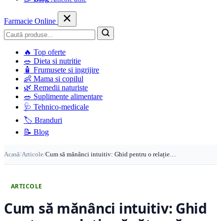
Farmacie Online
Caută
🔥
Top oferte
🥗
Dieta si nutritie
🧴
Frumusete si ingrijire
👶
Mama si copilul
🌿
Remedii naturiste
🥗
Suplimente alimentare
🩺
Tehnico-medicale
🏷️
Branduri
📝
Blog
Acasă
/
Articole
/
Cum să mănânci intuitiv: Ghid pentru o relație…
ARTICOLE
Cum să mănânci intuitiv: Ghid