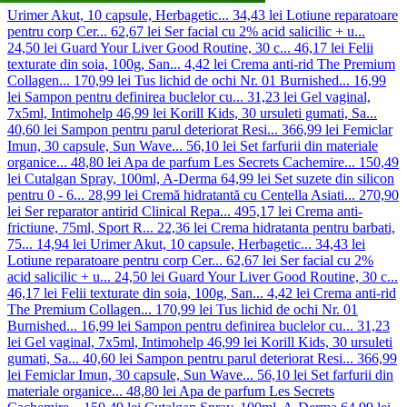
Urimer Akut, 10 capsule, Herbagetic...
34,43 lei
Lotiune reparatoare
pentru corp Cer...
62,67 lei
Ser facial cu 2% acid salicilic + u...
24,50 lei
Guard Your Liver Good Routine, 30 c...
46,17 lei
Felii
texturate din soia, 100g, San...
4,42 lei
Crema anti-rid The Premium
Collagen...
170,99 lei
Tus lichid de ochi Nr. 01 Burnished...
16,99
lei
Sampon pentru definirea buclelor cu...
31,23 lei
Gel vaginal,
7x5ml, Intimohelp
46,99 lei
Korill Kids, 30 ursuleti gumati, Sa...
40,60 lei
Sampon pentru parul deteriorat Resi...
366,99 lei
Femiclar
Imun, 30 capsule, Sun Wave...
56,10 lei
Set farfurii din materiale
organice...
48,80 lei
Apa de parfum Les Secrets Cachemire...
150,49
lei
Cutalgan Spray, 100ml, A-Derma
64,99 lei
Set suzete din silicon
pentru 0 - 6...
28,99 lei
Cremă hidratantă cu Centella Asiati...
270,90
lei
Ser reparator antirid Clinical Repa...
495,17 lei
Crema anti-
frictiune, 75ml, Sport R...
22,36 lei
Crema hidratanta pentru barbati,
75...
14,94 lei
Urimer Akut, 10 capsule, Herbagetic...
34,43 lei
Lotiune reparatoare pentru corp Cer...
62,67 lei
Ser facial cu 2%
acid salicilic + u...
24,50 lei
Guard Your Liver Good Routine, 30 c...
46,17 lei
Felii texturate din soia, 100g, San...
4,42 lei
Crema anti-rid
The Premium Collagen...
170,99 lei
Tus lichid de ochi Nr. 01
Burnished...
16,99 lei
Sampon pentru definirea buclelor cu...
31,23
lei
Gel vaginal, 7x5ml, Intimohelp
46,99 lei
Korill Kids, 30 ursuleti
gumati, Sa...
40,60 lei
Sampon pentru parul deteriorat Resi...
366,99
lei
Femiclar Imun, 30 capsule, Sun Wave...
56,10 lei
Set farfurii din
materiale organice...
48,80 lei
Apa de parfum Les Secrets