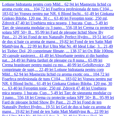
Lotiune hidratanta pentru corp Mild...
62,94 lei
Magneziu lichid cu
aroma exotic ora...
104,72 lei
Foarfeca profesionala de tuns C104,...
183,02 lei
Vopsea pentru par NR. 6 Blond Inchi...
61,49 lei
Ginkana
Ginkgo Biloba, 120 mg, 30 c...
63,40 lei
Feroptim tonic, 250 ml,
Zdrovit
47,40 lei
Unghiera mica neagra, 1 bucata, Cup...
5,49 lei
Tarc de siguranta modular cu 3 pano...
556,18 lei
Crema cu protectie
solara SPF 50+ B...
95,99 lei
Fard de pleoape lichid Show By
Past...
21,29 lei
Fond de ten Naturally Perfect Hydro...
19,51 lei
Gel
de dus si baie cu aroma de mang...
19,82 lei
Fond de ten Satin Matt
Mattifying &...
22,99 lei
Ruj Ultra Mat Nr. 40 Ideal Lilac, 3...
21,49
lei
Tiobec Dol, 20 comprimate filmate, ...
138,37 lei
Ox Bile 100mg,
20 capsule gastrorez...
41,49 lei
Absorbante pentru zi din bambus
nat...
24,49 lei
Paleta farduri de pleoape cu 8 nuna...
65,09 lei
Crema hranitoare pentru maini cu mo...
40,99 lei
GeloRevoice, 20
comprimate de supt,...
22,49 lei
Lotiune hidratanta pentru corp
Mild...
62,94 lei
Magneziu lichid cu aroma exotic ora...
104,72 lei
Foarfeca profesionala de tuns C104,...
183,02 lei
Vopsea pentru par
NR. 6 Blond Inchi...
61,49 lei
Ginkana Ginkgo Biloba, 120 mg, 30
c...
63,40 lei
Feroptim tonic, 250 ml, Zdrovit
47,40 lei
Unghiera
mica neagra, 1 bucata, Cup...
5,49 lei
Tarc de siguranta modular cu
3 pano...
556,18 lei
Crema cu protectie solara SPF 50+ B...
95,99 lei
Fard de pleoape lichid Show By Past...
21,29 lei
Fond de ten
Naturally Perfect Hydro...
19,51 lei
Gel de dus si baie cu aroma de
mang...
19,82 lei
Fond de ten Satin Matt Mattifying &...
22,99 lei