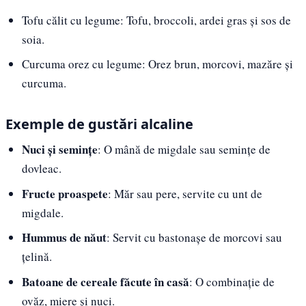
Tofu călit cu legume: Tofu, broccoli, ardei gras și sos de
soia.
Curcuma orez cu legume: Orez brun, morcovi, mazăre și
curcuma.
Exemple de gustări alcaline
Nuci și semințe
: O mână de migdale sau semințe de
dovleac.
Fructe proaspete
: Măr sau pere, servite cu unt de
migdale.
Hummus de năut
: Servit cu bastonașe de morcovi sau
țelină.
Batoane de cereale făcute în casă
: O combinație de
ovăz, miere și nuci.