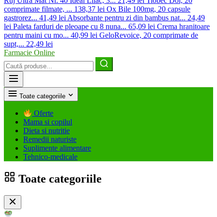
Ruj Ultra Mat Nr. 40 Ideal Lilac, 3...
21,49 lei
Tiobec Dol, 20
comprimate filmate, ...
138,37 lei
Ox Bile 100mg, 20 capsule
gastrorez...
41,49 lei
Absorbante pentru zi din bambus nat...
24,49
lei
Paleta farduri de pleoape cu 8 nuna...
65,09 lei
Crema hranitoare
pentru maini cu mo...
40,99 lei
GeloRevoice, 20 comprimate de
supt,...
22,49 lei
Farmacie Online
Caută
produse
Toate categoriile
Oferte
Mama si copilul
Dieta si nutritie
Remedii naturiste
Suplimente alimentare
Tehnico-medicale
Toate categoriile