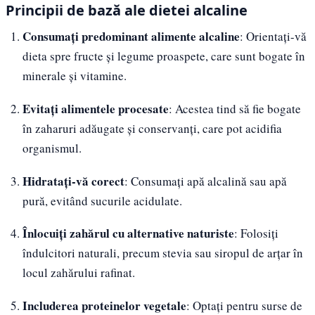
Principii de bază ale dietei alcaline
Consumați predominant alimente alcaline
: Orientați-vă
dieta spre fructe și legume proaspete, care sunt bogate în
minerale și vitamine.
Evitați alimentele procesate
: Acestea tind să fie bogate
în zaharuri adăugate și conservanți, care pot acidifia
organismul.
Hidratați-vă corect
: Consumați apă alcalină sau apă
pură, evitând sucurile acidulate.
Înlocuiți zahărul cu alternative naturiste
: Folosiți
îndulcitori naturali, precum stevia sau siropul de arțar în
locul zahărului rafinat.
Includerea proteinelor vegetale
: Optați pentru surse de