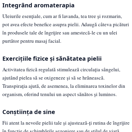
Integrând aromaterapia
Uleiurile esențiale, cum ar fi lavanda, tea tree și rozmarin,
pot avea efecte benefice asupra pielii. Adaugă câteva picături
în produsele tale de îngrijire sau amestecă-le cu un ulei
purtător pentru masaj facial.
Exercițiile fizice și sănătatea pielii
Activitatea fizică regulată stimulează circulația sângelui,
ajutând pielea să se oxigeneze și să se hrănească.
Transpirația ajută, de asemenea, la eliminarea toxinelor din
organism, oferind tenului un aspect sănătos și luminos.
Conștiința de sine
Fii atent la nevoile pielii tale și ajustează-ți rutina de îngrijire
în funcție de schimbările sezoniere sau de stilul de viață.