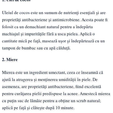
Uleiul de cocos este un sumum de nutrienți esențiali și are
proprietăți antibacteriene și antimicrobiene. Acesta poate fi
folosit ca un demachiant natural pentru a îndepărta
machiajul și impuritățile fără a usca pielea. Aplică o
cantitate mică pe față, masează ușor și îndepărtează cu un
tampon de bumbac sau cu apă călduță.
2. Miere
Mierea este un ingredient umectant, ceea ce înseamnă că
ajută la atragerea și menținerea umidității în piele. De
asemenea, are proprietăți antibacteriene, fiind excelentă
pentru curățarea pielii predispuse la acnee. Amestecă mierea
cu puțin suc de lămâie pentru a obține un scrub natural;
aplică pe față și clătește după 10 minute.