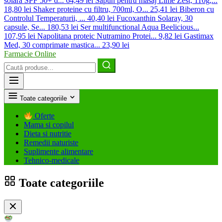
solara SPF 50+ d...
64,49 lei
Sapun pentru masaj Lime Zest, 110g,...
18,80 lei
Shaker proteine cu filtru, 700ml, O...
25,41 lei
Biberon cu
Controlul Temperaturii, ...
40,40 lei
Fucoxanthin Solaray, 30
capsule, Se...
180,53 lei
Ser multifunctional Aqua Beelicious...
107,95 lei
Napolitana proteic Nutramino Protei...
9,82 lei
Gastimax
Med, 30 comprimate mastica...
23,90 lei
Farmacie Online
Caută
produse
Toate categoriile
Oferte
Mama si copilul
Dieta si nutritie
Remedii naturiste
Suplimente alimentare
Tehnico-medicale
Toate categoriile