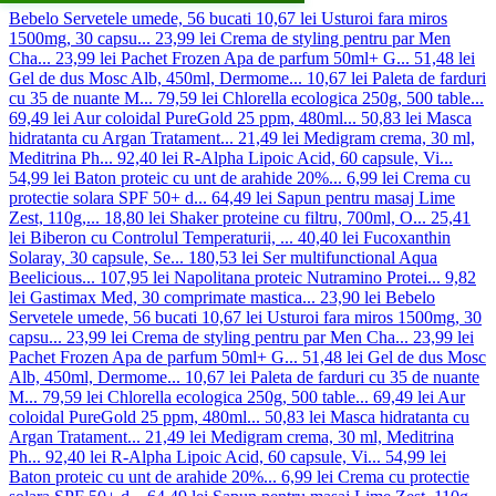
Bebelo Servetele umede, 56 bucati
10,67 lei
Usturoi fara miros
1500mg, 30 capsu...
23,99 lei
Crema de styling pentru par Men
Cha...
23,99 lei
Pachet Frozen Apa de parfum 50ml+ G...
51,48 lei
Gel de dus Mosc Alb, 450ml, Dermome...
10,67 lei
Paleta de farduri
cu 35 de nuante M...
79,59 lei
Chlorella ecologica 250g, 500 table...
69,49 lei
Aur coloidal PureGold 25 ppm, 480ml...
50,83 lei
Masca
hidratanta cu Argan Tratament...
21,49 lei
Medigram crema, 30 ml,
Meditrina Ph...
92,40 lei
R-Alpha Lipoic Acid, 60 capsule, Vi...
54,99 lei
Baton proteic cu unt de arahide 20%...
6,99 lei
Crema cu
protectie solara SPF 50+ d...
64,49 lei
Sapun pentru masaj Lime
Zest, 110g,...
18,80 lei
Shaker proteine cu filtru, 700ml, O...
25,41
lei
Biberon cu Controlul Temperaturii, ...
40,40 lei
Fucoxanthin
Solaray, 30 capsule, Se...
180,53 lei
Ser multifunctional Aqua
Beelicious...
107,95 lei
Napolitana proteic Nutramino Protei...
9,82
lei
Gastimax Med, 30 comprimate mastica...
23,90 lei
Bebelo
Servetele umede, 56 bucati
10,67 lei
Usturoi fara miros 1500mg, 30
capsu...
23,99 lei
Crema de styling pentru par Men Cha...
23,99 lei
Pachet Frozen Apa de parfum 50ml+ G...
51,48 lei
Gel de dus Mosc
Alb, 450ml, Dermome...
10,67 lei
Paleta de farduri cu 35 de nuante
M...
79,59 lei
Chlorella ecologica 250g, 500 table...
69,49 lei
Aur
coloidal PureGold 25 ppm, 480ml...
50,83 lei
Masca hidratanta cu
Argan Tratament...
21,49 lei
Medigram crema, 30 ml, Meditrina
Ph...
92,40 lei
R-Alpha Lipoic Acid, 60 capsule, Vi...
54,99 lei
Baton proteic cu unt de arahide 20%...
6,99 lei
Crema cu protectie