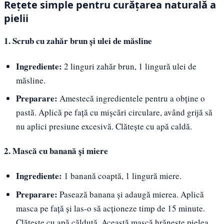
Rețete simple pentru curățarea naturală a
pielii
1. Scrub cu zahăr brun și ulei de măsline
Ingrediente:
2 linguri zahăr brun, 1 lingură ulei de
măsline.
Preparare:
Amestecă ingredientele pentru a obține o
pastă. Aplică pe față cu mișcări circulare, având grijă să
nu aplici presiune excesivă. Clătește cu apă caldă.
2. Mască cu banană și miere
Ingrediente:
1 banană coaptă, 1 lingură miere.
Preparare:
Pasează banana și adaugă mierea. Aplică
masca pe față și las-o să acționeze timp de 15 minute.
Clătește cu apă călduță. Această mască hrănește pielea,