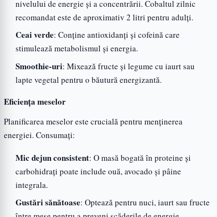
nivelului de energie și a concentrării. Cobaltul zilnic
recomandat este de aproximativ 2 litri pentru adulți.
Ceai verde
: Conține antioxidanți și cofeină care
stimulează metabolismul și energia.
Smoothie-uri
: Mixează fructe și legume cu iaurt sau
lapte vegetal pentru o băutură energizantă.
Eficiența meselor
Planificarea meselor este crucială pentru menținerea
energiei. Consumați:
Mic dejun consistent
: O masă bogată în proteine și
carbohidrați poate include ouă, avocado și pâine
integrala.
Gustări sănătoase
: Optează pentru nuci, iaurt sau fructe
între mese pentru a preveni scăderile de energie.