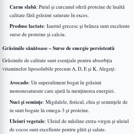
Carne slabă
: Puiul și curcanul oferă proteine de înaltă
calitate fără grăsimi saturate în exces.
Produse lactate
: Iaurtul grecesc și brânza sunt excelente
surse de proteine și calciu.
Grăsimile sănătoase – Surse de energie persistentă
Grăsimile de calitate sunt esențiale pentru absorbția
vitaminelor liposolubile precum A, D, E și K. Alegeți:
Avocado
: Un superaliment bogat în grăsimi
mononesaturate care ajută la menținerea energiei.
Nuci și semințe
: Migdalele, fisticul, chia și semințele de
in sunt bogate în omega-3 și proteine.
Uleiuri vegetale
: Uleiul de măsline extra-virgin și uleiul
de cocos sunt excellente pentru gătit și salate.