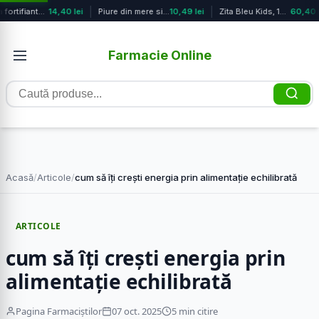
Masca fortifianta pantru par uscat ...
14,40 lei
Piure din mere si portocale Bio +6 ...
10,49 lei
Zita Bleu Kids, 150 ml, Bleu Pharma
60,40 l
Farmacie Online
Caută
produse
Acasă
/
Articole
/
cum să îți crești energia prin alimentație echilibrată
ARTICOLE
cum să îți crești energia prin
alimentație echilibrată
Pagina Farmaciștilor
07 oct. 2025
5 min citire