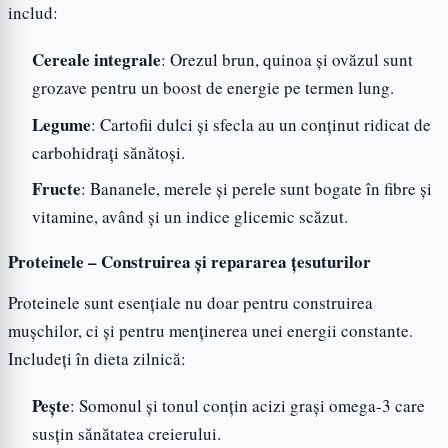
includ:
Cereale integrale
: Orezul brun, quinoa și ovăzul sunt
grozave pentru un boost de energie pe termen lung.
Legume
: Cartofii dulci și sfecla au un conținut ridicat de
carbohidrați sănătoși.
Fructe
: Bananele, merele și perele sunt bogate în fibre și
vitamine, având și un indice glicemic scăzut.
Proteinele – Construirea și repararea țesuturilor
Proteinele sunt esențiale nu doar pentru construirea
mușchilor, ci și pentru menținerea unei energii constante.
Includeți în dieta zilnică:
Pește
: Somonul și tonul conțin acizi grași omega-3 care
susțin sănătatea creierului.