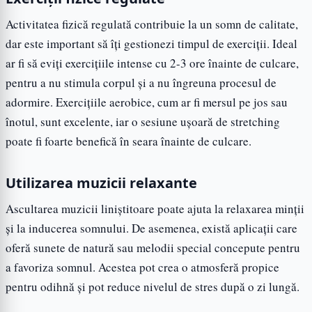
Activitatea fizică regulată contribuie la un somn de calitate,
dar este important să îți gestionezi timpul de exerciții. Ideal
ar fi să eviți exercițiile intense cu 2-3 ore înainte de culcare,
pentru a nu stimula corpul și a nu îngreuna procesul de
adormire. Exercițiile aerobice, cum ar fi mersul pe jos sau
înotul, sunt excelente, iar o sesiune ușoară de stretching
poate fi foarte benefică în seara înainte de culcare.
Utilizarea muzicii relaxante
Ascultarea muzicii liniștitoare poate ajuta la relaxarea minții
și la inducerea somnului. De asemenea, există aplicații care
oferă sunete de natură sau melodii special concepute pentru
a favoriza somnul. Acestea pot crea o atmosferă propice
pentru odihnă și pot reduce nivelul de stres după o zi lungă.