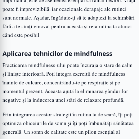
importantă, este de asemenea esențial să rămâi flexibil. Viața
poate fi imprevizibilă, iar ocazionale derapaje ale rutinei
sunt normale. Așadar, îngăduie-ți să te adaptezi la schimbări
fără a te simți vinovat pentru aceasta și reia rutina ta atunci
când este posibil.
Aplicarea tehnicilor de mindfulness
Practicarea mindfulness-ului poate încuraja o stare de calm
și liniște interioară. Poți integra exerciții de mindfulness
înainte de culcare, concentrându-te pe respirație și pe
momentul prezent. Aceasta ajută la eliminarea gândurilor
negative și la inducerea unei stări de relaxare profundă.
Prin integrarea acestor strategii în rutina ta de seară, îți poți
optimiza obiceiurile de somn și îți poți îmbunătăți sănătatea
generală. Un somn de calitate este un pilon esențial al