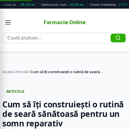
Cana cu cioc si manere, galben, PUR
29,00 lei
Calmotusin Junior cu gust de cirese...
35,92 lei
Crema hidratanta antirid Amino Powe...
77,99 l
Farmacie Online
Caută
produse
Acasă
/
Articole
/
Cum să îți construiești o rutină de seară…
ARTICOLE
Cum să îți construiești o rutină
de seară sănătoasă pentru un
somn reparativ