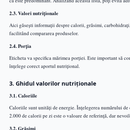
că este predominant. Analizând această listă, poți evita adit
2.3. Valori nutriționale
Aici găsești informații despre calorii, grăsimi, carbohidrați,
facilitând compararea produselor.
2.4. Porția
Eticheta va specifica mărimea porției. Este important să c
înțelege corect aportul nutrițional.
3. Ghidul valorilor nutriționale
3.1. Caloriile
Caloriile sunt unități de energie. Înțelegerea numărului de
2.000 de calorii pe zi este o valoare de referință, dar nevoi
3.2. Grăsimi