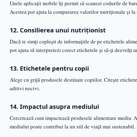
Unele aplicații mobile îți permit să scanezi codurile de bar
Acestea pot ajuta la compararea valorilor nutriționale și la
12. Consilierea unui nutriționist
Dacă te simți copleșit de informațiile de pe etichetele alime
pot ajuta să interpretezi corect etichetele și să-ți dezvolți 
13. Etichetele pentru copii
Alege cu grijă produsele destinate copiilor. Citește etichet
aditivi nocivi.
14. Impactul asupra mediului
Cercetează cum impactează produsele alimentare mediu. A
mediului poate contribui la un stil de viață mai sustenabil.