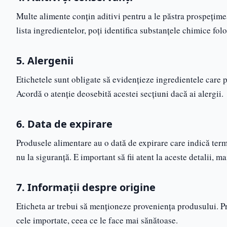
Multe alimente conțin aditivi pentru a le păstra prospețimea
lista ingredientelor, poți identifica substanțele chimice folo
5. Alergenii
Etichetele sunt obligate să evidențieze ingredientele care po
Acordă o atenție deosebită acestei secțiuni dacă ai alergii.
6. Data de expirare
Produsele alimentare au o dată de expirare care indică terme
nu la siguranță. E important să fii atent la aceste detalii, m
7. Informații despre origine
Eticheta ar trebui să menționeze proveniența produsului. P
cele importate, ceea ce le face mai sănătoase.