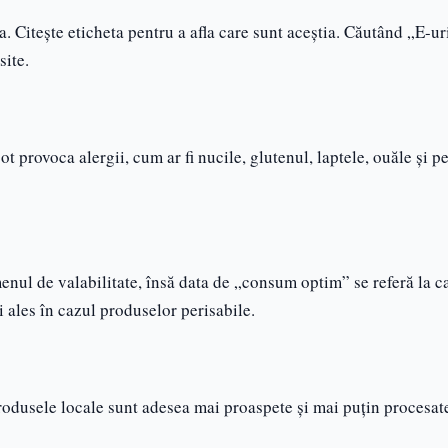
. Citește eticheta pentru a afla care sunt aceștia. Căutând „E-ur
site.
t provoca alergii, cum ar fi nucile, glutenul, laptele, ouăle și pe
nul de valabilitate, însă data de „consum optim” se referă la ca
ai ales în cazul produselor perisabile.
rodusele locale sunt adesea mai proaspete și mai puțin procesat