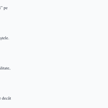
i” pe
ștele.
litate,
e decât