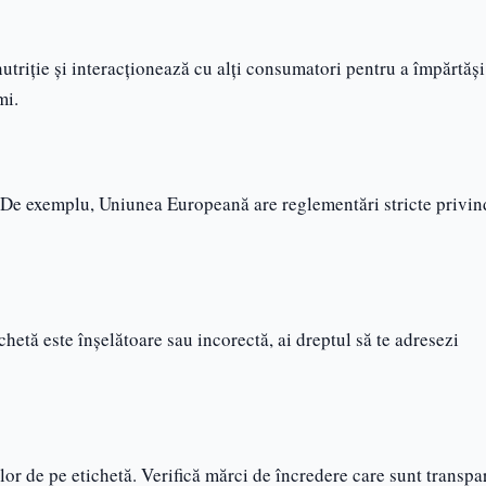
nutriție și interacționează cu alți consumatori pentru a împărtăși
mi.
i. De exemplu, Uniunea Europeană are reglementări stricte privin
chetă este înșelătoare sau incorectă, ai dreptul să te adresezi
lor de pe etichetă. Verifică mărci de încredere care sunt transpa