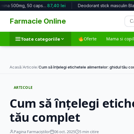
L-Glutamina 500mg, 50 capsule, Solg...
87,40 lei
Deodorant stick masculin Bla
Cau
Farmacie Online
pro
Toate categoriile
Oferte
Mama si copil
Toate categoriile
Acasă
/
Articole
/
Cum să înțelegi etichetele alimentelor: ghidul tău c
Dieta si nutritie
Frumusete si in
ARTICOLE
5.762 produse
35.536 produse
Cum să înțelegi etich
tău complet
Suplimente alimentare
Tehnico-medic
12.041 produse
1.972 produse
Pagina Farmaciștilor
06 oct. 2025
5 min citire