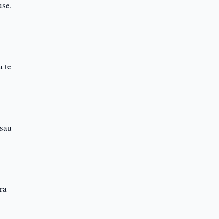
use.
a te
 sau
ra