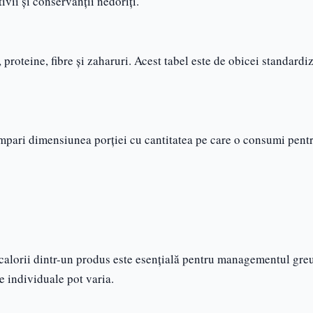
ivii și conservanții nedoriți.
 proteine, fibre și zaharuri. Acest tabel este de obicei standardiz
ompari dimensiunea porției cu cantitatea pe care o consumi pent
 calorii dintr-un produs este esențială pentru managementul greu
le individuale pot varia.