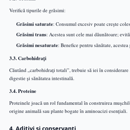
Verifică tipurile de grăsimi:
Grăsimi saturate
: Consumul excesiv poate crește cole
Grăsimi trans
: Acestea sunt cele mai dăunătoare; evită-
Grăsimi nesaturate
: Benefice pentru sănătate, acestea 
3.3. Carbohidrați
Căutând „carbohidrați totali”, trebuie să iei în considerare 
digestie și sănătatea intestinală.
3.4. Proteine
Proteinele joacă un rol fundamental în construirea mușchilor
origine animală sau plante bogate în aminoacizi esențiali.
4. Aditivi și conservanți