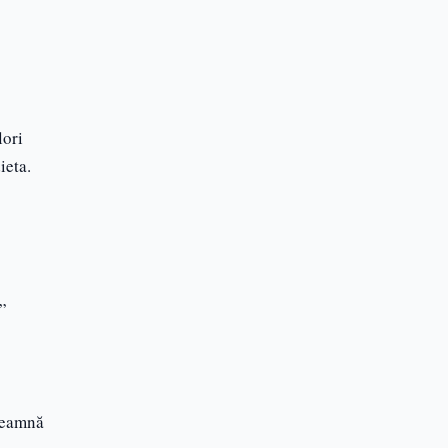
Blog
Articole utile
lori
ieta.
”
nseamnă