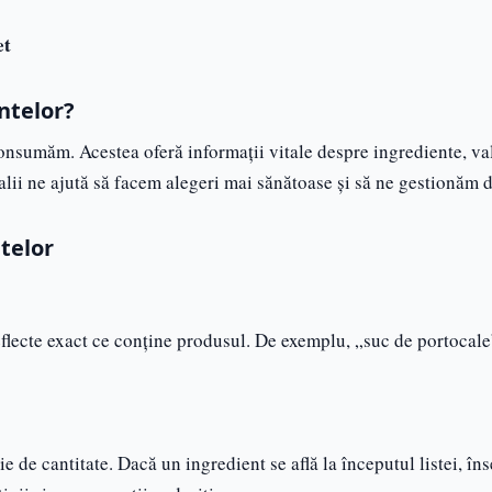
et
ntelor?
consumăm. Acestea oferă informații vitale despre ingrediente, va
talii ne ajută să facem alegeri mai sănătoase și să ne gestionăm d
telor
eflecte exact ce conține produsul. De exemplu, „suc de portocale
ie de cantitate. Dacă un ingredient se află la începutul listei, î