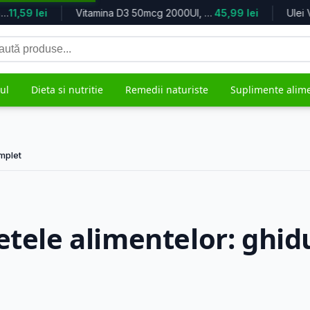
ck & Wh...
11,59 lei
Vitamina D3 50mcg 2000UI, 60 tablet...
45,99 lei
Ulei V
tă
duse
ul
Dieta si nutritie
Remedii naturiste
Suplimente alim
omplet
grijire
Mama si copilul
Remedii 
5.613 produse
482 produs
etele alimentelor: ghid
ale