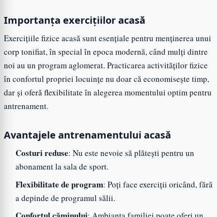
Importanța exercițiilor acasă
Exercițiile fizice acasă sunt esențiale pentru menținerea unui
corp tonifiat, în special în epoca modernă, când mulți dintre
noi au un program aglomerat. Practicarea activităților fizice
în confortul propriei locuințe nu doar că economisește timp,
dar și oferă flexibilitate în alegerea momentului optim pentru
antrenament.
Avantajele antrenamentului acasă
Costuri reduse
: Nu este nevoie să plătești pentru un
abonament la sala de sport.
Flexibilitate de program
: Poți face exerciții oricând, fără
a depinde de programul sălii.
Confortul căminului
: Ambianța familiei poate oferi un