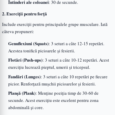
Întinderi ale coloanei
: 30 de secunde.
2. Exerciții pentru forță
Include exerciții pentru principalele grupe musculare. Iată
câteva propuneri:
Genuflexiuni (Squats)
: 3 seturi a câte 12-15 repetări.
Acestea tonifică picioarele și fesierii.
Flotări (Push-ups)
: 3 seturi a câte 10-12 repetări. Acest
exercițiu lucrează pieptul, umerii și tricepsul.
Fandări (Lunges)
: 3 seturi a câte 10 repetări pe fiecare
picior. Renforțază mușchii picioarelor și fesierii.
Planșă (Plank)
: Menține poziția timp de 30-60 de
secunde. Acest exercițiu este excelent pentru zona
abdominală și core.