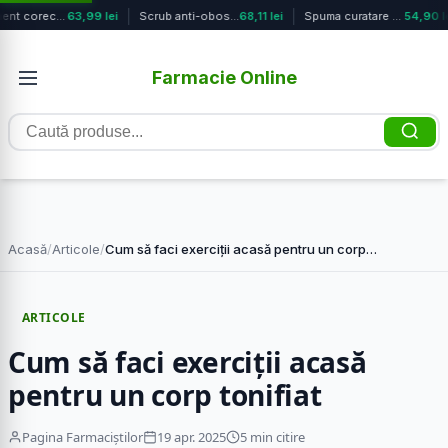
Tratament corector pentru cearcane ...
63,99 lei
Scrub anti-oboseala Thalasso, 600g,...
68,11 lei
Spuma curatare Mirtilla, 150ml, La ...
54,90 le
Farmacie Online
Caută
produse
Acasă
/
Articole
/
Cum să faci exerciții acasă pentru un corp…
ARTICOLE
Cum să faci exerciții acasă
pentru un corp tonifiat
Pagina Farmaciștilor
19 apr. 2025
5 min citire