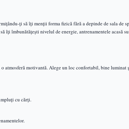
ermițându-ți să îți menții forma fizică fără a depinde de sala de sp
au să îți îmbunătățești nivelul de energie, antrenamentele acasă su
ea o atmosferă motivantă. Alege un loc confortabil, bine luminat ș
umpluți cu cărți.
renamentelor.