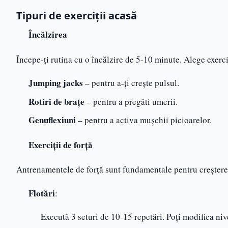
Tipuri de exerciții acasă
Încălzirea
Începe-ți rutina cu o încălzire de 5-10 minute. Alege exerc
Jumping jacks
– pentru a-ți crește pulsul.
Rotiri de brațe
– pentru a pregăti umerii.
Genuflexiuni
– pentru a activa mușchii picioarelor.
Exerciții de forță
Antrenamentele de forță sunt fundamentale pentru creșterea 
Flotări
:
Execută 3 seturi de 10-15 repetări. Poți modifica nive