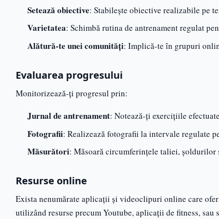
Setează obiective
: Stabilește obiective realizabile pe t
Varietatea
: Schimbă rutina de antrenament regulat pentr
Alătură-te unei comunități
: Implică-te în grupuri onl
Evaluarea progresului
Monitorizează-ți progresul prin:
Jurnal de antrenament
: Notează-ți exercițiile efectua
Fotografii
: Realizează fotografii la intervale regulate 
Măsurători
: Măsoară circumferințele taliei, șoldurilor
Resurse online
Exista nenumărate aplicații și videoclipuri online care ofer
utilizând resurse precum Youtube, aplicații de fitness, sau si