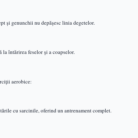
rept și genunchii nu depășesc linia degetelor.
 la întărirea feselor și a coapselor.
ciții aerobice:
otările cu sarcinile, oferind un antrenament complet.