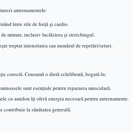
ucturezi antrenamentele:
nând între zile de forță și cardio.
de minute, inclusiv încălzirea și stretchingul.
rește treptat intensitatea sau numărul de repetări/seturi.
ație corectă. Consumă o dietă echilibrată, bogată în:
guminoasele sunt esențiale pentru repararea musculară.
mele cu amidon îți oferă energia necesară pentru antrenamente.
le contribuie la sănătatea generală.