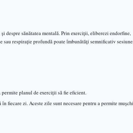
și despre sănătatea mentală. Prin exerciții, eliberezi endorfine,
ie sau respirație profundă poate îmbunătăți semnificativ sesiune
permite planul de exerciții să fie eficient.
 în fiecare zi. Aceste zile sunt necesare pentru a permite mușchi