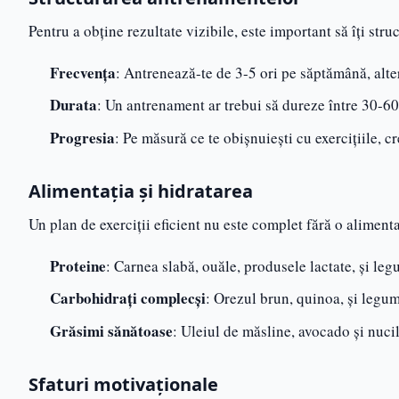
Pentru a obține rezultate vizibile, este important să îți str
Frecvența
: Antrenează-te de 3-5 ori pe săptămână, alter
Durata
: Un antrenament ar trebui să dureze între 30-60 
Progresia
: Pe măsură ce te obișnuiești cu exercițiile, c
Alimentația și hidratarea
Un plan de exerciții eficient nu este complet fără o aliment
Proteine
: Carnea slabă, ouăle, produsele lactate, și le
Carbohidrați complecși
: Orezul brun, quinoa, și legu
Grăsimi sănătoase
: Uleiul de măsline, avocado și nuci
Sfaturi motivaționale