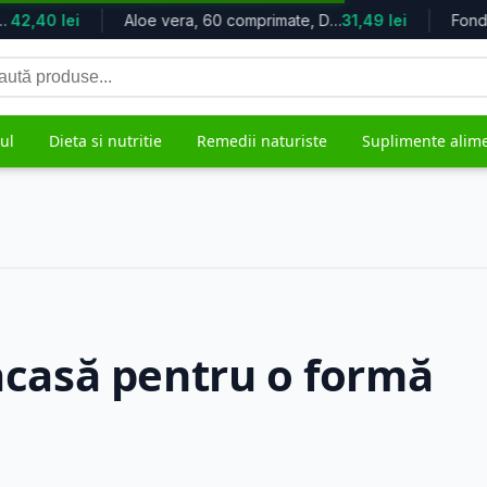
42,40 lei
Aloe vera, 60 comprimate, Dacia Pla...
31,49 lei
tă
duse
ul
Dieta si nutritie
Remedii naturiste
Suplimente alim
grijire
Mama si copilul
Remedii 
5.613 produse
482 produs
 acasă pentru o formă
ale