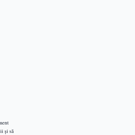
ament
i și să