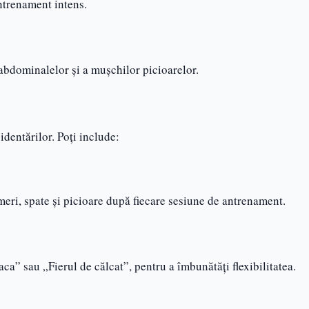
ntrenament intens.
 abdominalelor și a mușchilor picioarelor.
identărilor. Poți include:
meri, spate și picioare după fiecare sesiune de antrenament.
ca” sau „Fierul de călcat”, pentru a îmbunătăți flexibilitatea.