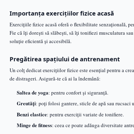
Importanța exercițiilor fizice acasă
Exercițiile fizice acasă oferă o flexibilitate senzațională, p
Fie că îți dorești să slăbești, să îți tonifiezi musculatura s
soluție eficientă și accesibilă.
Pregătirea spațiului de antrenament
Un colț dedicat exercițiilor fizice este esențial pentru a cr
de distrageri. Asigură-te că ai la îndemână:
Saltea de yoga
: pentru confort și siguranță.
Greutăți
: poți folosi gantere, sticle de apă sau rucsaci 
Benzi elastice
: pentru exerciții variate de tonifiere.
Minge de fitness
: ceea ce poate adăuga diversitate ant