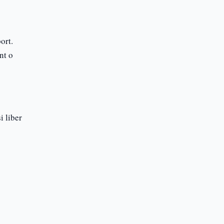
Blog
Articole utile
ort.
nt o
i liber