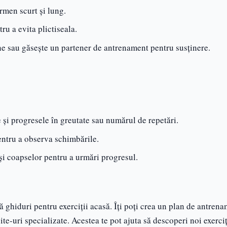
ermen scurt și lung.
u a evita plictiseala.
ine sau găsește un partener de antrenament pentru susținere.
te și progresele în greutate sau numărul de repetări.
pentru a observa schimbările.
 și coapselor pentru a urmări progresul.
ă ghiduri pentru exerciții acasă. Îți poți crea un plan de antren
te-uri specializate. Acestea te pot ajuta să descoperi noi exerciți