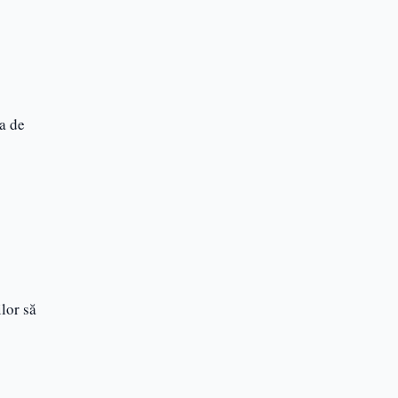
a de
lor să