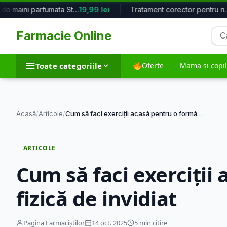
Crema de maini parfumata Starry Nig...
19,99 lei
Tratament corector pentru riduri H3...
Cau
Farmacie Online
pro
Toate categoriile
Oferte
Mama si copil
Toate categoriile
Acasă
/
Articole
/
Cum să faci exerciții acasă pentru o formă…
Dieta si nutritie
Frumusete si in
ARTICOLE
5.762 produse
35.536 produse
Cum să faci exerciții
fizică de invidiat
Suplimente alimentare
Tehnico-medic
12.041 produse
1.972 produse
Pagina Farmaciștilor
14 oct. 2025
5 min citire