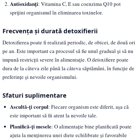
Antioxidanți
: Vitamina C, E sau coenzima Q10 pot
sprijini organismul în eliminarea toxinelor.
Frecvența și durată detoxifierii
Detoxifierea poate fi realizată periodic, de obicei, de două ori
pe an. Este important ca procesul să fie unul gradual și să nu
impună restricții severe în alimentație. O detoxifiere poate
dura de la câteva zile până la câteva săptămâni, în funcție de
preferințe și nevoile organismului.
Sfaturi suplimentare
Ascultă-ți corpul
: Fiecare organism este diferit, așa că
este important să fii atent la nevoile tale.
Planifică-ți mesele
: O alimentație bine planificată poate
ajuta la menținerea unei diete echilibrate și favorabile