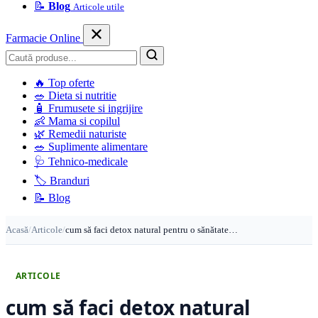
📝
Blog
Articole utile
Farmacie Online
Caută
🔥
Top oferte
🥗
Dieta si nutritie
🧴
Frumusete si ingrijire
👶
Mama si copilul
🌿
Remedii naturiste
🥗
Suplimente alimentare
🩺
Tehnico-medicale
🏷️
Branduri
📝
Blog
Acasă
/
Articole
/
cum să faci detox natural pentru o sănătate…
ARTICOLE
cum să faci detox natural