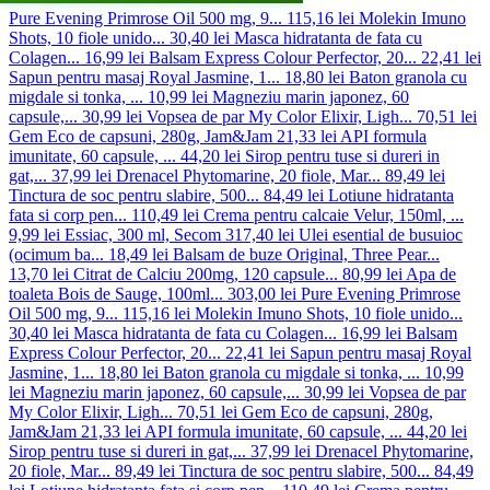
Pure Evening Primrose Oil 500 mg, 9...
115,16 lei
Molekin Imuno
Shots, 10 fiole unido...
30,40 lei
Masca hidratanta de fata cu
Colagen...
16,99 lei
Balsam Express Colour Perfector, 20...
22,41 lei
Sapun pentru masaj Royal Jasmine, 1...
18,80 lei
Baton granola cu
migdale si tonka, ...
10,99 lei
Magneziu marin japonez, 60
capsule,...
30,99 lei
Vopsea de par My Color Elixir, Ligh...
70,51 lei
Gem Eco de capsuni, 280g, Jam&Jam
21,33 lei
API formula
imunitate, 60 capsule, ...
44,20 lei
Sirop pentru tuse si dureri in
gat,...
37,99 lei
Drenacel Phytomarine, 20 fiole, Mar...
89,49 lei
Tinctura de soc pentru slabire, 500...
84,49 lei
Lotiune hidratanta
fata si corp pen...
110,49 lei
Crema pentru calcaie Velur, 150ml, ...
9,99 lei
Essiac, 300 ml, Secom
317,40 lei
Ulei esential de busuioc
(ocimum ba...
18,49 lei
Balsam de buze Original, Three Pear...
13,70 lei
Citrat de Calciu 200mg, 120 capsule...
80,99 lei
Apa de
toaleta Bois de Sauge, 100ml...
303,00 lei
Pure Evening Primrose
Oil 500 mg, 9...
115,16 lei
Molekin Imuno Shots, 10 fiole unido...
30,40 lei
Masca hidratanta de fata cu Colagen...
16,99 lei
Balsam
Express Colour Perfector, 20...
22,41 lei
Sapun pentru masaj Royal
Jasmine, 1...
18,80 lei
Baton granola cu migdale si tonka, ...
10,99
lei
Magneziu marin japonez, 60 capsule,...
30,99 lei
Vopsea de par
My Color Elixir, Ligh...
70,51 lei
Gem Eco de capsuni, 280g,
Jam&Jam
21,33 lei
API formula imunitate, 60 capsule, ...
44,20 lei
Sirop pentru tuse si dureri in gat,...
37,99 lei
Drenacel Phytomarine,
20 fiole, Mar...
89,49 lei
Tinctura de soc pentru slabire, 500...
84,49