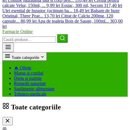
lei
Lotiune hidratanta fata si corp pen...
110,49 lei
Crema pentru
calcaie Velur, 150ml, ...
9,99 lei
Essiac, 300 ml, Secom
317,40 lei
Ulei esential de busuioc (ocimum ba...
18,49 lei
Balsam de buze
Original, Three Pear...
13,70 lei
Citrat de Calciu 200mg, 120
capsule...
80,99 lei
Apa de toaleta Bois de Sauge, 100ml...
303,00
lei
Farmacie Online
Caută
produse
Toate categoriile
🔥
Oferte
Mama si copilul
Dieta si nutritie
Remedii naturiste
Suplimente alimentare
Tehnico-medicale
Toate categoriile
🥗