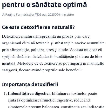
pentru o sănătate optimă
Pagina Farmaciștilor
05 oct. 2025
4 min citire
Ce este detoxifierea naturală?
Detoxifierea naturală reprezintă un proces prin care
organismul elimină toxinele și substanțele nocive acumulate
prin alimentație, poluare, stres și altele. Aceasta nu doar că
sprijină sănătatea fizică, dar îmbunătățește și starea de bine
mentală. Metodele de detoxifiere se pot împărți în mai multe
categorii, fiecare având propriile sale beneficii.
Importanța detoxifierii
Îmbunătățirea digestiei
: Eliminarea toxinelor poate
ajuta la optimizarea funcției digestive, reducând
simptomele precum balonarea, constipația sau indigestia.