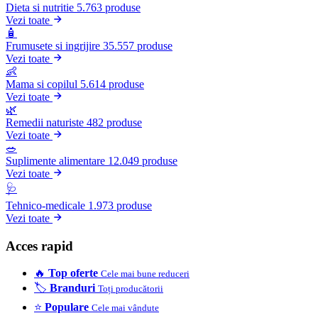
Dieta si nutritie
5.763 produse
Vezi toate
🧴
Frumusete si ingrijire
35.557 produse
Vezi toate
👶
Mama si copilul
5.614 produse
Vezi toate
🌿
Remedii naturiste
482 produse
Vezi toate
🥗
Suplimente alimentare
12.049 produse
Vezi toate
🩺
Tehnico-medicale
1.973 produse
Vezi toate
Acces rapid
🔥
Top oferte
Cele mai bune reduceri
🏷️
Branduri
Toți producătorii
⭐
Populare
Cele mai vândute